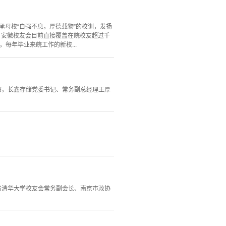
承母校“自强不息，厚德载物”的校训，发扬
，安徽校友会目前直接覆盖在皖校友超过千
每年毕业来皖工作的新校...
察，长鑫存储党委书记、常务副总经理王厚
省清华大学校友会常务副会长、南京市政协