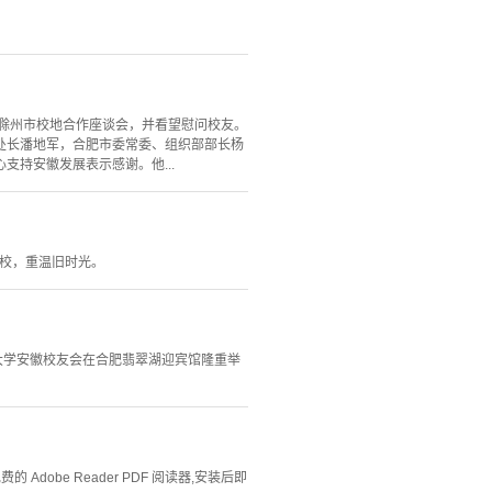
-滁州市校地合作座谈会，并看望慰问校友。
处长潘地军，合肥市委常委、组织部部长杨
持安徽发展表示感谢。他...
母校，重温旧时光。
华大学安徽校友会在合肥翡翠湖迎宾馆隆重举
Adobe Reader PDF 阅读器,安装后即