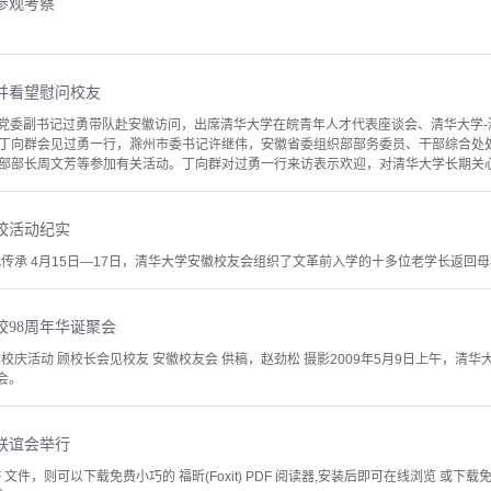
参观考察
并看望慰问校友
大学党委副书记过勇带队赴安徽访问，出席清华大学在皖青年人才代表座谈会、清华大学
丁向群会见过勇一行，滁州市委书记许继伟，安徽省委组织部部务委员、干部综合处
部部长周文芳等参加有关活动。丁向群对过勇一行来访表示欢迎，对清华大学长期关心支
校活动纪实
代传承 4月15日—17日，清华大学安徽校友会组织了文革前入学的十多位老学长返回
98周年华诞聚会
校庆活动 顾校长会见校友 安徽校友会 供稿，赵劲松 摄影2009年5月9日上午，清
会。
春联谊会举行
文件，则可以下载免费小巧的 福昕(Foxit) PDF 阅读器,安装后即可在线浏览 或下载免费的 