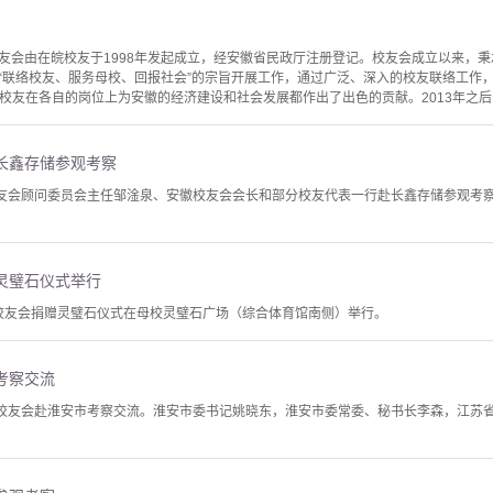
友会由在皖校友于1998年发起成立，经安徽省民政厅注册登记。校友会成立以来，秉
“联络校友、服务母校、回报社会”的宗旨开展工作，通过广泛、深入的校友联络工作
校友在各自的岗位上为安徽的经济建设和社会发展都作出了出色的贡献。2013年之后，
长鑫存储参观考察
校友会顾问委员会主任邹淦泉、安徽校友会会长和部分校友代表一行赴长鑫存储参观考
灵璧石仪式举行
安徽校友会捐赠灵璧石仪式在母校灵璧石广场（综合体育馆南侧）举行。
考察交流
学校友会赴淮安市考察交流。淮安市委书记姚晓东，淮安市委常委、秘书长李森，江苏