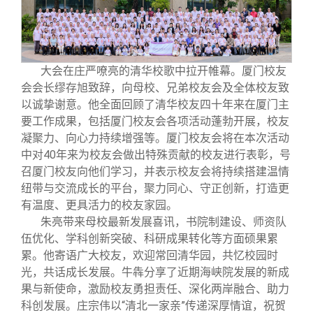
校友文苑
三创大赛
会长致辞
校友讲坛
实用信息
总会章程
大会在庄严嘹亮的清华校歌中拉开帷幕。厦门校友
会会长缪存旭致辞，向母校、兄弟校友会及全体校友致
校友视界
理事会名单
以诚挚谢意。他全面回顾了清华校友四十年来在厦门主
要工作成果，包括厦门校友会各项活动蓬勃开展，校友
制度法规
凝聚力、向心力持续增强等。厦门校友会将在
本次活动
中
对40年来为校友会做出特殊贡献的校友进行表彰，号
召厦门校友向他们学习，并表示校友会将持续搭建温情
联系我们
纽带与交流成长的平台，聚力同心、守正创新，打造更
有温度、更具活力的校友家园。
朱亮带来母校最新发展喜讯，书院制建设、师资队
伍优化、学科创新突破、科研成果转化等方面硕果累
累。他寄语广大校友，欢迎常回清华园，共忆校园时
光，共话成长发展。牛犇分享了近期海峡院发展的新成
果与新使命，激励校友勇担责任、深化两岸融合、助力
科创发展。庄宗伟以“清北一家亲”传递深厚情谊，祝贺