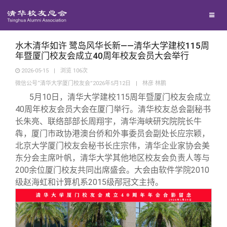
校友联络
回馈母校
地区联络
水木清华如许 鹭岛风华长新——清华大学建校115周
年暨厦门校友会成立40周年校友会员大会举行
2026-05-15
|
浏览
106
次
媒体平台
年级联络
捐赠项目
微信公号“清华大学厦门校友会”2026年5月12日
|
林彦 林鹏
5月10日，清华大学建校115周年暨厦门校友会成立
百年清华
院系校友工作
捐赠新闻
《清华校友通讯》
40周年校友会员大会在厦门举行。清华校友总会副秘书
长朱亮、联络部部长周翔宇，清华海峡研究院
院长
牛
犇，厦门市政协港澳台侨和外事委员会
副处长
应宗颖，
校友服务
专业委员会
捐赠纪事
《水木清华》
清华人物
北京大学厦门校友会
秘书长
庄宗伟，清华企业家协会美
东分会
主席
叶帆，清华大学其他地区校友会负责人等与
校友总会
兴趣群体
捐赠方法
我要订阅
清华故事
终身学习
200余位
厦门校友共同出席盛会。
大会由软件学院2010
级赵海虹和计算机系2015级邴冠文主持。
关闭
西南联大校友会
义工计划
新媒体平台
青春风采
信息化服务
总会简介