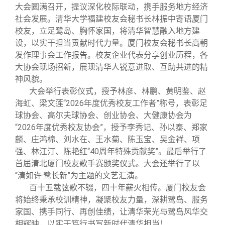
大会圆满召开，提议深化校际联动，携手服务地方经济
社会发展。清华大学福建校友会秘书长林振中寄语厦门
校友，立足鹭岛、胸怀家国，将清华智慧融入地方建
设，以实干担当贡献时代力量。厦门校友会秘书长高朝
发作理事会工作报告。
校友企业代表分享创业历程，各
大协会现场招新，展现清华人锐意进取、互助共进的精
神风貌。
大会举行表彰仪式，授予林彦、林鹏、黄明鉴、赵
海虹、梁文莲“2026年度优秀校友工作者”称号，表彰足
球协会、高尔夫球协会、创业协会、大健康协会为
“2026年度优秀校友协会”，授予李秀记、孙以泰、郑家
麟、庄鸿棉、刘水在、王水菊、陈玉宝、吴金祥、项
强、林江汀、陈艳红“40周年特殊贡献奖”。最后举行了
首届清北厦门校友歌手赛颁奖仪式。
大会还举行
了
以
“清如许·鹭长新”为主题的文艺汇演。
百十五载弦歌不辍，四十年薪火相传。厦门校友会
将始终秉承校训精神，凝聚校友力量，深耕鹭岛、服务
家国、携手同行、再创佳绩，让清华荣光与鹭岛风华交
相辉映，以实干笃行书写新时代清华担当！