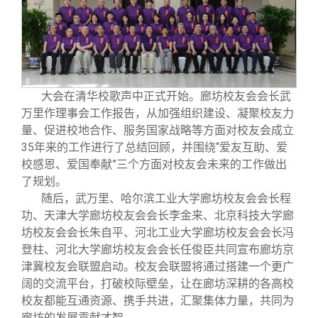
校友文苑
三创大赛
会长致辞
校友讲坛
实用信息
总会章程
校友视界
理事会名单
大会在清华校歌声中正式开始。廊坊校友会会长武
万里作理事会工作报告，从加强组织建设、凝聚校友力
量、促进校地合作、服务国家战略等方面对校友会成立
制度法规
35年来的工作进行了总结回顾，并围绕“爱友互助、爱
校感恩、爱国奉献”三个方面对校友会未来的工作做出
联系我们
了规划。
随后，武万里、哈尔滨工业大学廊坊校友会会长程
功、天津大学廊坊校友会会长李金来、北京科技大学廊
坊校友会会长朱自平、河北工业大学廊坊校友会会长冯
登柱、河北大学廊坊校友会会长任俊臣共同宣布廊坊京
津冀校友会联盟启动。校友会联盟将通过搭建一个更广
阔的交流平台，打破校际壁垒，让在廊坊深耕的各高校
校友都能互通资源、携手共进，汇聚集体力量，共同为
廊坊的发展贡献才智。