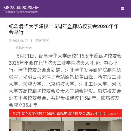
校友联络
回馈母校
地区联络
纪念清华大学建校115周年暨廊坊校友会2026年年
会举行
2026-06-07
|
浏览
75
次
媒体平台
年级联络
捐赠项目
|
廊坊校友会
5月31日，纪念清华大学建校115周年暨廊坊校友会
百年清华
院系校友工作
捐赠新闻
《清华校友通讯》
2026年年会在北华航天工业学院航天人才培训中心举
行。清华校友总会袁剑雄、河北清华发展研究院副院长
张军、光明日报天津记者站原站长董山峰，哈尔滨工业
校友服务
专业委员会
捐赠纪事
《水木清华》
清华人物
大学、天津大学、北京科技大学、河北工业大学、河北
大学等高校廊坊校友会负责人等到会祝贺。廊坊校友会
校友总会
兴趣群体
捐赠方法
我要订阅
清华故事
终身学习
近五十名校友参会，共祝母校建校115周年、廊坊校友
会成立35周年。
关闭
西南联大校友会
义工计划
新媒体平台
青春风采
信息化服务
总会简介