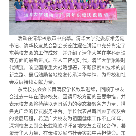
校友文苑
三创大赛
会长致辞
校友讲坛
实用信息
总会章程
活动在清华校歌声中启幕。清华大学党委原常务副
校友视界
理事会名单
书记、清华校友总会副会长姜胜耀在讲话中充分肯定了
东莞校友会的工作成效，并介绍了清华大学在学科建设
制度法规
等方面的最新进展。在人工智能时代，清华大学紧跟时
代潮流，响应国家重大战略部署，不断探索AI技术的创
新之路。最后勉励各地校友传承清华精神，为母校和社
联系我们
会发展持续贡献力量。
东莞校友会会长黄满权学长致欢迎辞，回顾了校友
会过去一年在服务校友、回馈母校方面的重要举措，并
表示校友会将持续以更具活力的姿态凝聚各方力量，搭
建更广泛的校友服务平台。学长代表吕兢回顾了校友会
的发展历程，希望广大校友为祖国健康工作不止50年。
深圳校友会副会长武晓峰呼吁各地校友会深化合作，凝
聚清华人力量，在母校发展与社会实践中共担使命。东