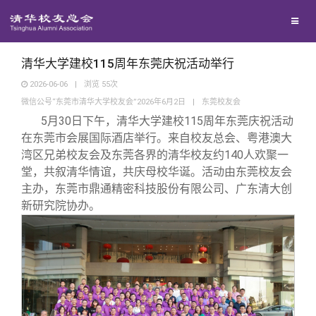
校友联络
回馈母校
地区联络
清华大学建校115周年东莞庆祝活动举行
2026-06-06
|
浏览
55
次
微信公号“东莞市清华大学校友会”2026年6月2日
|
东莞校友会
媒体平台
年级联络
捐赠项目
5月30日下午，清华大学建校115周年东莞庆祝活动
在东莞市会展国际酒店举行。来自校友总会、粤港澳大
百年清华
院系校友工作
捐赠新闻
《清华校友通讯》
湾区兄弟校友会及东莞各界的清华校友约140人欢聚一
堂，共叙清华情谊，共庆母校华诞。活动由东莞校友会
主办，东莞市鼎通精密科技股份有限公司、广东清大创
校友服务
专业委员会
捐赠纪事
《水木清华》
清华人物
新研究院协办。
校友总会
兴趣群体
捐赠方法
我要订阅
清华故事
终身学习
关闭
西南联大校友会
义工计划
新媒体平台
青春风采
信息化服务
总会简介