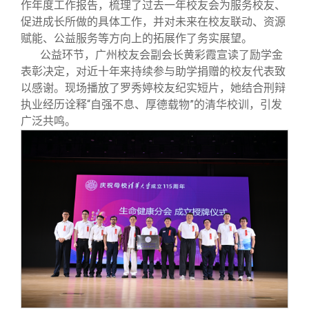
校友文苑
三创大赛
会长致辞
作年度工作报告，梳理了过去一年校友会为服务校友、
促进成长所做的具体工作，并对未来在校友联动、资源
赋能、公益服务等方向上的拓展作了务实展望。
校友讲坛
实用信息
总会章程
公益环节，广州校友会副会长黄彩霞宣读了励学金
表彰决定，对近十年来持续参与助学捐赠的校友代表致
以感谢。现场播放了罗秀婷校友纪实短片，她结合刑辩
校友视界
理事会名单
执业经历诠释“自强不息、厚德载物”的清华校训，引发
广泛共鸣。
制度法规
联系我们