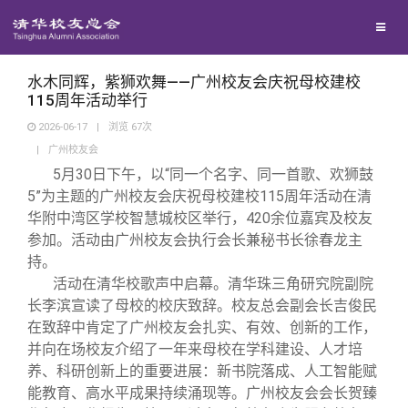
校友联络
回馈母校
地区联络
水木同辉，紫狮欢舞——广州校友会庆祝母校建校
115周年活动举行
2026-06-17
|
浏览
67
次
媒体平台
年级联络
捐赠项目
|
广州校友会
5月30日下午，以“同一个名字、同一首歌、欢狮鼓
百年清华
院系校友工作
捐赠新闻
《清华校友通讯》
5”为主题的广州校友会庆祝母校建校115周年活动在清
华附中湾区学校智慧城校区举行，420余位嘉宾及校友
参加。活动由广州校友会执行会长兼秘书长徐春龙主
校友服务
专业委员会
捐赠纪事
《水木清华》
清华人物
持。
活动在清华校歌声中启幕。清华珠三角研究院副院
校友总会
兴趣群体
捐赠方法
我要订阅
清华故事
终身学习
长李滨宣读了母校的校庆致辞。
校友总会副会长吉俊民
在致辞中肯定了广州校友会扎实、有效、创新的工作，
并向在场校友介绍了一年来母校在学科建设、人才培
关闭
西南联大校友会
义工计划
新媒体平台
青春风采
信息化服务
总会简介
养、科研创新上的重要进展：新书院落成、人工智能赋
能教育、高水平成果持续涌现等。
广州校友会会长贺臻