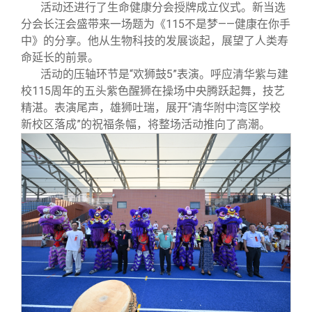
活动还进行了生命健康分会授牌成立仪式。新当选
分会长汪会盛带来一场题为《115不是梦——健康在你手
中》的分享。他从生物科技的发展谈起，展望了人类寿
命延长的前景。
活动的压轴环节是“欢狮鼓5”表演。呼应清华紫与建
校115周年的五头紫色醒狮在操场中央腾跃起舞，技艺
精湛。表演尾声，雄狮吐瑞，展开“清华附中湾区学校
新校区落成”的祝福条幅，将整场活动推向了高潮。