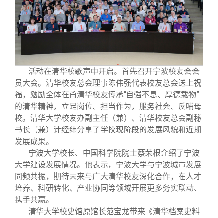
校友文苑
三创大赛
会长致辞
校友讲坛
实用信息
总会章程
校友视界
理事会名单
活动在清华校歌声中开启。首先召开宁波校友会会
员大会。
清华校友总会理事陈伟强代表校友总会送上祝
制度法规
福，勉励全体在甬清华校友传承“自强不息、厚德载物”
的清华精神，立足岗位、担当作为，服务社会、反哺母
校。清华大学校友办副主任（兼）、清华校友总会副秘
联系我们
书长（兼）计经纬分享了学校现阶段的发展风貌和近期
发展成果。
宁波大学校长、中国科学院院士蔡荣根介绍了宁波
大学建设发展情况。他表示，宁波大学与宁波城市发展
同频共振，期待未来与广大清华校友深化合作，在人才
培养、科研转化、产业协同等领域开展更多务实联动、
携手共赢。
清华大学校史馆原馆长范宝龙带来《清华档案史料