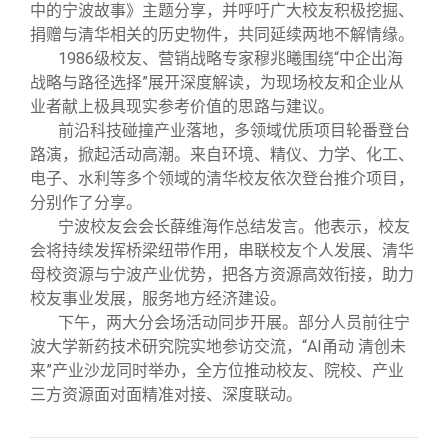
中的宁波故事》主题分享，并呼吁广大校友积极挖掘、
捐赠与清华相关的历史物件，共同延续两地不解情缘。
1986级校友、营销战略专家穆兆曦围绕“中企出海
战略与路径选择”展开深度解读，为现场校友和企业从
业者献上极具现实参考价值的思路与建议。
前沿科技碰撞产业落地，多领域优质项目轮番登台
路演，掀起活动高潮。来自环境、精仪、力学、化工、
电子、水利等多个领域的清华校友依次登台推介项目，
分别作了分享。
宁波校友会会长薛维海作总结发言。他表示，校友
会将持续发挥桥梁纽带作用，串联校友个人发展、清华
母校资源与宁波产业优势，把各方资源高效衔接，助力
校友事业发展，服务地方经济建设。
下午，两大分会场活动同步开展。部分人员前往宁
波大学新药技术研究院实地参访交流，“AI甬动 清创未
来”产业沙龙
同时举办
，全方位推动校友、院校、产业
三方资源面对面精准对接、深度联动。