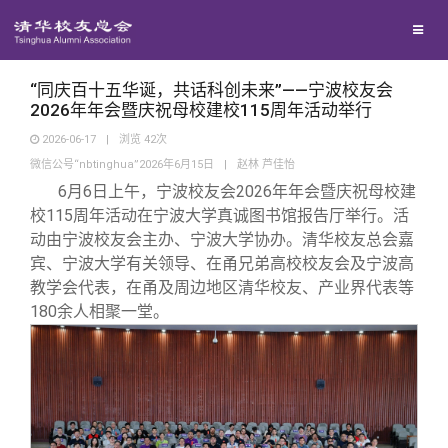
校友联络
回馈母校
地区联络
“同庆百十五华诞，共话科创未来”——宁波校友会
2026年年会暨庆祝母校建校115周年活动举行
2026-06-17
|
浏览
42
次
媒体平台
年级联络
捐赠项目
微信公号“nbtinghua”2026年6月15日
|
赵林 芦佳怡
6月6日上午，宁波校友会2026年年会暨庆祝母校建
百年清华
院系校友工作
捐赠新闻
《清华校友通讯》
校115周年活动在宁波大学真诚图书馆报告厅举行。活
动由宁波校友会主办、宁波大学协办。清华校友总会嘉
宾、宁波大学有关领导、在甬兄弟高校校友会及宁波高
校友服务
专业委员会
捐赠纪事
《水木清华》
清华人物
教学会代表，在甬及周边地区清华校友、产业界代表等
180余人相聚一堂。
校友总会
兴趣群体
捐赠方法
我要订阅
清华故事
终身学习
关闭
西南联大校友会
义工计划
新媒体平台
青春风采
信息化服务
总会简介