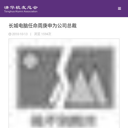
校友联络
回馈母校
地区联络
长城电脑任命周庚申为公司总裁
2010-10-13
|
浏览
1594
次
媒体平台
年级联络
捐赠项目
百年清华
院系校友工作
捐赠新闻
《清华校友通讯》
校友服务
专业委员会
捐赠纪事
《水木清华》
清华人物
校友总会
兴趣群体
捐赠方法
我要订阅
清华故事
终身学习
关闭
西南联大校友会
义工计划
新媒体平台
青春风采
信息化服务
总会简介