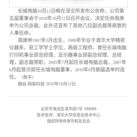
校友文苑
三创大赛
会长致辞
长城电脑
月
日晚在深交所发布公告称，公司第
10
12
五届董事会于
年
月
日召开会议，决定任命周庚
2010
10
12
校友讲坛
实用信息
总会章程
申为公司总裁，此外还宣布了其他几位副总裁等高管的
人事任命。
校友视界
理事会名单
周庚申
年
月出生，
年毕业于清华大学精密
1967
3
1989
仪器系，获工学学士学位，高级工程师。曾任长城电脑
打印机事业部总经理，显示器事业部副总经理、总经
制度法规
理，副总裁等职，
年
月起任长城电脑总裁，
年
2005
7
2007
月起首次担任长城电脑董事，
年
月换届选举时连
6
2010
8
联系我们
任。
（詹平）
摘自 网易科技
2010
年
10
月
12
日
北京市海淀区清华园1号 100084
技术支持：清华大学信息化技术中心
版权所有©清华校友总会