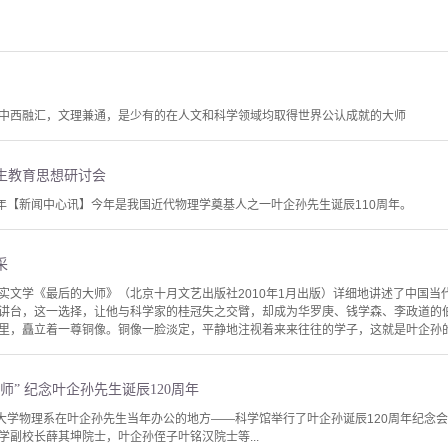
中西融汇，文理兼通，是少有的在人文和科学领域均取得世界公认成就的大师
生教育思想研讨会
周年【新闻中心讯】今年是我国近代物理学奠基人之一叶企孙先生诞辰110周年。
采
实文学《最后的大师》（北京十月文艺出版社2010年1月出版）详细地讲述了中国当
讲台，这一选择，让他与科学家的桂冠失之交臂，却成为华罗庚、钱学森、李政道的
里，矗立着一尊铜像。铜像一脸淡定，平静地注视着来来往往的学子，这就是叶企孙的铜
师” 纪念叶企孙先生诞辰120周年
华大学物理系在叶企孙先生当年办公的地方——科学馆举行了叶企孙诞辰120周年纪念
学副校长薛其坤院士，叶企孙侄子叶铭汉院士等...