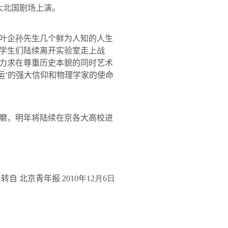
大北国剧场上演。
叶企孙
先生几个鲜为人知的人生
学生们陆续离开实验室走上战
力求在尊重历史本貌的同时艺术
运’的强大信仰和物理学家的使命
磨，明年将陆续在京各大高校进
转自 北京青年报
2010
年12
月6
日