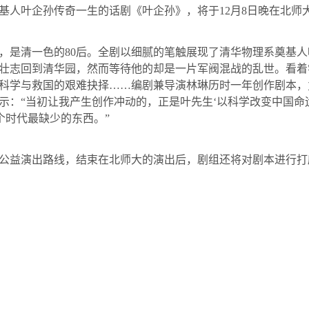
人叶企孙传奇一生的话剧《叶企孙》，将于
12
月
8
日晚
在北师
，是清一色的
80
后。全剧以细腻的笔触展现了清华物理系奠基人
壮志回到清华园，然而等待他的却是一片军阀混战的乱世。看着
科学与救国的艰难抉择……编剧兼导演林琳历时一年创作剧本，
示：“当初让我产生创作冲动的，正是
叶
先生‘以科学改变中国命
个时代最缺少的东西。”
益演出路线，结束在北师大的演出后，剧组还将对剧本进行打