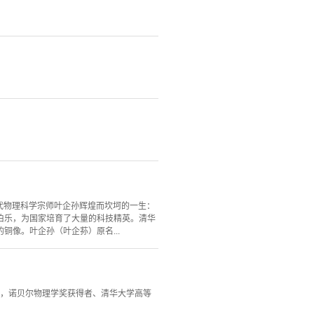
代物理科学宗师叶企孙辉煌而坎坷的一生：
伯乐，为国家培育了大量的科技精英。清华
像。叶企孙（叶企荪）原名...
会，诺贝尔物理学奖获得者、清华大学高等