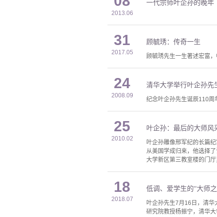
08
一代宗师叶企孙的晚年
2013.06
31
顾毓琇：传奇一生
2017.05
顾毓琇先生一生著述宏富，
24
清华大学举行叶企孙先
2008.09
纪念叶企孙先生诞辰110
25
叶企孙：最后的大师风
2010.02
叶企孙雕像邢军纪的长篇纪
从美国学成归来，他选择了
大学新区第三教室楼的门厅
18
低调、爱学生的“大师之
2018.07
叶企孙先生7月16日，清
研究院教授杨振宁，清华大