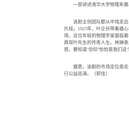
一部讲述清华大学物理系奠基
该剧主创团队都从中戏走出
片段。
1925
年，叶企孙带着雄心
场，这位年轻的物理学家面临着
再现
叶
先生的传奇人生。林琳表
感，要知道‘信仰’恰恰是我们这
据悉，该剧的市场定位是走公
行公益巡演。
（郭佳）