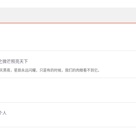
之微芒照亮天下
天黑夜，星辰永远闪耀，只是有的时候，我们的肉眼看不到它。
个人