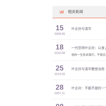
相关新闻
15
叶企孙与清华
2009.06
18
一代宗师叶企孙：以身
2016.08
他的一生告诉我们，不管白
25
叶企孙与清华教授治校
2015.05
28
叶企孙：不能不提的一
2007.11