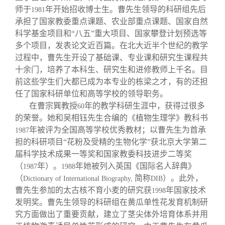
师于
年开始招收博士生。曹先生领导的科研组先后
1981
承担了国家教委重点课题、农业部重点课题、国家自然
科学基金项目和“八五”重大项目、国家攀登计划预选等
多个项目，发表论文近百篇。在北大近半个世纪的教学
过程中，曹先生开设了基础课、专业课和研究生课程共
十余门，培养了本科生、研究生和进修教师上千名。目
前这些学生们大都已成为本专业的栋梁之才，有的还担
任了国家科研单位和高等学校的领导职务。
在曹宗巽教授
年的教学科研生涯中，获得过很多
60
的荣誉。她和吴相钰先生合编的《植物生理学》教科书
年被评为全国高等学校优秀教材；以曹先生为首承
1987
担的科研项目“花粉及受精的生物化学”获北京大学第二
届科学技术成果一等奖和国家教委科技进步二等奖
（
年）。
年她被列入英国《国际名人辞典》
1987
1988
（
简称
）。此外，
Dictionary of International Biography,
DIB
曹先生参加的太古核不育小麦的研究获
年国家技术
1998
发明奖。曹先生领导的科研组在黄瓜单性花发育机制研
究方面做出了重要贡献，建立了茎尖体外培育体系并用