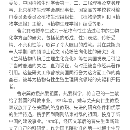
校友文苑
三创大赛
会长致辞
委员，中国植物生理学会第一、二、三届理事及常务理
事、北京植物生理学会副理事长、国家高等学校教材编
审委员会委员及植物生理组组长，《植物杂志》和《植
校友讲坛
实用信息
总会章程
物学通报》主编，《植物生理学报》编委等职。
曹宗巽教授毕生致力于植物有性生殖过程中的生物
校友视界
理事会名单
化学方面的研究，包括花的形成、性别表达、传粉受
精、不亲和性等，取得了令人瞩目的成就。其在威斯康
辛大学期间的硕博士论文《花粉管向化性的研究》和
制度法规
《兰科植物传粉后生理生化变化》等在美国发表后引起
了当时普遍的关注，直到现在，有时还被当作经典著作
联系我们
引用。这些研究工作曾被美国同行誉为这方面工作的奠
基石，被尊为植物有性生殖生理研究领域的先驱和开拓
者。
曹宗巽教授热爱祖国，热爱科学，将自己的一生献
给了我国的科教事业。
年春，她与丈夫向仁生教授
1951
双双放弃了在美国的终身教职、先进的研究条件和优厚
的生活待遇，携手回到刚刚结束战乱的祖国，投身了新
中国的建设事业。
年，经历文革后的曹先生重新建
1978
立了自己的科研组，作为国务院批准的第一批博士生导