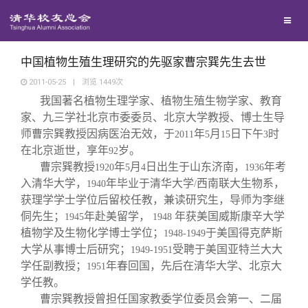
校友联络
回馈母校
地区联络
中国植物生殖生理研究的先驱家曹宗巽先生去世
2011-05-25
|
浏览
1449
次
我国著名植物生理学家、植物生殖生物学家、教育
媒体平台
年级联络
捐赠项目
家、九三学社北京市委委员、北京大学教授、博士生导
师曹宗巽教授因病医治无效，于
年
月
日下午
时
2011
5
15
3
百年清华
院系校友工作
捐赠新闻
《清华校友通讯》
在北京逝世，享年
岁。
92
曹宗巽教授
年
月
日出生于山东济南，
年考
1920
5
4
1936
入清华大学，
年毕业于清华大学
西南联大生物系，
1940
/
校友服务
专业委员会
捐赠纪事
《水木清华》
清华人物
获理学学士学位后留校任教，兼读研究生，导师为李继
侗先生；
年赴美留学，
年获美国威斯康辛大学
1945
1948
校友总会
兴趣群体
捐赠方法
我要订阅
清华故事
终身学习
植物学及生物化学博士学位；
于美国得克萨斯
1948-1949
大学从事博士后研究；
受聘于美国亚特兰大大
1949-1951
学任副教授；
年春回国，先后在清华大学、北京大
1951
关闭
西南联大校友会
义工计划
新媒体平台
青春风采
信息化服务
总会简介
学任教。
曹宗巽教授曾担任国家教委学位委员会第一、二届