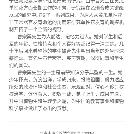
于植物激素诱导单性花形成的研究。由于曹先生在黄瓜
单性花方面长期工作的积累，研究组在乙烯合成关键酶
的研究中取得了一系列成果，为后人从黄瓜单性花
ACS
非正常器官发育命运的角度来研究单性花发育的调控机
制开拓了一个全新的视野。
曹宗巽先生为人豁达、记忆力过人。她对学生和后
辈的年龄、性格特点和个人喜好等都记得一清二楚。几
十年后回来看望她的学生被曹先生叫出当年的外号时深
感惊喜。曹先生声音宏亮、笑声爽朗，深得同事和学生
们的喜爱。
曹宗巽先生的一生是前辈知识分子典型的一生。她
少年怀志，负笈出洋，学成归来，报效祖国；努力适应
所处的政治环境和社会生态，乐观面对，信心不移；孜
孜治学，谆谆育人，积数十载，弟子上千，成果丰厚；
开中国植物生殖生理学之端，为中国的教育事业和植物
科学事业做出了杰出的贡献。
北京市海淀区清华园1号 100084