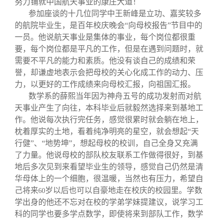
努力铺就中国航天事业的康庄大道！
参加座谈的十几位同学中王新峰是立功、嘉奖较多
的航院毕业生，是百年校庆晚会“向母校报告”节目中的
一员。他说航天事业是集体的事业，每个岗位都很重
要，每个岗位都是平凡的工作，但是在遇到问题时，就
需要不平凡的能力和素质。他没有谈自己的成绩和荣
誉，却谦虚地表示会把母校的关心化成工作的动力、压
力，以更好的工作成绩来向母校汇报，向祖国汇报。
数学系的薛熙当年因为神舟五号的成功发射而对航
天事业产生了向往，本科毕业后就毅然选择来到基地工
作。他说每次执行完任务，感觉很累时就会躺在地上，
枕着厚实的土地，看着纯净明亮的星空，就会想起“天
行健”、“地势坤”，想起母校的校训，自己全身又充满
了力量。他说母校的部队校友联系工作做得很好，到基
地后多次见到来看望毕业生的领导，感觉自己仍然是清
华母体上的一个细胞，很温暖，当然也有压力，希望自
己将来
岁以后也可以自豪地走在校庆的校园里。学数
60
学出身的他还不忘对在校的学弟学妹提建议，说学习工
科的同学也要多学点数学，即使将来到部队工作，数学