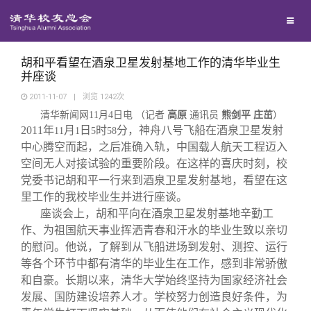
校友联络
回馈母校
地区联络
胡和平看望在酒泉卫星发射基地工作的清华毕业生
并座谈
2011-11-07
|
浏览
1242
次
媒体平台
年级联络
捐赠项目
清华新闻网
11
月
4
日电 （记者
高原
通讯员
熊剑平 庄茁
）
2011
年
月
日
时
分，神舟八号飞船在酒泉卫星发射
11
1
5
58
百年清华
院系校友工作
捐赠新闻
《清华校友通讯》
中心腾空而起，之后准确入轨，中国载人航天工程迈入
空间无人对接试验的重要阶段。在这样的喜庆时刻，校
党委书记胡和平一行来到酒泉卫星发射基地，看望在这
校友服务
专业委员会
捐赠纪事
《水木清华》
清华人物
里工作的我校毕业生并进行座谈。
座谈会上，胡和平向在酒泉卫星发射基地辛勤工
校友总会
作、为祖国航天事业挥洒青春和汗水的毕业生致以亲切
兴趣群体
捐赠方法
我要订阅
清华故事
终身学习
的慰问。他说，了解到从飞船进场到发射、测控、运行
等各个环节中都有清华的毕业生在工作，感到非常骄傲
关闭
西南联大校友会
义工计划
新媒体平台
青春风采
信息化服务
总会简介
和自豪。长期以来，清华大学始终坚持为国家经济社会
发展、国防建设培养人才。学校努力创造良好条件，为