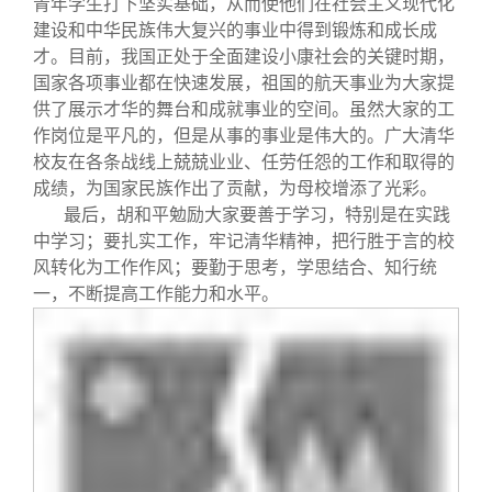
青年学生打下坚实基础，从而使他们在社会主义现代化
校友文苑
三创大赛
会长致辞
建设和中华民族伟大复兴的事业中得到锻炼和成长成
才。目前，我国正处于全面建设小康社会的关键时期，
校友讲坛
实用信息
总会章程
国家各项事业都在快速发展，祖国的航天事业为大家提
供了展示才华的舞台和成就事业的空间。虽然大家的工
作岗位是平凡的，但是从事的事业是伟大的。广大清华
校友视界
理事会名单
校友在各条战线上兢兢业业、任劳任怨的工作和取得的
成绩，为国家民族作出了贡献，为母校增添了光彩。
制度法规
最后，胡和平勉励大家要善于学习，特别是在实践
中学习；要扎实工作，牢记清华精神，把行胜于言的校
风转化为工作作风；要勤于思考，学思结合、知行统
联系我们
一，不断提高工作能力和水平。