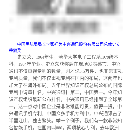
校友文苑
三创大赛
会长致辞
校友讲坛
实用信息
总会章程
校友视界
理事会名单
中国民航局局长李家祥为中兴通讯股份有限公司总裁史立
荣颁奖
制度法规
史立荣，
年生，清华大学电子工程系
级本
1964
1979
科，
年毕业。史立荣获奖后在现场发表感言：中兴
1984
通讯不仅重视专利的数量，刚才说
万件，也非常重视
3.5
联系我们
专利质量，我们不仅重视专利在国内的布局，这两年也
加大了在海外布局。去年世界知识产权总局公布的国际
专利申请量排名，中兴通讯排第二，中国第一。今年知
识产权组织最新公布排名，中兴通讯已经排到了全球第
一，这一点对中国企业是非常难能可贵，值得一提，中
兴通讯手机专利，中国众多手机专利中，中兴通讯占了
半壁江山，独占鳌头。举一个例子，我们有一款非常知
名智能手机，在国内叫
，两项核心专利，去年欧洲
880