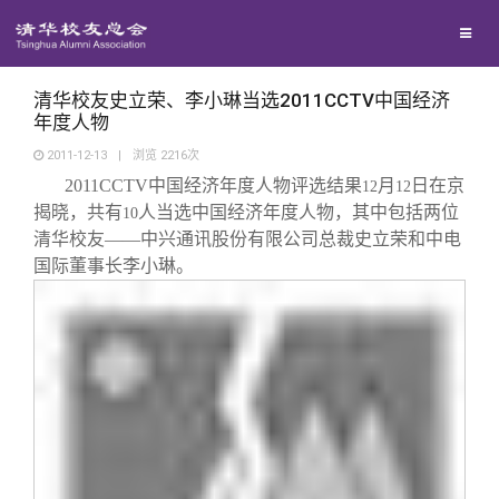
校友联络
回馈母校
地区联络
清华校友史立荣、李小琳当选2011CCTV中国经济
年度人物
2011-12-13
|
浏览
2216
次
媒体平台
年级联络
捐赠项目
2011CCTV
中国经济年度人物评选结果
月
日在京
12
12
揭晓，共有
人当选中国经济年度人物，其中包括两位
10
百年清华
院系校友工作
捐赠新闻
《清华校友通讯》
清华校友——中兴通讯股份有限公司总裁史立荣和中电
国际董事长李小琳。
校友服务
专业委员会
捐赠纪事
《水木清华》
清华人物
校友总会
兴趣群体
捐赠方法
我要订阅
清华故事
终身学习
关闭
西南联大校友会
义工计划
新媒体平台
青春风采
信息化服务
总会简介