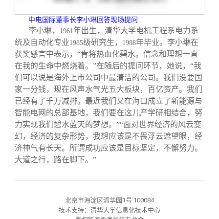
中电国际董事长李小琳回答现场提问
李小琳，
年出生，清华大学电机工程系电力系
1961
统及自动化专业
级研究生，
年毕业。李小琳在
1985
1988
获奖感言中表示，“肯将热血化碧水。信念和理想一直
在我的生命中燃烧着。”在随后的提问环节，她说，“我
们可以说是海外上市公司中最清洁的公司。我们没要国
家一分钱，现在风声水气光五大板块，百亿资产。我们
已经有了千万减排。最近我们又在海口成立了新能源与
智能电网的总部基地，我们要在这儿产学研相结合，努
力实现我们碧水蓝天的梦想。”“面对世界经济的风云变
幻，经济的复杂形势，我想应该是不畏浮云遮望眼，经
济神气有长天。所谓成功应该是目标坚定，不懈努力。
大道之行，路在脚下。”
北京市海淀区清华园1号 100084
技术支持：清华大学信息化技术中心