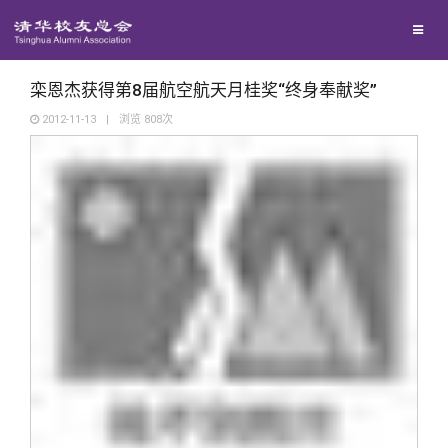
校友联络
回馈母校
地区联络
栾恩杰获得第8届航空航天月桂奖“终身奉献奖”
2012-11-13
|
浏览
808
次
媒体平台
年级联络
捐赠项目
百年清华
院系校友工作
捐赠新闻
《清华校友通讯》
校友服务
专业委员会
捐赠纪事
《水木清华》
清华人物
校友总会
兴趣群体
捐赠方法
我要订阅
清华故事
终身学习
关闭
西南联大校友会
义工计划
新媒体平台
青春风采
信息化服务
总会简介