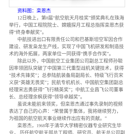
校友文苑
三创大赛
会长致辞
资料图：栾恩杰
12
日晚上，第
届“航空航天月桂奖”颁奖典礼在珠海
8
校友讲坛
实用信息
总会章程
举行，中国工程院院士、嫦娥探月工程总指挥栾恩杰获
得“终身奉献奖”。
校友视界
理事会名单
中航技进出口有限责任公司和巴基斯坦空军因合作
建设、研发枭龙生产线，实现了中国飞机研发和制造技
术的海外拓展，两家单位一同获得“携手合作奖”。
制度法规
除此以外，中国航空工业集团公司副总工程师孙聪
因率领团队突破了中国第三代重型战机关键技术，获得
联系我们
“技术先锋奖”；总参陆航装备局副局长、特级飞行员宋
义获“英雄无畏奖”；民航专机机长、中国航空集团副总
经理宋志勇获得“飞行精英奖”；中航工业昌飞公司董事
长、总经理余枫获得“领导卓越奖”。
虽说未能前来领奖，但栾恩杰通过事先录制的视频
表达了自己的心声：“荣誉属于集体，我将继续努力，
为祖国的航空航天事业继续作出应有的贡献。”
栾恩杰，
年于清华大学精密仪器专业研究生毕
1968
业， 历任航空航天部总工程师、研究员、航天总公司副