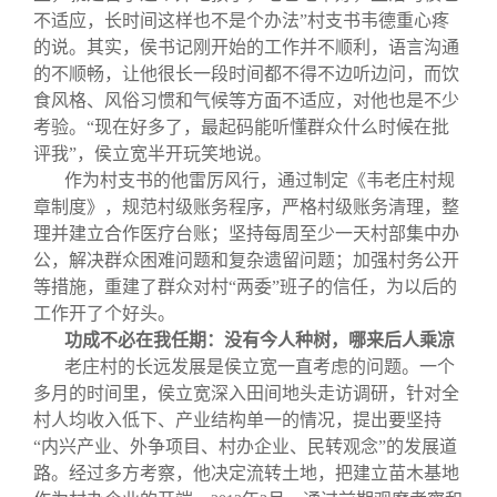
不适应，长时间这样也不是个办法”村支书韦德重心疼
的说。其实，侯书记刚开始的工作并不顺利，语言沟通
的不顺畅，让他很长一段时间都不得不边听边问，而饮
食风格、风俗习惯和气候等方面不适应，对他也是不少
考验。“现在好多了，最起码能听懂群众什么时候在批
评我”，侯立宽半开玩笑地说。
作为村支书的他雷厉风行，通过制定《韦老庄村规
章制度》，规范村级账务程序，严格村级账务清理，整
理并建立合作医疗台账；坚持每周至少一天村部集中办
公，解决群众困难问题和复杂遗留问题；加强村务公开
等措施，重建了群众对村“两委”班子的信任，为以后的
工作开了个好头。
功成不必在我任期：没有今人种树，哪来后人乘凉
老庄村的长远发展是侯立宽一直考虑的问题。一个
多月的时间里，侯立宽深入田间地头走访调研，针对全
村人均收入低下、产业结构单一的情况，提出要坚持
“内兴产业、外争项目、村办企业、民转观念”的发展道
路。经过多方考察，他决定流转土地，把建立苗木基地