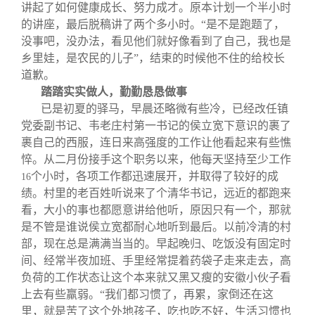
讲起了如何健康成长、努力成才。原本计划一个半小时
的讲座，最后脱稿讲了两个多小时。“是不是跑题了，
没事吧，没办法，看见他们就好像看到了自己，我也是
乡里娃，是农民的儿子”，结束的时候他不住的给校长
道歉。
踏踏实实做人，勤勤恳恳做事
已是初夏的驿马，早晨还略微有些冷，已经改任镇
党委副书记、韦老庄村第一书记的侯立宽下意识的裹了
裹自己的西服，连日来高强度的工作让他看起来有些憔
悴。从二月份接手这个职务以来，他每天坚持至少工作
个小时，各项工作都迅速展开，并取得了较好的成
16
绩。村里的老百姓听说来了个清华书记，远近的都跑来
看，大小的事也都愿意讲给他听，原因只有一个，那就
是不管是谁说侯立宽都耐心地听到最后。以前冷清的村
部，现在总是满满当当的。早起晚归、吃饭没有固定时
间、经常半夜加班、手里经常提着药袋子走来走去，高
负荷的工作状态让这个本来就又黑又瘦的安徽小伙子看
上去有些羸弱。“我们都习惯了，再累，家倒还在这
里，就是苦了这个外地孩子，吃也吃不好，生活习惯也