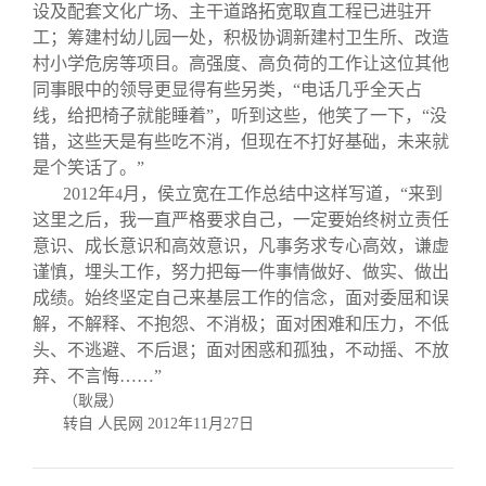
设及配套文化广场、主干道路拓宽取直工程已进驻开
工；筹建村幼儿园一处，积极协调新建村卫生所、改造
村小学危房等项目。高强度、高负荷的工作让这位其他
同事眼中的领导更显得有些另类，“电话几乎全天占
线，给把椅子就能睡着”，听到这些，他笑了一下，“没
错，这些天是有些吃不消，但现在不打好基础，未来就
是个笑话了。”
2012
年
月，侯立宽在工作总结中这样写道，“来到
4
这里之后，我一直严格要求自己，一定要始终树立责任
意识、成长意识和高效意识，凡事务求专心高效，谦虚
谨慎，埋头工作，努力把每一件事情做好、做实、做出
成绩。始终坚定自己来基层工作的信念，面对委屈和误
解，不解释、不抱怨、不消极；面对困难和压力，不低
头、不逃避、不后退；面对困惑和孤独，不动摇、不放
弃、不言悔……”
（耿晟）
转自 人民网
2012
年
11
月
27
日