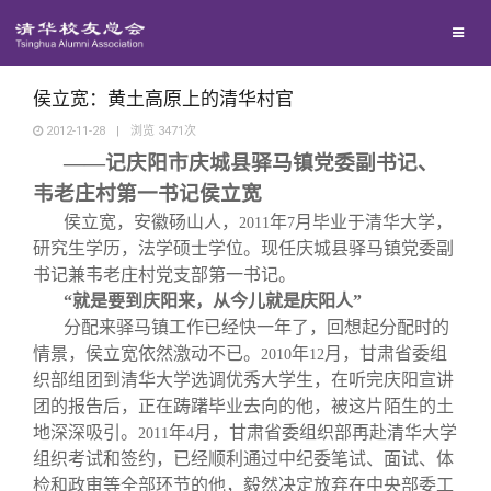
校友联络
回馈母校
地区联络
侯立宽：黄土高原上的清华村官
2012-11-28
|
浏览
3471
次
——记庆阳市庆城县驿马镇党委副书记、
媒体平台
年级联络
捐赠项目
韦老庄村第一书记侯立宽
侯立宽，安徽砀山人，
年
月毕业于清华大学，
2011
7
百年清华
院系校友工作
捐赠新闻
《清华校友通讯》
研究生学历，法学硕士学位。现任庆城县驿马镇党委副
书记兼韦老庄村党支部第一书记。
校友服务
专业委员会
捐赠纪事
《水木清华》
清华人物
“就是要到庆阳来，从今儿就是庆阳人”
分配来驿马镇工作已经快一年了，回想起分配时的
情景，侯立宽依然激动不已。
年
月，甘肃省委组
2010
12
校友总会
兴趣群体
捐赠方法
我要订阅
清华故事
终身学习
织部组团到清华大学选调优秀大学生，在听完庆阳宣讲
团的报告后，正在踌躇毕业去向的他，被这片陌生的土
关闭
西南联大校友会
义工计划
新媒体平台
青春风采
信息化服务
总会简介
地深深吸引。
年
月，甘肃省委组织部再赴清华大学
2011
4
组织考试和签约，已经顺利通过中纪委笔试、面试、体
检和政审等全部环节的他，毅然决定放弃在中央部委工