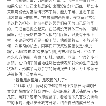
来。我想做点事，力所能及的事……我一直告诉自己，
如果忘记了自己来基层的初衷而没能好好历练，那么将
来就可能会对基层情况不了解、能力不足、意志不坚，
那才是真正的损失。”在最初的两周里，侯立宽经常有
着这样的担心，他怕基层的领导们会因为自己是清华
的，而把自己孤立起来。在最初没有具体工作的一段时
间里，他每天站在单位大楼的门厅里，只要有干部下
村，不论是领导还是一般干部，他都跟着去，不放过任
何一次学习的机会。同事们开玩笑说侯镇长是“橡皮
糖”，但就是这块“橡皮糖”利用周末和节假日，带着矿
泉水和方便面，考察了庆城、镇原、西峰、宁县的多半
乡镇，在详细了解当地经济社会情况和群众的生产生活
状况后，形成了两万余字的调研报告上报，为上级领导
决策提供了重要参考。
“我也是乡里娃，是农民的儿子”
2011
年
月，驿马初中邀请当时还是镇长助理的侯
11
立宽作校园安全教育讲座，密密麻麻的讲话稿他写了好
几页，可到了现场他却变卦了，看着底下几百双充满希
望的眼睛，他从安全教育开始，结合自己的成长经历，