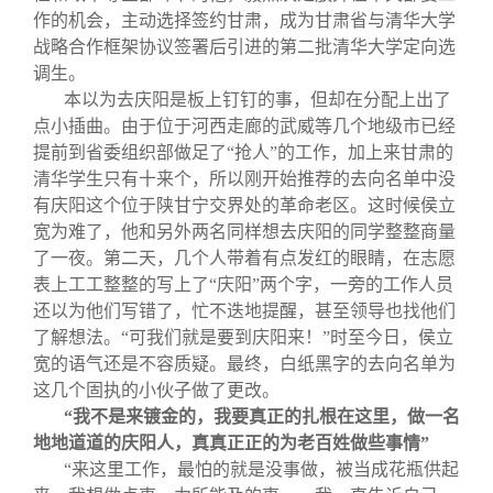
校友文苑
三创大赛
会长致辞
作的机会，主动选择签约甘肃，成为甘肃省与清华大学
战略合作框架协议签署后引进的第二批清华大学定向选
调生。
校友讲坛
实用信息
总会章程
本以为去庆阳是板上钉钉的事，但却在分配上出了
点小插曲。由于位于河西走廊的武威等几个地级市已经
校友视界
理事会名单
提前到省委组织部做足了“抢人”的工作，加上来甘肃的
清华学生只有十来个，所以刚开始推荐的去向名单中没
有庆阳这个位于陕甘宁交界处的革命老区。这时候侯立
制度法规
宽为难了，他和另外两名同样想去庆阳的同学整整商量
了一夜。第二天，几个人带着有点发红的眼睛，在志愿
联系我们
表上工工整整的写上了“庆阳”两个字，一旁的工作人员
还以为他们写错了，忙不迭地提醒，甚至领导也找他们
了解想法。“可我们就是要到庆阳来！”时至今日，侯立
宽的语气还是不容质疑。最终，白纸黑字的去向名单为
这几个固执的小伙子做了更改。
“我不是来镀金的，我要真正的扎根在这里，做一名
地地道道的庆阳人，真真正正的为老百姓做些事情”
“来这里工作，最怕的就是没事做，被当成花瓶供起