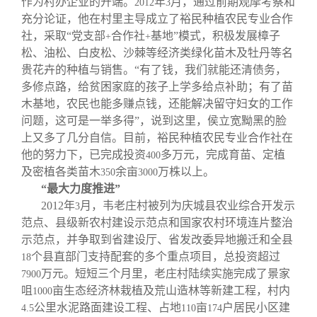
作为村办企业的开端。
年
月，通过前期观摩考察和
2012
3
充分论证，他在村里主导成立了裕民种植农民专业合作
社，采取“党支部
合作社
基地”模式，积极发展樟子
+
+
松、油松、白皮松、沙棘等经济类绿化苗木及牡丹等名
贵花卉的种植与销售。“有了钱，我们就能还清债务，
多修点路，给贫困家庭的孩子上学多给点补助；有了苗
木基地，农民也能多赚点钱，还能解决留守妇女的工作
问题，这可是一举多得”，说到这里，侯立宽黝黑的脸
上又多了几分自信。目前，裕民种植农民专业合作社在
他的努力下，已完成投资
多万元，完成育苗、定植
400
及密植各类苗木
余亩
万株以上。
350
3000
“最大力度推进”
2012
年
月，韦老庄村被列为庆城县农业综合开发示
3
范点、县级新农村建设示范点和国家农村环境连片整治
示范点，并争取到省建设厅、省发改委异地搬迁和全县
个县直部门支持配套的多个重点项目，总投资超过
18
万元。短短三个月里，老庄村陆续实施完成了景家
7900
咀
亩生态经济林栽植及荒山造林等新建工程，村内
1000
公里水泥路面建设工程、占地
亩
户居民小区建
4.5
110
174