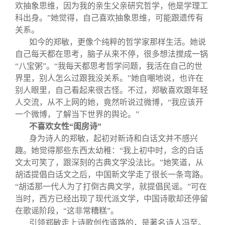
欢抽象思维，因为我的亲生父亲研究哲学，他是学理工
科出身。”她觉得，自己喜欢抽象思维，可能跟遗传有
关系。
如今的郑敏，更像个纯粹的哲学家那样生活。她说
自己每天都在思考，脑子从来不停，很多想法搅成一锅
“八宝粥”。“我每天都思考哲学问题，我活在自己的世
界里，别人怎么过跟我没关系。”她自嘲地说，也许在
别人眼里，自己看起来很古怪。不过，郑敏喜欢跟年轻
人交流，从不上网的她，竟然听说过微博，“我应该开
一个微博，了解当下世界的舆论。”
不喜欢女性“闺房诗”
身为诗人的郑敏，起初对新诗和白话文并不感兴
趣。她觉得那些东西太幼稚：“我上初中时，念的白话
文太可笑了，跟深刻的古典文学没法比。”她笑道，从
胡适提倡白话文之后，中国新文学走了很长一条弯路。
“胡适那一代人为了打倒古典文学，就提倡民谣。”可在
当时，西方已经出现了现代派文学，中国诗歌却还停留
在歌谣阶段，“这非常糟糕”。
引领郑敏走上诗歌创作道路的，是著名诗人冯至。