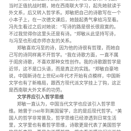
当时正值抗战时期，她在西南联大学习，起先她就读于
外文系，后又转入哲学系。郑敏把自己的诗歌写在一个
小本子上，在一次德文课后，她鼓起勇气拿给冯至看。
冯先生看过之后对她说：“写诗的路是很长很寂寞的。
不过我觉得你这里头还是有诗。”郑敏从此坚持写诗，
与冯至也形成亦师亦友的关系。
郑敏喜欢冯至的诗，因为他的诗很有哲理，而她自
己写的诗同样离不开哲学。“我在诗歌方面，一直不属
于闺房诗歌，不喜欢那种女性创作。我的诗歌跟哲学是
近邻，这不是口头语，而是真正的实践。”郑敏自豪地
说，中国新诗在上世纪
年代才开始有点模样，中国新
40
文学也有了新格局，跟西方现代派文学挂上了钩，这正
是西南联大外文系的功劳。
文学界应引入哲学思维
郑敏一直认为，中国当代文学也应该引入哲学思
维。她曾于
年到美国留学，念的是后现代哲学。“美
1948
国人的哲学非常普及，哲学思维已经渗透到日常生活
里，文学里也有着哲学思维，诗歌更是代表了美国哲学