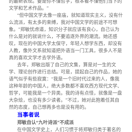
的最新表现。要是你不懂哲学，根本看不懂他们当下的
文学和艺术作品。”
“但中国文学太像一座庙，就知道现实主义，没有什
么流派，有太多的束缚，我对中国文学的前途不可想
象。”郑敏忧虑道，知识分子就应该有良心，自己认为
什么是对的就说什么，不要追逐外界的潮流。她还感
叹，现在的中国大学太保守，年轻人想学东西，却没有
人教，像外文系就知道把外语当一门工具，很多人不是
真的喜欢文学才去学外语。
去年，郑敏出版了自己的文集，算是对一生的文
学、理论创作进行总结。可是，提起自己的作品，她的
语气似乎有些寂寞：“我是一个旧时代过来的人，像我
这种年龄的中国人，绝大多数都不喜欢西方现代文学、
哲学，可能我是一个异类。我的诗有点怪，就像是一盘
大杂烩，也没有多少读者。”不过，她对此抱着任其自
然的态度，自己想再多也是没有用的。
当事者说
郑敏自认“九叶诗派”不成派
在中国文学史上，人们习惯于将郑敏归类于著名的