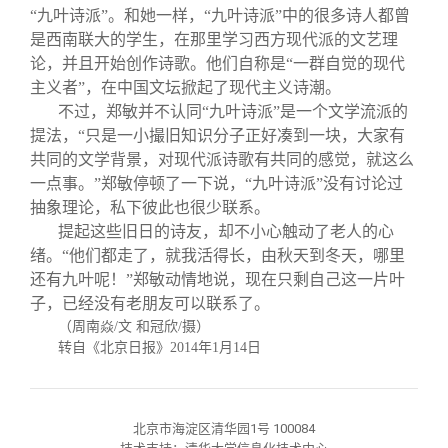
“九叶诗派”。和她一样，“九叶诗派”中的很多诗人都曾
是西南联大的学生，在那里学习西方现代派的文艺理
论，并且开始创作诗歌。他们自称是“一群自觉的现代
主义者”，在中国文坛掀起了现代主义诗潮。
不过，郑敏并不认同“九叶诗派”是一个文学流派的
提法，“只是一小撮旧知识分子正好凑到一块，大家有
共同的文学背景，对现代派诗歌有共同的感觉，就这么
一点事。”郑敏停顿了一下说，“九叶诗派”没有讨论过
抽象理论，私下彼此也很少联系。
提起这些旧日的诗友，却不小心触动了老人的心
绪。“他们都走了，就我活得长，由秋天到冬天，哪里
还有九叶呢！”郑敏动情地说，现在只剩自己这一片叶
子，已经没有老朋友可以联系了。
（周南焱
/
文 和冠欣
/
摄）
转自《北京日报》
2014
年
1
月
14
日
北京市海淀区清华园1号 100084