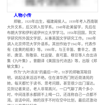
校友文苑
三创大赛
会长致辞
人物小传
校友讲坛
实用信息
总会章程
郑敏，
年出生，福建闽侯人。
年考入西南联
1920
1939
大外文系，后又转入哲学系。
年赴美留学，先后在
1948
校友视界
理事会名单
布朗大学和伊利诺伊州立大学学习。
年回国，到文
1956
学研究所外国文学部，从事英国文学研究工作。
年
1960
调入北京师范大学外语系。其创作始于
年，代表作
制度法规
1942
有《金黄的稻束》等。
年，与王辛笛、曹辛之、唐
1980
祈、唐
湜
、陈敬容、杜运燮、袁可嘉、穆旦等人合出诗
联系我们
集《九叶集》。曾翻译《美国当代诗选》等，出版《郑
敏文集》。
作为“九叶诗派”的最后一叶，
岁的郑敏耳聪目
93
明，说起话来滔滔不绝。住在清华西门附近荷清苑的
她，每天都忙于读书、思考问题，甚至很少出门溜达。
见到记者来访，老人非常高兴，一口气聊了两个多小
时，中间连茶水都顾不上喝一口，还连称自己一点都不
渴。谈话中间，她的双手不时在空中比划，最后还激动