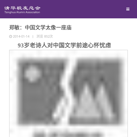
校友联络
回馈母校
地区联络
郑敏：中国文学太像一座庙
2014-01-14
|
浏览
852
次
93
岁老诗人对中国文学前途心怀忧虑
媒体平台
年级联络
捐赠项目
百年清华
院系校友工作
捐赠新闻
《清华校友通讯》
校友服务
专业委员会
捐赠纪事
《水木清华》
清华人物
校友总会
兴趣群体
捐赠方法
我要订阅
清华故事
终身学习
关闭
西南联大校友会
义工计划
新媒体平台
青春风采
信息化服务
总会简介