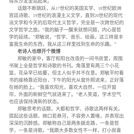
得从沙发里站起来。
话题不断跳跃，从
世纪的英国玄学、
世纪欧洲
17
18
宫廷诗歌、
世纪的浪漫主义文学，直到
世纪的现代
19
20
派文学和今天的后现代主义哲学，完全是一次跨世纪的
文学哲学之旅。“我的脑子一醒来就想问题，内心是哲
学的延续。”郑敏说，“哲学、音乐、绘画，这三样是丰
富我生命的东西，我从这三样里找到生命的乐趣。”
老诗人也想开个微博
郑敏的家中，客厅和阳台改造的一间书房里，周围
书架上全是哲学和诗歌的书刊。角落里有两三个小花
篮，花朵早已枯萎，但主人似乎并不在意。郑敏平时看
书的座椅靠近阳台，下午的阳光从窗外照进来，正好落
在她的脸上。“我喜欢阳光，喜欢大自然，一拉开窗
帘，外面的新鲜空气就进来了。”老人笑道，学术空气
也应该保持清新的状态。
郑敏思考的话题，大都和哲学、诗歌这两样有关。
提起这些话题，她口若悬河，不容旁人置喙，并表现出
深深的沉醉感。郑敏称自己是两条腿走路，一条是哲
学，一条是诗歌。“我跟大多数女性不一样，打小就喜