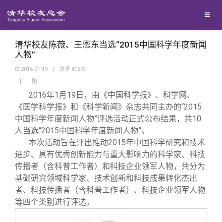
校友联络
回馈母校
地区联络
清华校友陈薇、王恩东当选“2015中国科学年度新闻
人物”
2016-01-19
|
浏览
408
次
媒体平台
年级联络
捐赠项目
|
田阳
2016
年1月19日，由《中国科学报》、科学网、
百年清华
院系校友工作
捐赠新闻
《清华校友通讯》
《医学科学报》和《科学新闻》杂志共同主办的“2015
中国科学年度新闻人物”评选活动正式公布结果，共10
人当选“2015中国科学年度新闻人物”。
校友服务
专业委员会
捐赠纪事
《水木清华》
清华人物
本次活动旨在评出推动2015年中国科学研究和技术
进步、具有优秀创新能力与重大影响力的科学家、科技
校友总会
兴趣群体
捐赠方法
我要订阅
清华故事
终身学习
传播者（含科普工作者）和科技企业领军人物，共分为
基础研究领域科学家、技术创新和科技成果转化杰出
者、科技传播者（含科普工作者）、科技企业领军人物
关闭
西南联大校友会
义工计划
新媒体平台
青春风采
信息化服务
总会简介
等四个类别进行评选。