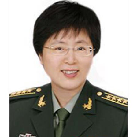
校友文苑
三创大赛
会长致辞
校友讲坛
实用信息
总会章程
校友视界
理事会名单
制度法规
联系我们