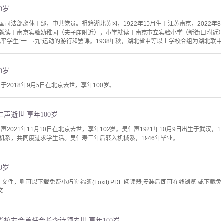
0岁
司法部离休干部，中共党员。祖籍湖北黄冈，1922年10月生于江苏南京，2022年8
就读于南京实验幼稚园（夫子庙附近），小学就读于南京市立实验小学（新街口附近）
北平学生“一二·九”运动的游行和罢课。1938年秋，湖北省中等以上学校合组为湖北联中
0岁
于2018年9月5日在北京去世，享年100岁。
仁声逝世 享年100岁
声2021年11月10日在北京去世，享年102岁。吴仁声1921年10月9日出生于武汉
机系，共同度过求学生活。吴仁寿三年后转入机械系，1946年毕业。
0岁
文件，则可以下载免费小巧的 福昕(Foxit) PDF 阅读器,安装后即可在线浏览 或下载免费的 
文
华校友会首任会长李诗颖去世 享年100岁