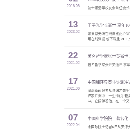
2018.08
波士顿清华校友会首任会长
13
王子光学长逝世 享年10
2023.02
如果您无法在线浏览此 PDF 
可在线浏览 或下载此 PDF 
22
著名哲学家张世英逝世 享
2021.02
著名哲学家张世英逝世 享年1
17
中国翻译界泰斗许渊冲逝
2021.06
澎湃新闻记者从许渊冲先生
译家许渊冲：一生“诗舟”
冲。它陪伴着他，在一个又
07
中国科学院院士著名化工
2022.04
余国琮院士记者6日从天津大