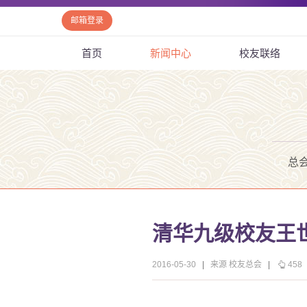
邮箱登录
首页
新闻中心
校友联络
总
清华九级校友王世
2016-05-30
|
来源 校友总会
|
458