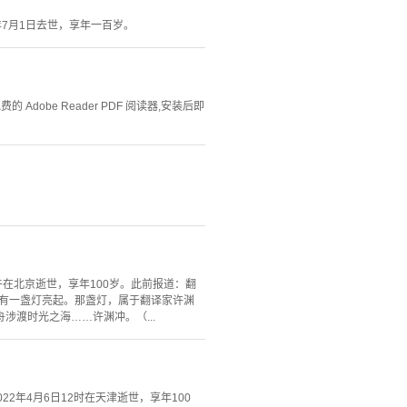
年7月1日去世，享年一百岁。
Adobe Reader PDF 阅读器,安装后即
在北京逝世，享年100岁。此前报道：翻
总有一盏灯亮起。那盏灯，属于翻译家许渊
渡时光之海……许渊冲。（...
年4月6日12时在天津逝世，享年100