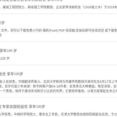
、美国工程院院士、麻省理工学院教授、企业家李诗颖校友（1936级土木）于2018
0岁
文件，则可以下载免费小巧的 福昕(Foxit) PDF 阅读器,安装后即可在线浏览 或下载免费的 
文
年100 岁
00 岁
世 享年100岁
友人处获悉，中国翻译界泰斗、北京大学新闻与传播学院教授许渊冲先生6月17日上午
播美，百岁仍是少年来源：新华网客户端04-18作者：史竞男北大畅春园，每至深夜，
一个黑夜，徜徉于唐诗宋词和莎士比亚的世界；它更陪伴着他，以笔为桨撑起生命之舟涉
专家余国琮逝世 享年100岁
学获悉，中国科学院院士，著名化工专家，天津大学教授余国琮因病医治无效，于2022