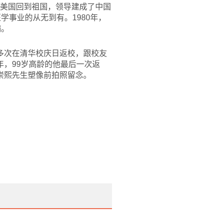
从美国回到祖国，领导建成了中国
学事业的从无到有。1980年，
编。
多次在清华校庆日返校，跟校友
年，99岁高龄的他最后一次返
崇熙先生塑像前拍照留念。