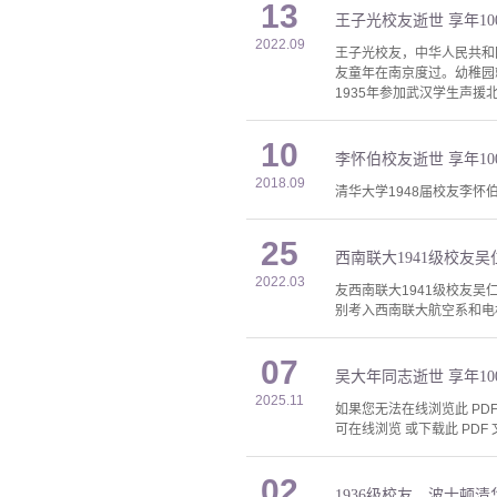
13
王子光校友逝世 享年10
2022.09
王子光校友，中华人民共和国
友童年在南京度过。幼稚园
1935年参加武汉学生声援
10
李怀伯校友逝世 享年10
2018.09
清华大学1948届校友李怀伯
25
西南联大1941级校友吴
2022.03
友西南联大1941级校友吴仁
别考入西南联大航空系和电
07
吴大年同志逝世 享年10
2025.11
如果您无法在线浏览此 PDF 
可在线浏览 或下载此 PDF 
02
1936级校友、波士顿清