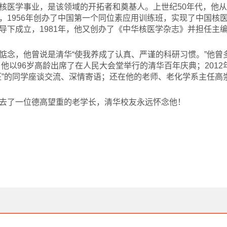
核医学事业，是该领域的开拓者和奠基人。上世纪50年代，他
1956年创办了中国第一个同位素应用训练班，实现了中国核医
导下成立，1981年，他又创办了《中华核医学杂志》并担任主
惦念，他曾说是清华“使我养成了认真、严谨的科研习惯。”他曾
，他以96岁高龄出席了在人民大会堂举行的清华百年庆典；2012
班”的同学座谈交流、深情寄语；还在他的老师、老化学系主任高
去了一位德高望重的老学长，清华校友永远怀念他！