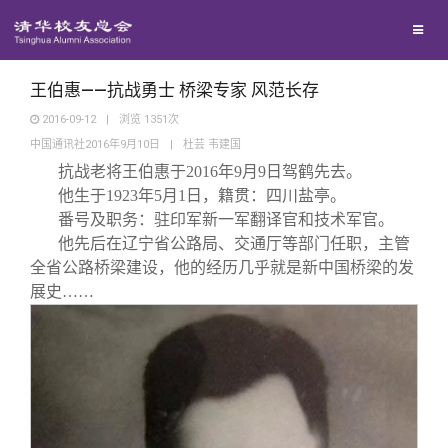
校友联络
回馈母校
地区联络
王伯惠——抗战勇士 桥梁专家 风范长存
2016-09-12
|
浏览
1351
次
中国通讯社2016年9月10日
|
杜芸 韦建国
媒体平台
年级联络
捐赠项目
抗战老将王伯惠于2016年9月9日驾鹤先去。
他生于1923年5月1日，籍贯：四川盐亭。
百年清华
院系校友工作
捐赠新闻
《清华校友通讯》
番号及职务：驻印军新一军翻译官和技术军官。
他先后在辽宁省公路局、交通厅等部门任职，主管
全省公路桥梁建设，他的经历几乎就是新中国桥梁的发
校友服务
专业委员会
捐赠纪事
《水木清华》
清华人物
展史……
校友总会
兴趣群体
捐赠方法
我要订阅
清华故事
终身学习
关闭
西南联大校友会
义工计划
新媒体平台
青春风采
信息化服务
总会简介