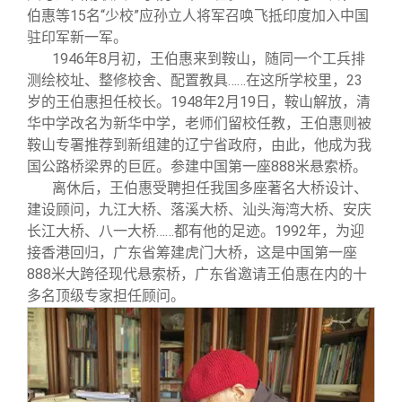
伯惠等15名“少校”应孙立人将军召唤飞抵印度加入中国
驻印军新一军。
1946
年8月初，王伯惠来到鞍山，随同一个工兵排
测绘校址、整修校舍、配置教具……在这所学校里，23
岁的王伯惠担任校长。1948年2月19日，鞍山解放，清
华中学改名为新华中学，老师们留校任教，王伯惠则被
鞍山专署推荐到新组建的辽宁省政府，由此，他成为我
国公路桥梁界的巨匠。参建中国第一座888米悬索桥。
离休后，王伯惠受聘担任我国多座著名大桥设计、
建设顾问，九江大桥、落溪大桥、汕头海湾大桥、安庆
长江大桥、八一大桥……都有他的足迹。1992年，为迎
接香港回归，广东省筹建虎门大桥，这是中国第一座
888米大跨径现代悬索桥，广东省邀请王伯惠在内的十
多名顶级专家担任顾问。