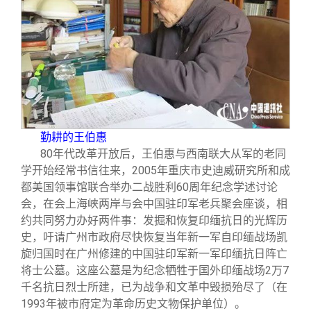
勤耕的王伯惠
80
年代改革开放后，王伯惠与西南联大从军的老同
学开始经常书信往来，2005年重庆市史迪威研究所和成
都美国领事馆联合举办二战胜利60周年纪念学述讨论
会，在会上海峡两岸与会中国驻印军老兵聚会座谈，相
约共同努力办好两件事：发掘和恢复印缅抗日的光辉历
史，吁请广州市政府尽快恢复当年新一军自印缅战场凯
旋归国时在广州修建的中国驻印军新一军印缅抗日阵亡
将士公墓。这座公墓是为纪念牺牲于国外印缅战场2万7
千名抗日烈士所建，已为战争和文革中毁损殆尽了（在
1993年被市府定为革命历史文物保护单位）。