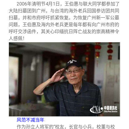
2006
年清明节4月1日，王伯惠与联大同学都参加了
大陆扫墓团到广州，与台湾的海外老兵回国参访团共同
扫墓，并和市府呼吁抓紧恢复。为恢复广州新一军公墓
问题，王伯惠及海内外老兵更是每年都有向广州市府的
呼吁交涉函件，其关心印缅抗日阵亡战友的崇高精神令
人感佩！
风范不减当年
作为孙立人将军的“校友，长官与小兵，校董与校