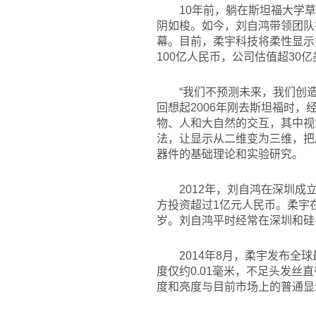
10
年前，躺在斯坦福大学草
阴如梭。如今，刘自鸿带领团队
幕。目前，柔宇科技将柔性显示
100亿人民币，公司估值超30
“我们不预测未来，我们创
回想起2006年刚去斯坦福时
物、人和大自然的交互，其中视
法，让显示从二维变为三维，把
器件的基础理论和实验研究。
2012
年，刘自鸿在深圳成立
方投资超过1亿元人民币。柔宇
岁。刘自鸿平时经常在深圳和硅
2014
年8月，柔宇发布全
度仅约0.01毫米，不足头发
度和亮度与目前市场上的普通显