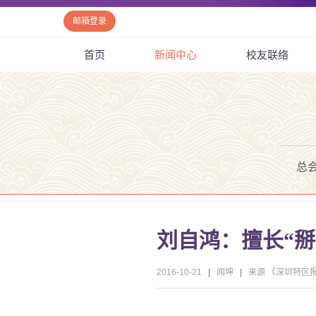
邮箱登录
首页
新闻中心
校友联络
总
刘自鸿：擅长“掰
2016-10-21
|
闻坤
|
来源 《深圳特区报