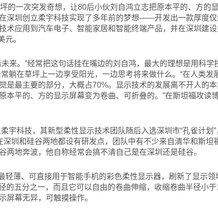
坪的一次突发奇想，让80后小伙刘自鸿立志把原本平的、方的
在深圳创立柔宇科技实现了多年前的梦想——开发出一款厚度仅约
技术应用到汽车电子、智能家居和智能终端产品，并在深圳建设
亿美元。
造未来。”经常把这句话挂在嘴边的刘自鸿，最大的理想是用科学
，经常躺在草坪上一边享受阳光，一边思考将来做什么。“在人类
觉是最主要的部分，大概占70%。显示技术的发展离不开人的
原本平的、方的显示屏幕变为卷曲、可折叠的。”在斯坦福攻读
柔宇科技，其新型柔性显示技术团队随后入选深圳市“孔雀计划
在深圳和硅谷两地都设有研发点，团队中有不少来自清华和斯坦福的
谷两地奔波，他自称经常会搞不清自己是在深圳还是硅谷。
球最轻薄、可直接用于智能手机的彩色柔性显示器，刷新了显示领
丝直径的五分之一，而且它可以自由的卷曲伸缩，收缩卷曲半径小于
示屏幕无异，可触摸操作。