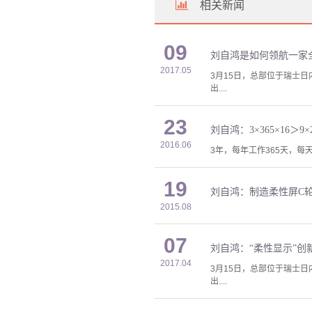
相关新闻
09
刘自鸿是如何领航一家
2017.05
3月15日，总部位于瑞士日
出....
23
刘自鸿：3×365×16＞9×2
2016.06
3年，每年工作365天，
19
刘自鸿：制造柔性屏C
2015.08
07
刘自鸿：“柔性显示”
2017.04
3月15日，总部位于瑞士日
出....