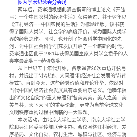
图为学术纪念会分会场
两年后，费孝通根据此调查撰写的博士论文《开弦
弓：一个中国农村的经济生活》获得通过，并于翌年以
《江村经济——中国农民的生活》为标题出版。该书获
得了国际人类学、社会学的高度评价，成为国际人类学
界的经典之作。同时，也开创了社会科学中国化的先
河，为中国社会科学研究发展开启了一个崭新的时代。
费孝通也因此于1981年获得英国皇家人类学会授予的人
类学最高奖——赫胥黎奖。
从上世纪五十年代开始，费孝通曾26次重访开弦弓
村，并提出了“小城镇、大问题”和经济社会发展的“苏南
模式”。直到今天，这些经验价值和理论升华，依然对
当代中国的经济社会发展具有重要启示意义。他晚年提
出的“文化自觉”的重大命题和“各美其美，美人之美，美
美与共，天下大同”的重要论断，更成为当前全球文化
文明秩序重构过程中面临的一大课题。
本次活动，由北京大学社会学系、南京大学社会学
院和吴江区委宣传部联合主办。会议围绕江村经济、差
序格局、文化自觉、农村生活、城镇与社区、经济与消