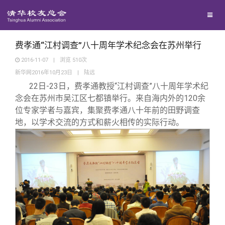
校友联络
回馈母校
地区联络
费孝通“江村调查”八十周年学术纪念会在苏州举行
2016-11-07
|
浏览
510
次
新华网2016年10月23日
|
陆远
媒体平台
年级联络
捐赠项目
22
日-23日，费孝通教授“江村调查”八十周年学术纪
念会在苏州市吴江区七都镇举行。来自海内外的120余
百年清华
院系校友工作
捐赠新闻
《清华校友通讯》
位专家学者与嘉宾，集聚费孝通八十年前的田野调查
地，以学术交流的方式和薪火相传的实际行动。
校友服务
专业委员会
捐赠纪事
《水木清华》
清华人物
校友总会
兴趣群体
捐赠方法
我要订阅
清华故事
终身学习
关闭
西南联大校友会
义工计划
新媒体平台
青春风采
信息化服务
总会简介