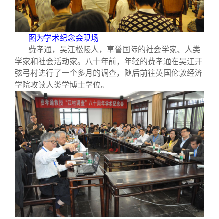
校友文苑
三创大赛
会长致辞
校友讲坛
实用信息
总会章程
图为学术纪念会现场
费孝通，吴江松陵人，享誉国际的社会学家、人类
学家和社会活动家。八十年前，年轻的费孝通在吴江开
校友视界
理事会名单
弦弓村进行了一个多月的调查，随后前往英国伦敦经济
学院攻读人类学博士学位。
制度法规
联系我们