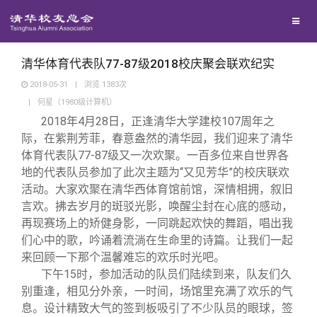
校友联络
回馈母校
地区联络
清华体育代表队77-87级2018校庆聚会联欢纪实
2018-05-31
|
浏览
1383
次
|
何星（1980级计算机）
媒体平台
年级联络
捐赠项目
2018
年4月28日，正逢清华大学建校107周年之
际，在紫荆芳菲，春意盎然的清华园，我们迎来了清华
百年清华
院系校友工作
捐赠新闻
《清华校友通讯》
体育代表队77-87级又一次欢聚。一百多位来自世界各
地的代表队员参加了此次主题为“又见芳华”的校庆联欢
活动。大家欢聚在清华西体育馆前馆，深情相拥，叙旧
校友服务
专业委员会
捐赠纪事
《水木清华》
清华人物
言欢。拂去岁月的斑驳光影，唤醒尘封在心底的感动，
再现赛场上的矫健身影，一同跳起欢快的舞蹈，唱出我
校友总会
兴趣群体
捐赠方法
我要订阅
清华故事
终身学习
们心中的歌，吟诵着流淌在生命里的诗篇。让我们一起
来回顾一下那个温馨难忘的欢乐时光吧。
下午15时，参加活动的队员们陆续到来，队友们久
关闭
西南联大校友会
义工计划
新媒体平台
青春风采
信息化服务
总会简介
别重逢，相见分外亲，一时间，场馆里充满了欢乐的气
息。设计精致大气的签到板吸引了不少队员的眼球，签