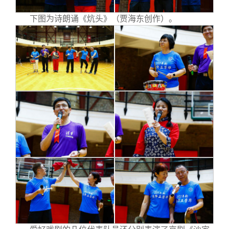
下图为诗朗诵《炕头》（贾海东创作）。