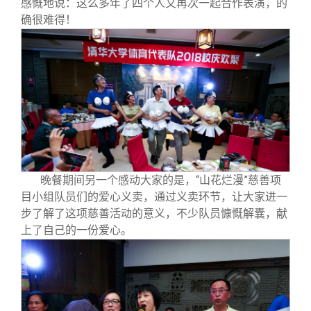
感慨地说：这么多年了四个人又再次一起合作表演，的
确很难得！
晚餐期间另一个感动大家的是，“山花烂漫”慈善项
目小组队员们的爱心义卖，通过义卖环节，让大家进一
步了解了这项慈善活动的意义，不少队员慷慨解囊，献
上了自己的一份爱心。