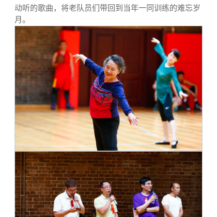
动听的歌曲，将老队员们带回到当年一同训练的难忘岁
月。