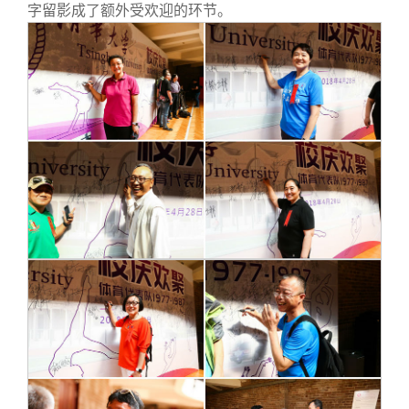
校友文苑
三创大赛
会长致辞
字留影成了额外受欢迎的环节。
校友讲坛
实用信息
总会章程
校友视界
理事会名单
制度法规
联系我们