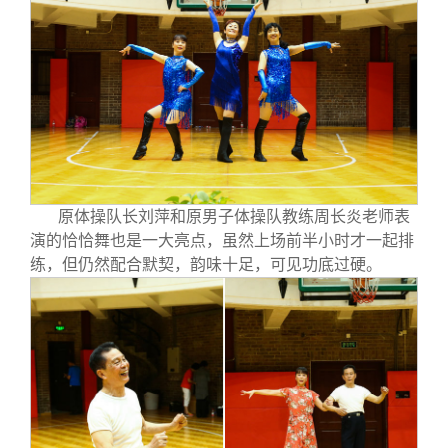
原体操队长刘萍和原男子体操队教练周长炎老师表
演的恰恰舞也是一大亮点，虽然上场前半小时才一起排
练，但仍然配合默契，韵味十足，可见功底过硬。