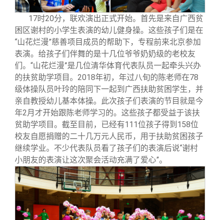
17
时20分，联欢演出正式开始。首先是来自广西贫
困区谢村的小学生表演的幼儿健身操。这些孩子们是在
“山花烂漫”慈善项目成员的帮助下，专程前来北京参加
表演。给孩子们伴舞的是十几位爷爷奶奶级的老校友
们。“山花烂漫”是几位清华体育代表队员一起牵头兴办
的扶贫助学项目。2018年初，年过八旬的陈老师在78
级体操队员叶玲的陪同下一起到广西扶助贫困学生，并
亲自教授幼儿基本体操。此次孩子们表演的节目就是今
年2月才开始跟陈老师学习的。这些孩子都受益于该扶
贫助学项目。截至目前，已经有111位孩子得到158位
校友自愿捐赠的二十几万元人民币，用于扶助贫困孩子
继续学业。不少代表队员看了孩子们的表演后说“谢村
小朋友的表演让这次聚会活动充满了爱心”。