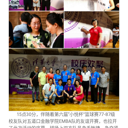
15
点30分，伴随着第六届“小悦杯”篮球赛77-87级
校友队对五道口金融学院EMBA队的友谊开赛，也拉开