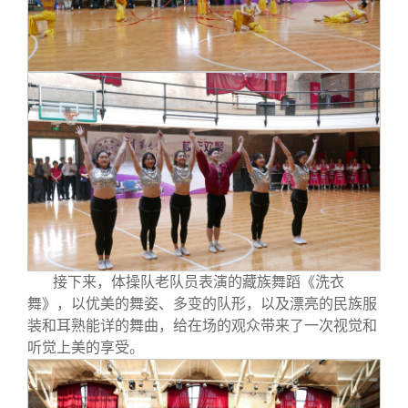
接下来，体操队老队员表演的藏族舞蹈《洗衣
舞》，以优美的舞姿、多变的队形，以及漂亮的民族服
装和耳熟能详的舞曲，给在场的观众带来了一次视觉和
听觉上美的享受。