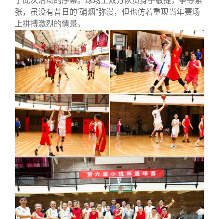
了此次活动的序幕。球场上双方队员身手敏捷，争夺紧
张，虽没有昔日的“硝烟”弥漫，但也仿若重现当年赛场
上拼搏激烈的情景。