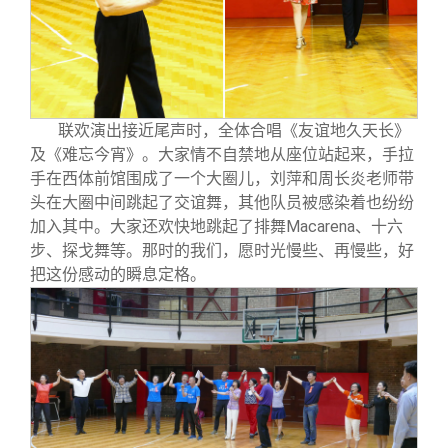
联欢演出接近尾声时，全体合唱《友谊地久天长》
及《难忘今宵》。大家情不自禁地从座位站起来，手拉
手在西体前馆围成了一个大圈儿，刘萍和周长炎老师带
头在大圈中间跳起了交谊舞，其他队员被感染着也纷纷
加入其中。大家还欢快地跳起了排舞Macarena、十六
步、探戈舞等。那时的我们，愿时光慢些、再慢些，好
把这份感动的瞬息定格。