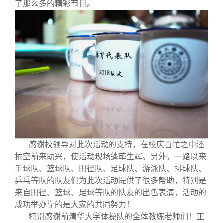
了那么多的精彩节目。
感谢校领导对此次活动的支持，在校庆百忙之中还
抽空前来助兴，使活动现场蓬荜生辉。另外，一路以来
手球队、篮球队、田径队、足球队、游泳队、排球队、
乒乓等队的队友们为此次活动提供了很多帮助，特别是
来自田径、篮球、足球等队的队友的出色表演，活动的
成功举办靠的是大家的共同努力！
特别感谢前清华大学体操队的全体教练老师们！正