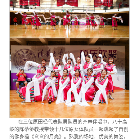
在三位原田径代表队男队员的齐声伴唱中，八十高
龄的陈蒂侨教授带领十几位原女体队员一起跳起了自创
的健身操《弯弯的月亮》。熟悉的场地，优美的舞姿，