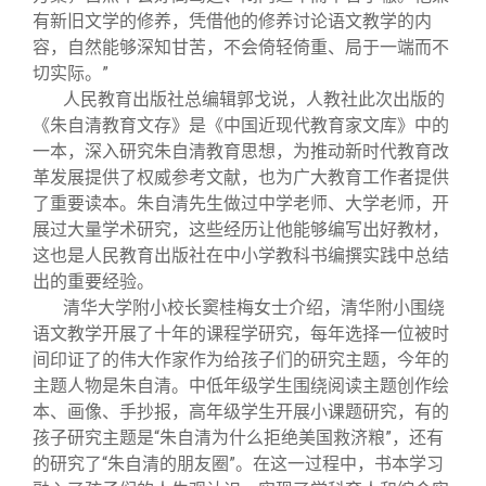
有新旧文学的修养，凭借他的修养讨论语文教学的内
容，自然能够深知甘苦，不会倚轻倚重、局于一端而不
切实际。”
人民教育出版社总编辑郭戈说，人教社此次出版的
《朱自清教育文存》是《中国近现代教育家文库》中的
一本，深入研究朱自清教育思想，为推动新时代教育改
革发展提供了权威参考文献，也为广大教育工作者提供
了重要读本。朱自清先生做过中学老师、大学老师，开
展过大量学术研究，这些经历让他能够编写出好教材，
这也是人民教育出版社在中小学教科书编撰实践中总结
出的重要经验。
清华大学附小校长窦桂梅女士介绍，清华附小围绕
语文教学开展了十年的课程学研究，每年选择一位被时
间印证了的伟大作家作为给孩子们的研究主题，今年的
主题人物是朱自清。中低年级学生围绕阅读主题创作绘
本、画像、手抄报，高年级学生开展小课题研究，有的
孩子研究主题是“朱自清为什么拒绝美国救济粮”，还有
的研究了“朱自清的朋友圈”。在这一过程中，书本学习