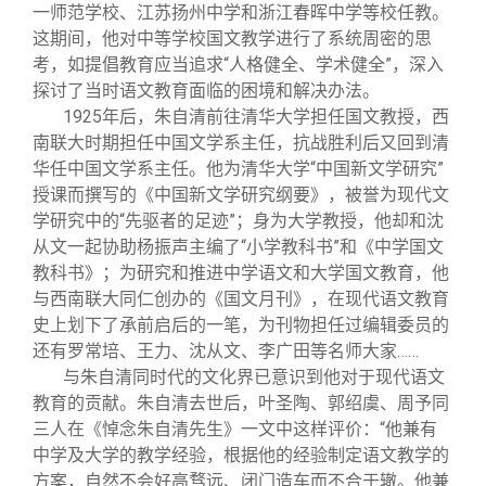
校友文苑
三创大赛
会长致辞
一师范学校、江苏扬州中学和浙江春晖中学等校任教。
这期间，他对中等学校国文教学进行了系统周密的思
考，如提倡教育应当追求“人格健全、学术健全”，深入
校友讲坛
实用信息
总会章程
探讨了当时语文教育面临的困境和解决办法。
1925
年后，朱自清前往清华大学担任国文教授，西
校友视界
理事会名单
南联大时期担任中国文学系主任，抗战胜利后又回到清
华任中国文学系主任。他为清华大学“中国新文学研究”
授课而撰写的《中国新文学研究纲要》，被誉为现代文
制度法规
学研究中的“先驱者的足迹”；身为大学教授，他却和沈
从文一起协助杨振声主编了“小学教科书”和《中学国文
联系我们
教科书》；为研究和推进中学语文和大学国文教育，他
与西南联大同仁创办的《国文月刊》，在现代语文教育
史上划下了承前启后的一笔，为刊物担任过编辑委员的
还有罗常培、王力、沈从文、李广田等名师大家……
与朱自清同时代的文化界已意识到他对于现代语文
教育的贡献。朱自清去世后，叶圣陶、郭绍虞、周予同
三人在《悼念朱自清先生》一文中这样评价：“他兼有
中学及大学的教学经验，根据他的经验制定语文教学的
方案，自然不会好高骛远、闭门造车而不合于辙。他兼