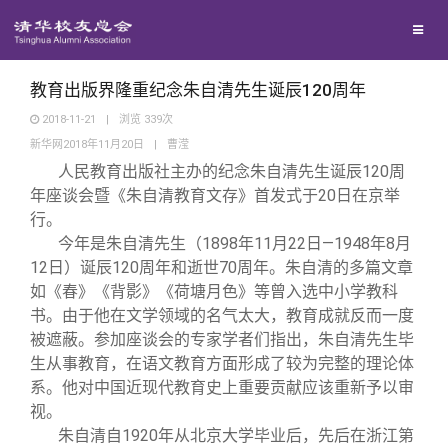
校友联络
回馈母校
地区联络
教育出版界隆重纪念朱自清先生诞辰120周年
2018-11-21
|
浏览
339
次
新华网2018年11月20日
|
曹滢
媒体平台
年级联络
捐赠项目
人民教育出版社主办的纪念朱自清先生诞辰120周
年座谈会暨《朱自清教育文存》首发式于20日在京举
百年清华
院系校友工作
捐赠新闻
《清华校友通讯》
行。
今年是朱自清先生（1898年11月22日—1948年8月
12日）诞辰120周年和逝世70周年。朱自清的多篇文章
校友服务
专业委员会
捐赠纪事
《水木清华》
清华人物
如《春》《背影》《荷塘月色》等曾入选中小学教科
书。由于他在文学领域的名气太大，教育成就反而一度
校友总会
兴趣群体
捐赠方法
我要订阅
清华故事
终身学习
被遮蔽。参加座谈会的专家学者们指出，朱自清先生毕
生从事教育，在语文教育方面形成了较为完整的理论体
系。他对中国近现代教育史上重要贡献应该重新予以审
关闭
西南联大校友会
义工计划
新媒体平台
青春风采
信息化服务
总会简介
视。
朱自清自1920年从北京大学毕业后，先后在浙江第