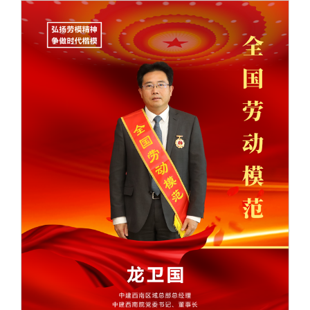
校友文苑
三创大赛
会长致辞
校友讲坛
实用信息
总会章程
校友视界
理事会名单
制度法规
联系我们