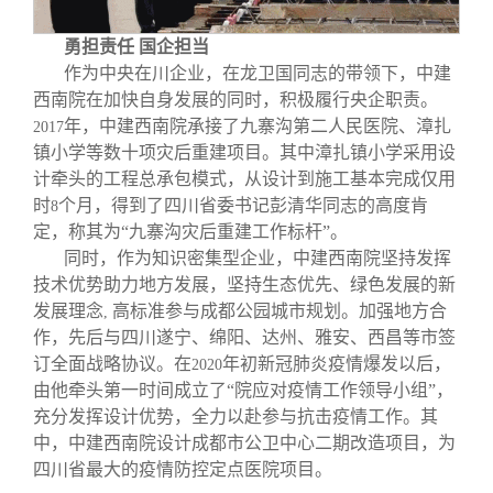
勇担责任 国企担当
作为中央在川企业，在龙卫国同志的带领下，中建
西南院在加快自身发展的同时，积极履行央企职责。
年，中建西南院承接了九寨沟第二人民医院、漳扎
2017
镇小学等数十项灾后重建项目。其中漳扎镇小学采用设
计牵头的工程总承包模式，从设计到施工基本完成仅用
时
个月，得到了四川省委书记彭清华同志的高度肯
8
定，称其为“九寨沟灾后重建工作标杆”。
同时，作为知识密集型企业，中建西南院坚持发挥
技术优势助力地方发展，坚持生态优先、绿色发展的新
发展理念
高标准参与成都公园城市规划。加强地方合
,
作，先后与四川遂宁、绵阳、达州、雅安、西昌等市签
订全面战略协议。在
年初新冠肺炎疫情爆发以后，
2020
由他牵头第一时间成立了“院应对疫情工作领导小组”，
充分发挥设计优势，全力以赴参与抗击疫情工作。其
中，中建西南院设计成都市公卫中心二期改造项目，为
四川省最大的疫情防控定点医院项目。