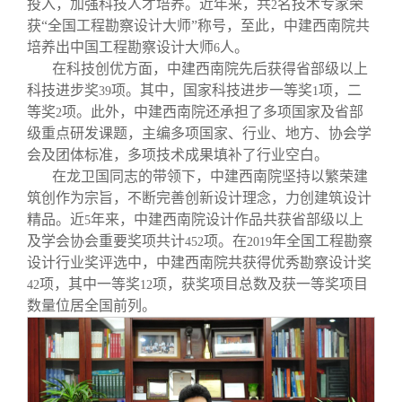
投入，加强科技人才培养。近年来，共
名技术专家荣
2
获“全国工程勘察设计大师”称号，至此，中建西南院共
培养出中国工程勘察设计大师
人。
6
在科技创优方面，中建西南院先后获得省部级以上
科技进步奖
项。其中，国家科技进步一等奖
项，二
39
1
等奖
项。此外，中建西南院还承担了多项国家及省部
2
级重点研发课题，主编多项国家、行业、地方、协会学
会及团体标准，多项技术成果填补了行业空白。
在龙卫国同志的带领下，中建西南院坚持以繁荣建
筑创作为宗旨，不断完善创新设计理念，力创建筑设计
精品。近
年来，中建西南院设计作品共获省部级以上
5
及学会协会重要奖项共计
项。在
年全国工程勘察
452
2019
设计行业奖评选中，中建西南院共获得优秀勘察设计奖
项，其中一等奖
项，获奖项目总数及获一等奖项目
42
12
数量位居全国前列。