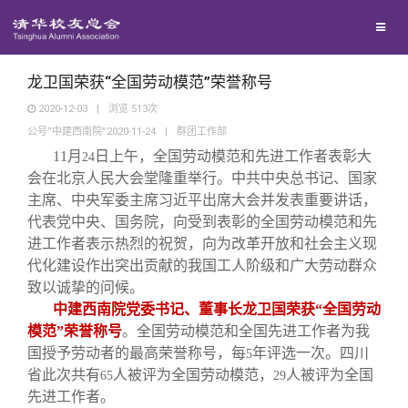
校友联络
回馈母校
地区联络
龙卫国荣获“全国劳动模范”荣誉称号
2020-12-03
|
浏览
513
次
公号“中建西南院”2020-11-24
|
群团工作部
媒体平台
年级联络
捐赠项目
11
月
日上午，全国劳动模范和先进工作者表彰大
24
会在北京人民大会堂隆重举行。中共中央总书记、国家
百年清华
院系校友工作
捐赠新闻
《清华校友通讯》
主席、中央军委主席习近平出席大会并发表重要讲话，
代表党中央、国务院，向受到表彰的全国劳动模范和先
进工作者表示热烈的祝贺，向为改革开放和社会主义现
校友服务
专业委员会
捐赠纪事
《水木清华》
清华人物
代化建设作出突出贡献的我国工人阶级和广大劳动群众
致以诚挚的问候。
校友总会
兴趣群体
捐赠方法
我要订阅
清华故事
终身学习
中建西南院党委书记、董事长龙卫国荣获“全国劳动
模范”荣誉称号
。全国劳动模范和全国先进工作者为我
国授予劳动者的最高荣誉称号，每
年评选一次。四川
5
关闭
西南联大校友会
义工计划
新媒体平台
青春风采
信息化服务
总会简介
省此次共有
人被评为全国劳动模范，
人被评为全国
65
29
先进工作者。