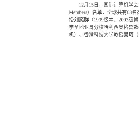
12
月
15
日，国际计算机学会
Members
）名单，全球共有
63
名
授
刘奕群
（
1999
级本、
2003
级博
学圣地亚哥分校哈利西奥格鲁数
机）、香港科技大学教授
易珂
（