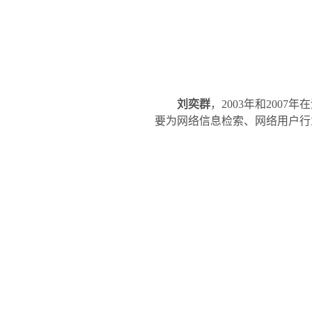
刘奕群
，
2003
年和
2007
年在
要为网络信息检索、网络用户行