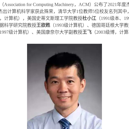
（
Association for Computing Machinery
，
ACM
）公布了
2021
年度
杰出计算机科学家获此殊荣，清华大学
1
位教师
5
位校友名列其中
，计算机），美国史蒂文斯理工学院教授
杜小江
（
1991
级本、
19
据科学研究院教授
王欲甦
（
1993
级计算机）、德国哥廷根大学教
1997
级计算机）、美国康奈尔大学副教授
王飞
（
2003
级博，计算