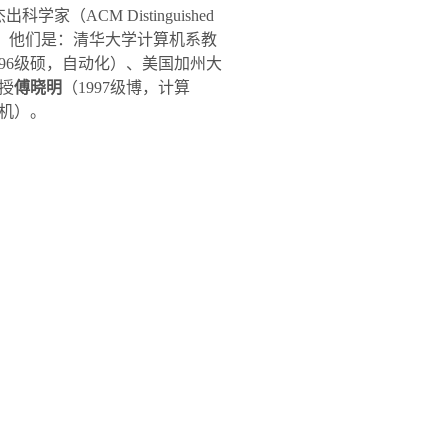
杰出科学家（
ACM Distinguished
，他们是：清华大学计算机系教
96
级硕，自动化）、美国加州大
授
傅晓明
（
1997
级博，计算
机）。