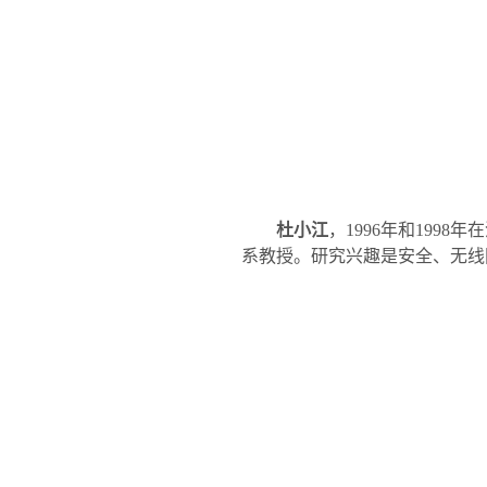
杜小江
，
1996
年和
1998
年在
系教授。研究兴趣是安全、无线