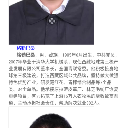
格勒巴桑
格勒巴桑
，男，藏族，
年
月出生，中共党员，
1985
6
年毕业于清华大学机械系，现任西藏地球第三极产
2007
业发展有限公司董事长，全国青联常委。他积极投身地
球第三极建设，打造西藏区域公共品牌，坚持做大做强
特色优势产业，研发藏红花、青稞综合制品等
个品
7
类、
个单品。他承接原拉萨皮革厂、林芝毛纺厂恢复
34
重建项目，有力拓宽了上游
万人农牧民的增收致富渠
16
道，主动承担社会责任，帮助解决就业
人。
382