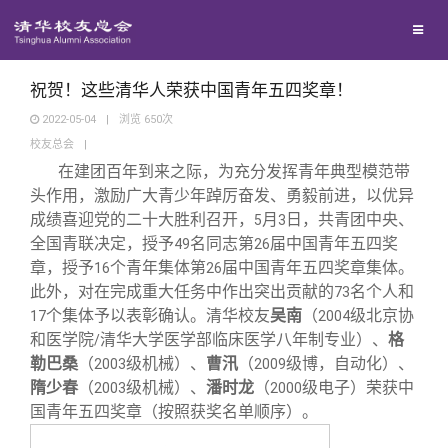
校友联络
回馈母校
地区联络
祝贺！这些清华人荣获中国青年五四奖章！
2022-05-04
|
浏览
650
次
校友总会
|
媒体平台
年级联络
捐赠项目
在建团百年到来之际，为充分发挥青年典型模范带
头作用，激励广大青少年踔厉奋发、勇毅前进，以优异
百年清华
院系校友工作
捐赠新闻
《清华校友通讯》
成绩喜迎党的二十大胜利召开，
月
日，共青团中央、
5
3
全国青联决定，授予
名同志第
届中国青年五四奖
49
26
章，授予
个青年集体第
届中国青年五四奖章集体。
16
26
校友服务
专业委员会
捐赠纪事
《水木清华》
清华人物
此外，对在完成重大任务中作出突出贡献的
名个人和
73
个集体予以表彰确认。清华校友
吴南
（
级北京协
17
2004
校友总会
兴趣群体
捐赠方法
我要订阅
清华故事
终身学习
和医学院
清华大学医学部临床医学八年制专业）、
格
/
勒巴桑
（
级机械）、
曹汛
（
级博，自动化）、
2003
2009
隋少春
（
级机械）、
潘时龙
（
级电子）荣获中
2003
2000
关闭
西南联大校友会
义工计划
新媒体平台
青春风采
信息化服务
总会简介
国青年五四奖章
。
（按照获奖名单顺序）