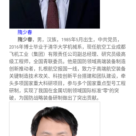
隋少春
隋少春
，男，汉族，
年
月出生，中共党员，
1985
5
年博士毕业于清华大学机械系，现任航空工业成都
2016
飞机工业（集团）有限责任公司副总经理、研究员级高
级工程师，全国青联委员。他是国防领域高端装备制造
创新推动者，扎根航空报国一线，致力于高端航空装备
关键制造技术攻关、科技创新平台搭建和团队建设，牵
头多项国家重大科研项目，参与多个国家重点型号工程
研制，实现了我国在金属切削领域国际标准
零
的突
“
”
破，为国防战略装备研制做出了突出贡献。