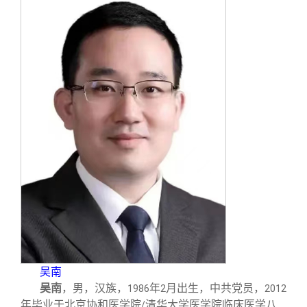
校友文苑
三创大赛
会长致辞
校友讲坛
实用信息
总会章程
校友视界
理事会名单
制度法规
联系我们
吴南
吴南
，男，汉族，
年
月出生，中共党员，
1986
2
2012
年毕业于北京协和医学院
清华大学医学院临床医学八
/