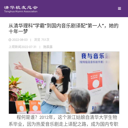
校友联络
回馈母校
地区联络
从清华理科“学霸”到国内音乐剧译配“第一人”，她的
十年一梦
2022-08-03
|
浏览
751
次
媒体平台
年级联络
捐赠项目
上观新闻2022-07-31
|
施晨露
百年清华
院系校友工作
捐赠新闻
《清华校友通讯》
校友服务
专业委员会
捐赠纪事
《水木清华》
清华人物
校友总会
兴趣群体
捐赠方法
我要订阅
清华故事
终身学习
关闭
西南联大校友会
义工计划
新媒体平台
青春风采
信息化服务
总会简介
程何是谁？
年，这个浙江姑娘自清华大学生物
2012
系毕业，因为热爱音乐剧走上译配之路，成为国内专职