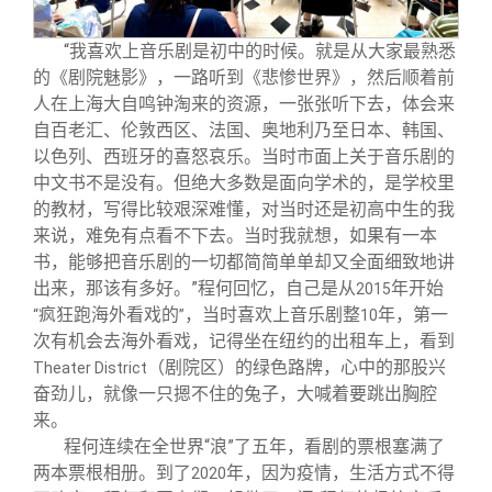
“我喜欢上音乐剧是初中的时候。就是从大家最熟悉
的《剧院魅影》，一路听到《悲惨世界》，然后顺着前
人在上海大自鸣钟淘来的资源，一张张听下去，体会来
自百老汇、伦敦西区、法国、奥地利乃至日本、韩国、
以色列、西班牙的喜怒哀乐。当时市面上关于音乐剧的
中文书不是没有。但绝大多数是面向学术的，是学校里
的教材，写得比较艰深难懂，对当时还是初高中生的我
来说，难免有点看不下去。当时我就想，如果有一本
书，能够把音乐剧的一切都简简单单却又全面细致地讲
出来，那该有多好。”程何回忆，自己是从
年开始
2015
疯狂跑海外看戏的
，当时喜欢上音乐剧整
年，第一
“
”
10
次有机会去海外看戏，记得坐在纽约的出租车上，看到
（剧院区）的绿色路牌，心中的那股兴
Theater District
奋劲儿，就像一只摁不住的兔子，大喊着要跳出胸腔
来。
程何连续在全世界“浪”了五年，看剧的票根塞满了
两本票根相册。到了
年，因为疫情，生活方式不得
2020