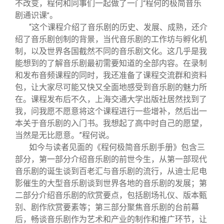
不改变，程何和同事们一起做了一门
程何的极简音乐
“
剧通识课
。
”
“这个课程介绍了音乐剧的历史、发展、成熟，还介
绍了音乐剧创制的背景，当代音乐剧的工作坊与孵化机
制，以及世界各国截然不同的音乐剧文化。这几乎是我
能想到的了解音乐剧最初需要知道的全部内容。在录制
和发布音频课程的同时，我还准备了课程交流群和资料
包，让大家尽可能又快又全面地感受到音乐剧的魅力所
在。课程发布后不久，上海交通大学出版社居然找到了
我，问我愿不愿意将这个课程进行一些增补，然后出一
本关于音乐剧的入门书。我想起了高中时自己的愿望，
当然是无比愿意。”程何说。
如今与读者见面的《程何极简音乐剧手册》包含三
部分，第一部分介绍音乐剧的前世今生，从第一部现代
音乐剧的诞生谈到百老汇与音乐剧的流行，从迪士尼电
影催生的大型音乐剧谈到世界各地的音乐剧的发展；第
二部分介绍音乐剧的欣赏要点，包括剧场礼仪、版本甄
别、剧作欣赏要素等；第三部分聚焦音乐剧的台前幕
后，畅谈音乐剧作为艺术和产业的制作和推广环节，让