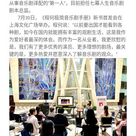
校友文苑
三创大赛
会长致辞
从事音乐剧译配的
第一人
，目前担任七幕人生音乐剧
“
”
剧本总监。
7
月
日，《程何极简音乐剧手册》新书首发会在
30
校友讲坛
实用信息
总会章程
上海文化广场举办。程何说：
以前要出国才能看到各
“
种剧，如今在国内就能拥有丰富的观剧生活，这是我作
校友视界
理事会名单
为爱好者最深的体会。而作为一名从业者，我更欣慰的
是，我们有了更多优秀的演员、更多理想的剧场，最关
键的是，更多热爱并愿意深入了解音乐剧的观众。
”
制度法规
联系我们