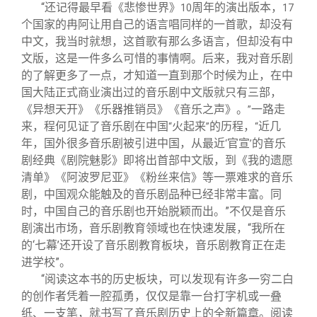
“还记得最早看《悲惨世界》
周年的演出版本，
10
17
个国家的冉阿让用自己的语言唱同样的一首歌，却没有
中文，我当时就想，这首歌有那么多语言，但却没有中
文版，这是一件多么可惜的事情啊。后来，我对音乐剧
的了解更多了一点，才知道一直到那个时候为止，在中
国大陆正式商业演出过的音乐剧中文版就只有三部，
《异想天开》《乐器推销员》《音乐之声》。
一路走
”
来，程何见证了音乐剧在中国
火起来
的历程，
近几
“
”
“
年，国外很多音乐剧被引进中国，从最近
官宣
的音乐
‘
’
剧经典《剧院魅影》即将出首部中文版，到《我的遗愿
清单》《阿波罗尼亚》《粉丝来信》等一票难求的音乐
剧，中国观众能触及的音乐剧品种已经非常丰富。同
时，中国自己的音乐剧也开始脱颖而出。”不仅是音乐
剧演出市场，音乐剧教育领域也在快速发展，“我所在
的‘七幕’还开设了音乐剧教育板块，音乐剧教育正在走
进学校”。
“阅读这本书的历史板块，可以发现有许多一穷二白
的创作者凭着一腔孤勇，仅仅是靠一台打字机或一叠
纸、一支笔，就书写了音乐剧历史上的全新篇章。阅读