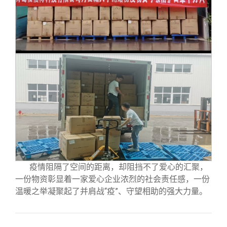
校友文苑
三创大赛
会长致辞
校友讲坛
实用信息
总会章程
校友视界
理事会名单
制度法规
联系我们
疫情阻隔了空间的距离，却阻挡不了爱心的汇聚，
一份物资彰显着一家爱心企业浓烈的社会责任感，一份
温暖之举凝聚起了并肩战“疫”、守望相助的强大力量。