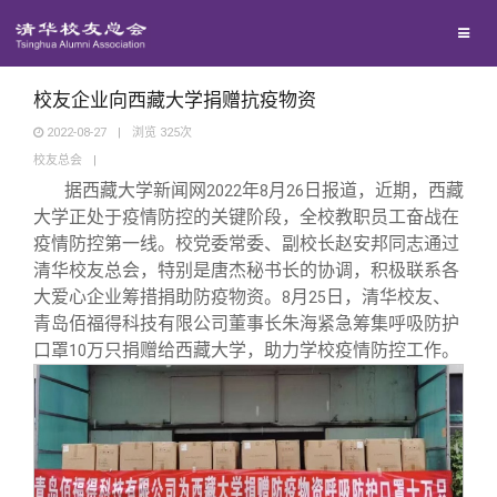
校友联络
回馈母校
地区联络
校友企业向西藏大学捐赠抗疫物资
2022-08-27
|
浏览
325
次
校友总会
|
媒体平台
年级联络
捐赠项目
据西藏大学新闻网
年
月
日报道，近期，西藏
2022
8
26
大学正处于疫情防控的关键阶段，全校教职员工奋战在
百年清华
院系校友工作
捐赠新闻
《清华校友通讯》
疫情防控第一线。校党委常委、副校长赵安邦同志通过
清华校友总会，特别是唐杰秘书长的协调，积极联系各
大爱心企业筹措捐助防疫物资。
月
日，清华校友、
8
25
校友服务
专业委员会
捐赠纪事
《水木清华》
清华人物
青岛佰福得科技有限公司董事长朱海紧急筹集呼吸防护
口罩
万只捐赠给西藏大学，助力学校疫情防控工作。
10
校友总会
兴趣群体
捐赠方法
我要订阅
清华故事
终身学习
关闭
西南联大校友会
义工计划
新媒体平台
青春风采
信息化服务
总会简介