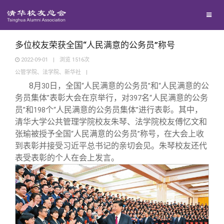
校友联络
回馈母校
地区联络
多位校友荣获全国“人民满意的公务员”称号
2022-09-01
|
浏览
1516
次
公管学院、法学院、新华社
|
媒体平台
年级联络
捐赠项目
8
月
日，全国
人民满意的公务员
和
人民满意的公
30
“
”
“
务员集体
表彰大会在京举行，对
名
人民满意的公务
”
397
“
百年清华
院系校友工作
捐赠新闻
《清华校友通讯》
员
和
个
人民满意的公务员集体
进行表彰。其中，
”
198
“
”
清华大学公共管理学院校友朱琴、法学院校友傅忆文和
张瑜被授予全国
人民满意的公务员
称号，在大会上收
“
”
校友服务
专业委员会
捐赠纪事
《水木清华》
清华人物
到表彰并接受习近平总书记的亲切会见。朱琴校友还代
表受表彰的个人在会上发言。
校友总会
兴趣群体
捐赠方法
我要订阅
清华故事
终身学习
关闭
西南联大校友会
义工计划
新媒体平台
青春风采
信息化服务
总会简介