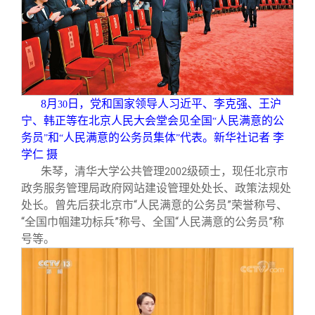
校友文苑
三创大赛
会长致辞
校友讲坛
实用信息
总会章程
校友视界
理事会名单
8
月
日，党和国家领导人习近平、李克强、王沪
30
宁、韩正等在北京人民大会堂会见全国
人民满意的公
“
制度法规
务员
和
人民满意的公务员集体
代表。新华社记者 李
”
“
”
学仁 摄
朱琴，清华大学公共管理
级硕士，现任北京市
2002
联系我们
政务服务管理局政府网站建设管理处处长、政策法规处
处长。曾先后获北京市“人民满意的公务员”荣誉称号、
“全国巾帼建功标兵”称号、全国“人民满意的公务员”称
号等。