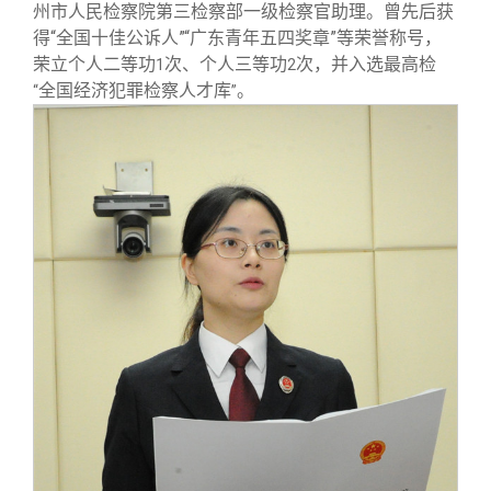
州市人民检察院第三检察部一级检察官助理。曾先后获
得“全国十佳公诉人”“广东青年五四奖章”等荣誉称号，
荣立个人二等功
次、个人三等功
次，并入选最高检
1
2
全国经济犯罪检察人才库
。
“
”