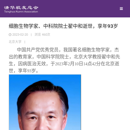
校友联络
回馈母校
地区联络
细胞生物学家、中科院院士翟中和逝世，享年93岁
2023-02-20
|
浏览
460
次
北京大学
|
媒体平台
年级联络
捐赠项目
中国共产党优秀党员，我国著名细胞生物学家，杰
出的教育家，中国科学院院士，北京大学教授翟中和先
百年清华
院系校友工作
捐赠新闻
《清华校友通讯》
生，因病医治无效，于
年
月
日
点
分在北京逝
2023
2
10
14
42
世，享年
岁。
93
校友服务
专业委员会
捐赠纪事
《水木清华》
清华人物
校友总会
兴趣群体
捐赠方法
我要订阅
清华故事
终身学习
关闭
西南联大校友会
义工计划
新媒体平台
青春风采
信息化服务
总会简介