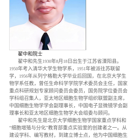
校友文苑
三创大赛
会长致辞
校友讲坛
实用信息
总会章程
校友视界
理事会名单
翟中和院士
制度法规
翟中和先生
年
月
日出生于江苏省溧阳县。
1930
8
18
年考入清华大学生物学系，
年被派往苏联留
1950
1951
学，
年从列宁格勒大学毕业后回国，在北京大学生
1956
联系我们
物学系任教，曾任生命科学学院学术委员会主任，国家
重点科研规划专家顾问委员会委员，国务院学位委员会
学科组召集人，亚太地区细胞生物学组织联盟副主席，
中国细胞生物学学会副理事长，中国电子显微镜学会副
理事长和亚太地区细胞生物学大会组委与顾问。
翟中和先生是北京大学细胞生物学国家重点学科和
“细胞增殖与分化”教育部重点实验室的创建者之一。从
建设学科、编写教材，到建立博士点，他为中国细胞生