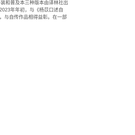
平装和普及本三种版本由译林社出
2023
年年初，与《杨苡口述自
，与自传作品相得益彰。在一部