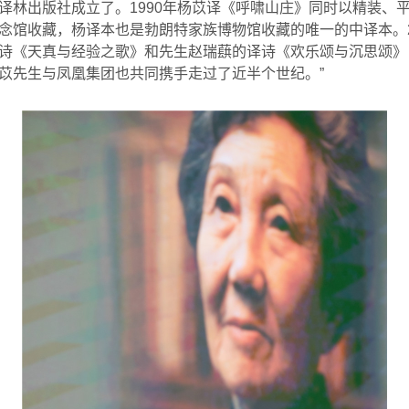
译林出版社成立了。
1990
年杨苡译《呼啸山庄》同时以精装、
念馆收藏，杨译本也是勃朗特家族博物馆收藏的唯一的中译本。
诗《天真与经验之歌》和先生赵瑞蕻的译诗《欢乐颂与沉思颂》
苡先生与凤凰集团也共同携手走过了近半个世纪。”