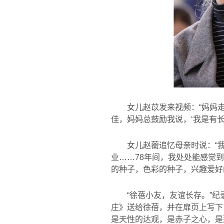
女儿赵苡发来视频：“妈妈
佳，妈妈总鼓励我说，‘我是有
女儿赵蘅追忆母亲时说：“
业……
78
年间，我处处能感觉到
的种子，色彩的种子，兴趣爱好
“徐蓓小友，友谊长存。”
庄》送给徐蓓，并在扉页上写下
是天性的达观，是赤子之心，是