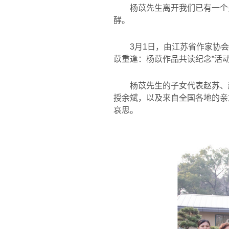
杨苡先生离开我们已有一个
酵。
3
月
1
日，由江苏省作家协会
苡重逢：杨苡作品共读纪念
”
活
杨苡先生的子女代表赵苏、
授余斌，以及来自全国各地的亲
哀思。