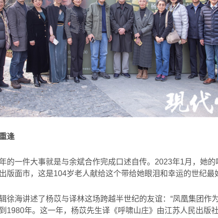
重逢
年的一件大事就是与余斌合作完成口述自传。
2023
年
1
月，她的
出版面市，这是
104
岁老人献给这个带给她眼泪和幸运的世纪最
辑徐海讲述了杨苡与译林这场跨越半世纪的友谊：“凤凰集团作
到
1980
年。这一年，杨苡先生译《呼啸山庄》由江苏人民出版