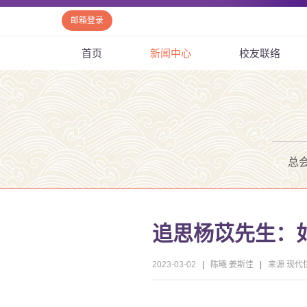
邮箱登录
首页
新闻中心
校友联络
总
追思杨苡先生：
2023-03-02
|
陈曦 姜斯佳
|
来源 现代快