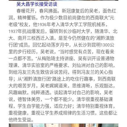
校友文苑
三创大赛
会长致辞
吴大昌学长接受访谈
春暖花开，春风拂面。新冠康复后的吴老，面色红
润，精神矍铄。作为极少数目前尚健在的西南联大“元
校友讲坛
实用信息
总会章程
老级”校友，他
年考入清华大学工学院机械系，
1936
年抗战爆发后，辗转到长沙临时大学，随清华、北
1937
校友视界
理事会名单
大、南开三校西迁入滇，是至今仍然健在的
湘黔滇旅
“
行团
成员。回忆起动荡岁月中，从长沙到昆明
公
”
1300
里的步行经历，吴老说，
当时感觉有点苦，现在看来
“
制度法规
一点都不苦。
从梅贻琦主持讲座、吴有训开设普通物
”
理课、清华实验室的严格要求、刘仙洲对自己的影响，
联系我们
到给冯友兰先生致信诉说苦闷，得到冯友兰的关心指
导；从
湘黔滇旅行团
路途上的吃住行趣事，到西南联
“
”
大的艰苦岁月，吴老娓娓道来，思维清晰，乐观豁达，
风趣幽默，纯粹通透。谈起清华对自己的影响，吴老
说，德智体美劳，一个都不能少。清华很重视基础课
程，学生自学能力强，适应力好；清华特别重视体育，
重视健康，重视让学生养成规律的生活习惯，这些都让
他终生受益。