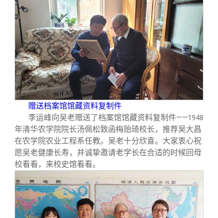
赠送档案馆馆藏资料复制件
李运峰向吴老赠送了档案馆馆藏资料复制件——
1948
年清华农学院院长汤佩松致函梅贻琦校长，推荐吴大昌
在农学院农业工程系任教。吴老十分欣喜。大家衷心祝
愿吴老健康长寿，并诚挚邀请老学长在合适的时候回母
校看看，来校史馆看看。