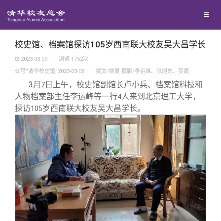
校友联络
回馈母校
地区联络
校史馆、档案馆探访105岁西南联大校友吴大昌学长
2023-03-09
|
浏览
1752
次
公号“清华校史馆”2023-03-08
|
撰文/柳夏 摄影/李运峰、张旭东、吴霜
媒体平台
年级联络
捐赠项目
3
月
日上午，校史馆副馆长卢小兵、档案馆科技和
7
人物档案部主任李运峰等一行
人来到北京理工大学，
4
百年清华
院系校友工作
捐赠新闻
《清华校友通讯》
探访
岁西南联大校友吴大昌学长。
105
校友服务
专业委员会
捐赠纪事
《水木清华》
清华人物
校友总会
兴趣群体
捐赠方法
我要订阅
清华故事
终身学习
关闭
西南联大校友会
义工计划
新媒体平台
青春风采
信息化服务
总会简介