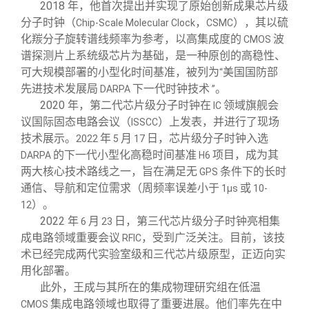
2018
年，他首次提出并实现了原始创新成果芯片级
分子时钟（
，
），其以硫
Chip-Scale Molecular Clock
CSMC
化羰分子旋转谱线频率为参考，以高集成度的
波
CMOS
谱探测片上系统级芯片为基础，是一种原创的高稳性、
可大规模部署的小型化时间基准，被列为
美国国防部
“
先进技术发展局
下一代时钟技术
。
DARPA
”
2020
年，第二代芯片级分子时钟在
领域旗舰会
IC
议国际固态电路会议（
）上发表，并进行了现场
ISSCC
技术展示。
年
月
日，芯片级分子时钟入选
2022
5
17
的下一代小型化高稳时间基准
项目，成为其
DARPA
H6
两大核心技术路线之一，旨在满足无
条件下的长时
GPS
通信、导航和定位需求（周频率误差小于
或
1μs
10-
）。
12
2022
年
月
日，第三代芯片级分子时钟亮相集
6
23
成电路领域重要会议
，受到广泛关注。目前，该技
RFIC
术已经完成两代实验室级和三代芯片级原型，正迈向实
用化部署。
此外，王成与其所在的集成物理研究组在低温
集成电路领域也取得了重要进展。他们率先在中
CMOS