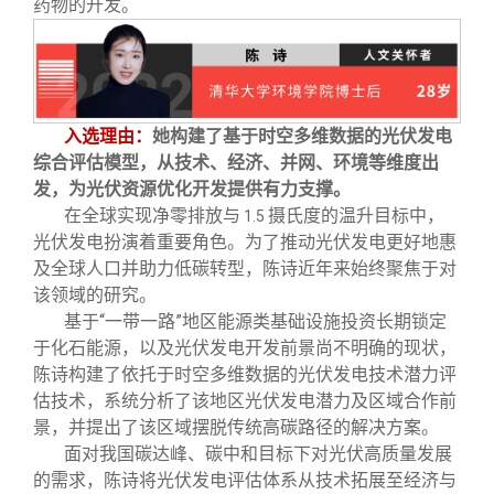
药物的开发。
入选理由：
她构建了基于时空多维数据的光伏发电
综合评估模型，从技术、经济、并网、环境等维度出
发，为光伏资源优化开发提供有力支撑。
在全球实现净零排放与
摄氏度的温升目标中，
1.5
光伏发电扮演着重要角色。为了推动光伏发电更好地惠
及全球人口并助力低碳转型，陈诗近年来始终聚焦于对
该领域的研究。
基于“一带一路”地区能源类基础设施投资长期锁定
于化石能源，以及光伏发电开发前景尚不明确的现状，
陈诗构建了依托于时空多维数据的光伏发电技术潜力评
估技术，系统分析了该地区光伏发电潜力及区域合作前
景，并提出了该区域摆脱传统高碳路径的解决方案。
面对我国碳达峰、碳中和目标下对光伏高质量发展
的需求，陈诗将光伏发电评估体系从技术拓展至经济与