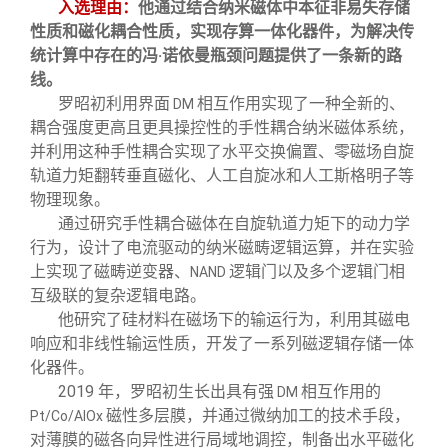
入选理由：
他通过结合纳米磁体中本征非易失存储
性质和磁化耦合性质，实现存算一体化器件，为解决传
统计算中存在的冯·诺依曼瓶颈问题提供了一条新的路
线。
罗昭初利用界面
相互作用实现了一种全新的、
DM
耦合强度更高且更具操控性的手性耦合纳米磁体系统，
并利用这种手性耦合实现了水平交换偏置、零磁场自旋
轨道力矩翻转垂直磁化、人工自旋冰和人工斯格明子等
物理现象。
通过研究手性耦合磁体在自旋轨道力矩下的动力学
行为，设计了电流驱动的纳米磁畴逻辑运算，并在实验
上实现了磁畴逆变器、
逻辑门以及多个逻辑门相
NAND
互级联的复杂逻辑电路。
他研究了硅材料在磁场下的输运行为，利用其磁电
响应和非线性输运性质，开发了一系列磁逻辑存储一体
化器件。
2019
年，罗昭初生长出具有强
相互作用的
DM
磁性多层膜，并通过微纳加工的技术手段，
Pt/Co/AlOx
对薄膜的磁各向异性进行局域地调控，制备出水平磁化