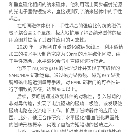
和垂直磁化相间的纳米磁体。他利用瑞士同步辐射光源
的光电子显微镜技术，直接观测到了纳米磁体中的手性
耦合。
在相同磁体体积下，手性耦合的强度比传统的磁偶
极子耦合高
个量级，极大地扩展了耦合纳米磁体的应
2
用范围并提高了其器件应用的可靠性。
2020
年，罗昭初在垂直磁化磁纳米线上，利用微纳
加工的技术手段制备宽度为
的水平磁化区域，由
50nm
于手性耦合，水平磁化会与垂直磁化进行耦合。
他基于
的原理设计并实现了可编程的
majority gate
逻辑运算。通过磁力显微镜、磁光
显微
NAND/NOR
Kerr
镜和磁电输运测量等手段，对
逻辑门的可靠性进
NAND
行了细致的表征，达到
以上。
95%
后续，罗昭初通过改变器件的对称性，引入磁畴的
非对异传输，实现了电流驱动的磁畴二极管。该发现使
磁畴电路在交流电下工作，扩展了磁畴器件的应用范
围。此外，他还合作研究了水平磁化
垂直磁化界面处
/
的磁畴形核概率，实现了自旋力矩驱动的磁畴注入。
此外，罗昭初还利用硅特殊的磁电响应和非线性输