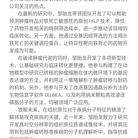
公司关注的热点。
在最新的研究中，邹贻龙带领团队开发了可以帮助
预测肿瘤样品对铁死亡敏感性的原创
技术，降低
PALP
了药物开发相关的病例筛选成本，进一步推动该领域的
临床转化。另一方面，他通过全基因组筛选的方法揭示
铁死亡的关键调控蛋白，让特异性靶向铁死亡的药物开
发成为可能。
在破译肿瘤代谢的同时，邹贻龙开发了多项新型技
术，让基础研究与临床转化更便捷。他参与构建了在动
物模型中研究已转移的肿瘤细胞在体内微环境下的基因
表达谱的方法，并利用这一策略解析了肿瘤转移与耐药
的机制。另外，他参与开发了改进基因通路分析方法的
生物信息学软件
，以及利用纳米颗粒高效递送
GELiNEA
磷脂分子的方法，均被领域广泛应用。
放眼未来，在组织原位对于疾病分子特征的精准了
解将是攻克疾病的关键。近一年来，邹贻龙致力于研究
开发高时空分辨率的组织原位质谱成像技术，并将其应
用到包括肿瘤转移等疾病的分子机理解析中，指导抗癌