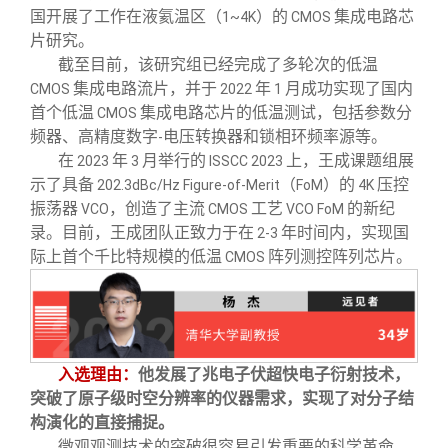
国开展了工作在液氦温区（
）的
集成电路芯
1~4K
CMOS
片研究。
截至目前，该研究组已经完成了多轮次的低温
集成电路流片，并于
年
月成功实现了国内
CMOS
2022
1
首个低温
集成电路芯片的低温测试，包括参数分
CMOS
频器、高精度数字
电压转换器和锁相环频率源等。
-
在
年
月举行的
上，王成课题组展
2023
3
ISSCC 2023
示了具备
（
）的
压控
202.3dBc/Hz Figure-of-Merit
FoM
4K
振荡器
，创造了主流
工艺
的新纪
VCO
CMOS
VCO FoM
录。目前，王成团队正致力于在
年时间内，实现国
2-3
际上首个千比特规模的低温
阵列测控阵列芯片。
CMOS
入选理由：
他发展了兆电子伏超快电子衍射技术，
突破了原子级时空分辨率的仪器需求，实现了对分子结
构演化的直接捕捉。
微观观测技术的突破很容易引发重要的科学革命。