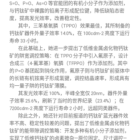
、
、
等官能团的有机小分子作为添加剂，
S=O
P=O
As=O
与钙钛矿中裸露的铅离子形成配位键，降低缺陷态密
度，提高发光效率，改善稳定性。
其中，三苯基氧膦（
）效果最佳，其所制备的
TPPO
钙钛矿器件外量子效率
，在
亮度下运行
14.0%
100cdm-2
寿命
小时。
33
在此基础上，她进一步提出了低维金属卤化物钙钛
矿的阱宽调控策略：在
分子中引入氟原子，设计
TPPO
合成三（
氟苯基）氧膦（
）作为添加剂。其中
4-
TFPPO
的
基团起到钝化作用，氟原子则与钙钛矿前驱体中
P=O
的长链有机铵离子形成氢键，调控结晶速率，形成具有
均一量子阱的钙钛矿薄膜。
其发光效率近
，半峰全宽仅
，器件外量
100%
20nm
子效率
，刷新了当时的世界纪录（
）；在
25.6%
23.4%
亮度下运行寿命
小时，远超同类器件。
7200cdm-2
2
除此之外，她还针对目前报道的钙钛矿蓝光器件效
率不高、稳定性较差的问题，提出了低维金属卤化物钙
钛矿的能带隙调控策略：开发多种有机小分子添加剂，
实现了低维钙钛矿的卤素掺杂—原位固定、尺寸调控—