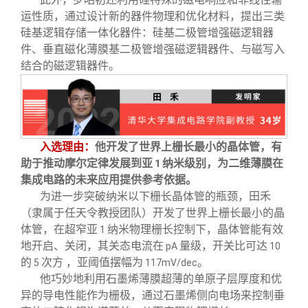
运性质，通过设计新的器件物理和优化材料，提出三类
硅基逻辑存储一体化器件：硅基二极管增强磁逻辑器
件、垂直磁化薄膜基二极管增强磁逻辑器件、与磁写入
结合的磁逻辑器件。
入选理由：
他开发了世界上栅长最小的晶体管，有
助于推动摩尔定律发展到亚
纳米级别，为二维薄膜在
1
集成电路的未来应用提供参考依据。
为进一步突破纳米以下栅长晶体管的瓶颈，田禾
（隶属于任天令教授团队）开发了世界上栅长最小的晶
体管，在超窄亚
纳米物理栅长控制下，晶体管能有效
1
地开启、关闭，其关态电流在
量级，开关比可达
pA
10
的
次方 ，亚阈值摆幅为
。
5
117mV/dec
他巧妙地利用石墨烯薄膜超薄的单原子层厚度和优
异的导电性能作为栅极，通过石墨烯侧向电场来控制垂