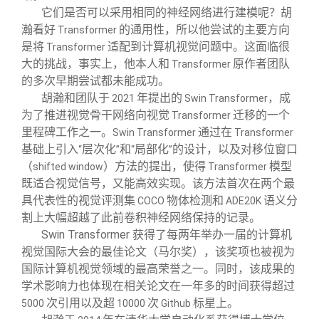
它们是否可以采用相同的神经网络进行建模呢？胡
瀚看好
的通用性，所以他尝试的主要方向
Transformer
是将
适配到计算机视觉问题中。这面临很
Transformer
大的挑战，事实上，他本人和
原作者团队
Transformer
的多次早期尝试都未能成功。
胡瀚和团队于
年提出的
，成
2021
Swin Transformer
为了推进视觉骨干网络向视觉
迁移的一个
Transformer
里程碑工作之一。
通过在
Swin Transformer
Transformer
基础上引入
层次化
和
局部化
的设计，以及对移位窗口
“
”
“
”
（
）方法的提出，使得
模型
shifted window
Transformer
既适合视觉信号，又能高效实现。该方法首次在两个最
具代表性的视觉评测集
物体检测和
语义分
COCO
ADE20K
割上大幅超越了此前卷积神经网络保持的记录。
Swin Transformer
获得了每两年举办一届的计算机
视觉国际大会的最佳论文（马尔奖），该奖项也被视为
国际计算机视觉领域的最高荣誉之一。同时，该成果的
学术影响力也体现在相关论文在一年多的时间获得超过
次引用以及超
次
标星上。
5000
10000
Github