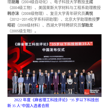
校友文苑
三创大赛
会长致辞
理
胡瀚
（
级自动化）、电子科技大学教授
王成
2004
（
级工物）、美国莱斯大学材料与工程系助理教授
2004
韩亦沫
（
级物理）、复旦大学青年研究员
高悦
2008
校友讲坛
实用信息
总会章程
（
—
化学系科研助理）、北京大学助理教授
罗
2012
2014
昭初
（
级材料）、西湖大学特聘研究员
邹贻龙
2008
（
级生物）。
校友视界
理事会名单
2005
制度法规
联系我们
2022
年度《麻省理工科技评论》
岁以下科技创
“35
新
人
中国入选者合照
35
”