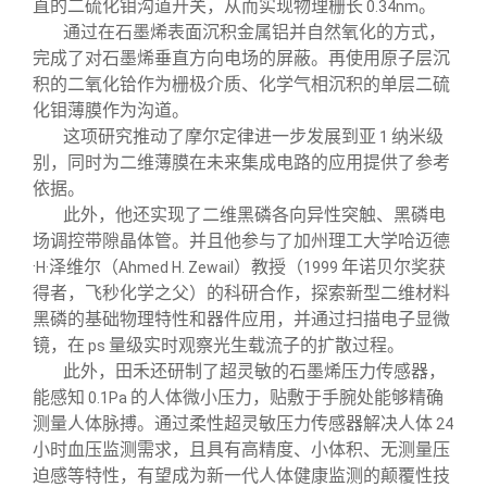
直的二硫化钼沟道开关，从而实现物理栅长
。
0.34nm
通过在石墨烯表面沉积金属铝并自然氧化的方式，
完成了对石墨烯垂直方向电场的屏蔽。再使用原子层沉
积的二氧化铪作为栅极介质、化学气相沉积的单层二硫
化钼薄膜作为沟道。
这项研究推动了摩尔定律进一步发展到亚
纳米级
1
别，同时为二维薄膜在未来集成电路的应用提供了参考
依据。
此外，他还实现了二维黑磷各向异性突触、黑磷电
场调控带隙晶体管。并且他参与了加州理工大学哈迈德
·
泽维尔（
）教授（
年诺贝尔奖获
H·
Ahmed H. Zewail
1999
得者，飞秒化学之父）的科研合作，探索新型二维材料
黑磷的基础物理特性和器件应用，并通过扫描电子显微
镜，在
量级实时观察光生载流子的扩散过程。
ps
此外，田禾还研制了超灵敏的石墨烯压力传感器，
能感知
的人体微小压力，贴敷于手腕处能够精确
0.1Pa
测量人体脉搏。通过柔性超灵敏压力传感器解决人体
24
小时血压监测需求，且具有高精度、小体积、无测量压
迫感等特性，有望成为新一代人体健康监测的颠覆性技