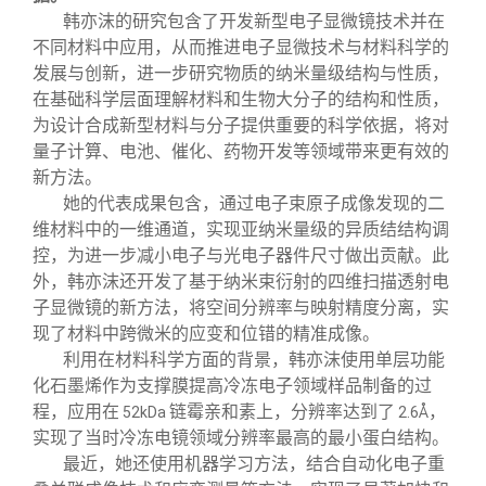
韩亦沫的研究包含了开发新型电子显微镜技术并在
不同材料中应用，从而推进电子显微技术与材料科学的
发展与创新，进一步研究物质的纳米量级结构与性质，
在基础科学层面理解材料和生物大分子的结构和性质，
为设计合成新型材料与分子提供重要的科学依据，将对
量子计算、电池、催化、药物开发等领域带来更有效的
新方法。
她的代表成果包含，通过电子束原子成像发现的二
维材料中的一维通道，实现亚纳米量级的异质结结构调
控，为进一步减小电子与光电子器件尺寸做出贡献。此
外，韩亦沫还开发了基于纳米束衍射的四维扫描透射电
子显微镜的新方法，将空间分辨率与映射精度分离，实
现了材料中跨微米的应变和位错的精准成像。
利用在材料科学方面的背景，韩亦沫使用单层功能
化石墨烯作为支撑膜提高冷冻电子领域样品制备的过
程，应用在
链霉亲和素上，分辨率达到了
，
52kDa
2.6Å
实现了当时冷冻电镜领域分辨率最高的最小蛋白结构。
最近，她还使用机器学习方法，结合自动化电子重