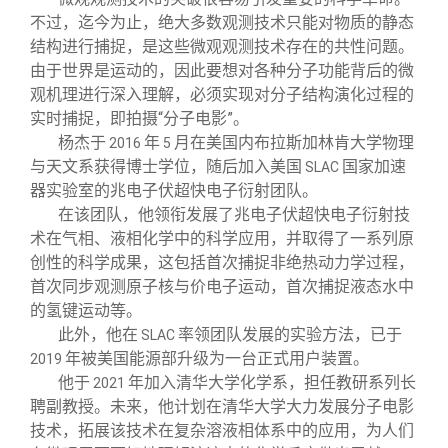
不过，迄今为止，绝大多数观测技术只能对物质的静态
结构进行捕捉，是这些微观观测技术存在的共性问题。
由于世界是运动的，因此要想对各种分子功能背后的微
观机理进行深入理解，必须实现对分子结构演化过程的
实时捕捉，即拍摄“分子电影”。
杨杰于
年
月在美国内布拉斯加林肯大学物理
2016
5
与天文系获得博士学位，随后加入美国
国家加速
SLAC
器实验室的兆电子伏超快电子衍射团队。
在该团队，他领衔发展了兆电子伏超快电子衍射技
术在气相、液相化学中的科学应用，并取得了一系列原
创性的科学成果，这包括首次捕捉非绝热动力学过程，
首次同步观测原子核与价电子运动，首次捕捉液态水中
的氢键运动等。
此外，他在
率领团队发展的实验方法，已于
SLAC
年被美国能源部升级为一台正式用户装置。
2019
他于
年加入清华大学化学系，担任教研系列长
2021
聘副教授。未来，他计划在清华大学大力发展分子电影
技术，拓展该技术在复杂溶液相体系中的应用，为人们