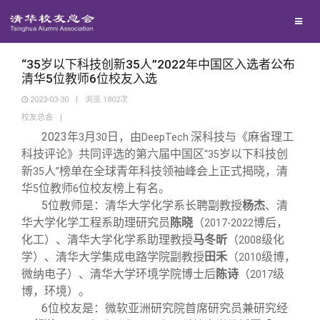
校友联络
回馈母校
地区联络
“35岁以下科技创新35人”2022年中国区入选者公布
清华5位教师6位校友入选
2023-03-30
|
浏览
1802
次
媒体平台
年级联络
捐赠项目
校友总会
|
2023
年
月
日，由
深科技与《麻省理工
3
30
DeepTech
百年清华
院系校友工作
捐赠新闻
《清华校友通讯》
科技评论》共同评选的第六届中国区
岁以下科技创
“35
新
人
榜单在全球青年科技领袖峰会上正式揭晓，清
35
”
华
位教师
位校友榜上有名。
5
6
校友服务
专业委员会
捐赠纪事
《水木清华》
清华人物
5
位教师是：清华大学化学系长聘副教授
杨杰
、清
华大学化学工程系助理研究员
陈晓
（
博后，
2017-2022
校友总会
兴趣群体
捐赠方法
我要订阅
清华故事
终身学习
化工）、清华大学化学系助理教授
马冬昕
（
级化
2008
学）、清华大学集成电路学院副教授
田禾
（
级博，
2010
微纳电子）、清华大学环境学院博士后
陈诗
（
级
2017
关闭
西南联大校友会
义工计划
新媒体平台
青春风采
信息化服务
总会简介
博，环境）。
6
位校友是：微软亚洲研究院首席研究员兼研究经