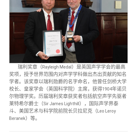
校友文苑
三创大赛
会长致辞
校友讲坛
实用信息
总会章程
校友视界
理事会名单
制度法规
瑞利奖章（
）是英国声学学会的最高
Rayleigh Medal
奖项，授予世界范围内对声学学科做出杰出贡献的知名
联系我们
学者。该奖章以瑞利勋爵的名字命名，他曾任剑桥大学
校长、皇家学会（英国科学院）主席，获得
年诺贝
1904
尔物理学奖。历届瑞利奖章获奖者包括航空声学先驱者
莱特希尔爵士（
），国际声学界泰
Sir James Lighthill
斗、美国艺术与科学院前院长贝拉尼克（
Leo Leroy
）等。
Beranek