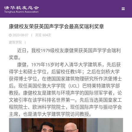
校友联络
回馈母校
地区联络
康健校友荣获英国声学学会最高奖瑞利奖章
2023-08-07
|
浏览
604
次
建筑学院
|
媒体平台
年级联络
捐赠项目
近日，我校
级校友康健荣获英国声学学会瑞利
1979
奖章。
百年清华
院系校友工作
捐赠新闻
《清华校友通讯》
康健，
年
岁时考入清华大学建筑系，先后获
1979
15
得学士和硕士学位，后留校任教
年；之后在剑桥大学
5
获得博士学位，在德国国家建筑物理研究所作洪堡博士
校友服务
专业委员会
捐赠纪事
《水木清华》
清华人物
后。现任英国伦敦大学学院（
）巴特莱特建筑学部
UCL
教授。康健校友是建筑与环境声学的国际领军学者，论
校友总会
兴趣群体
捐赠方法
我要订阅
清华故事
终身学习
文被引率在该学科排名世界第一。先后当选英国皇家工
程院院士、欧洲科学院院士，现任国际声学与振动学会
主席，也是清华大学建筑学院访问教授。
关闭
西南联大校友会
义工计划
新媒体平台
青春风采
信息化服务
总会简介