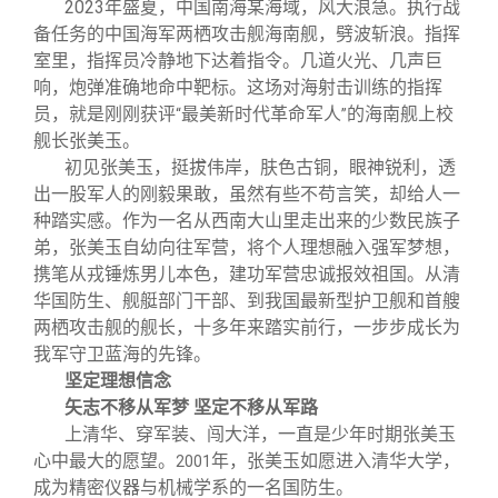
校友文苑
三创大赛
会长致辞
2023
年盛夏，中国南海某海域，风大浪急。执行战
备任务的中国海军两栖攻击舰海南舰，劈波斩浪。指挥
室里，指挥员冷静地下达着指令。几道火光、几声巨
校友讲坛
实用信息
总会章程
响，炮弹准确地命中靶标。这场对海射击训练的指挥
员，就是刚刚获评
最美新时代革命军人
的海南舰上校
“
”
舰长张美玉。
校友视界
理事会名单
初见张美玉，挺拔伟岸，肤色古铜，眼神锐利，透
出一股军人的刚毅果敢，虽然有些不苟言笑，却给人一
制度法规
种踏实感。作为一名从西南大山里走出来的少数民族子
弟，张美玉自幼向往军营，将个人理想融入强军梦想，
携笔从戎锤炼男儿本色，建功军营忠诚报效祖国。从清
联系我们
华国防生、舰艇部门干部、到我国最新型护卫舰和首艘
两栖攻击舰的舰长，十多年来踏实前行，一步步成长为
我军守卫蓝海的先锋。
坚定理想信念
矢志不移从军梦 坚定不移从军路
上清华、穿军装、闯大洋，一直是少年时期张美玉
心中最大的愿望。
年，张美玉如愿进入清华大学，
2001
成为精密仪器与机械学系的一名国防生。