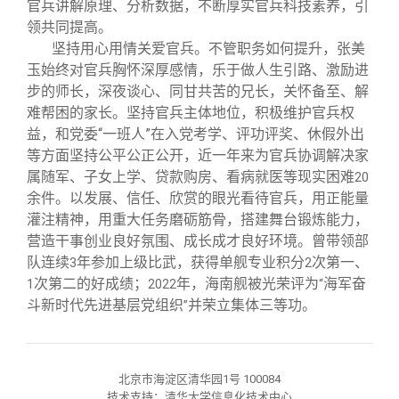
官兵讲解原理、分析数据，不断厚实官兵科技素养，引
领共同提高。
坚持用心用情关爱官兵。不管职务如何提升，张美
玉始终对官兵胸怀深厚感情，乐于做人生引路、激励进
步的师长，深夜谈心、同甘共苦的兄长，关怀备至、解
难帮困的家长。坚持官兵主体地位，积极维护官兵权
益，和党委“一班人”在入党考学、评功评奖、休假外出
等方面坚持公平公正公开，近一年来为官兵协调解决家
属随军、子女上学、贷款购房、看病就医等现实困难
20
余件。以发展、信任、欣赏的眼光看待官兵，用正能量
灌注精神，用重大任务磨砺筋骨，搭建舞台锻炼能力，
营造干事创业良好氛围、成长成才良好环境。曾带领部
队连续
年参加上级比武，获得单舰专业积分
次第一、
3
2
次第二的好成绩；
年，海南舰被光荣评为
海军奋
1
2022
“
斗新时代先进基层党组织
并荣立集体三等功。
”
北京市海淀区清华园1号 100084
技术支持：清华大学信息化技术中心