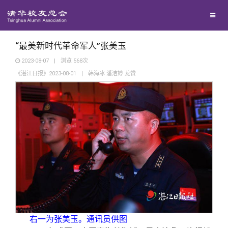
校友联络
回馈母校
地区联络
“最美新时代革命军人”张美玉
2023-08-07
|
浏览
568
次
《湛江日报》2023-08-01
|
韩海冰 潘洁婷 龙赞
媒体平台
年级联络
捐赠项目
百年清华
院系校友工作
捐赠新闻
《清华校友通讯》
校友服务
专业委员会
捐赠纪事
《水木清华》
清华人物
校友总会
兴趣群体
捐赠方法
我要订阅
清华故事
终身学习
关闭
西南联大校友会
义工计划
新媒体平台
青春风采
信息化服务
总会简介
右一为张美玉。通讯员供图