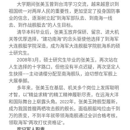
大学期间张美玉曾到台湾学习交流，越来越意识到
祖国统一对两岸人民的重要性，更加坚定了投身国防事
业的信念，逐渐树立起“到海军部队去、到南海一线
去、到作战舰艇去”的人生目标。
清华本科毕业后，张美玉放弃保研、留京、进大机
关等优厚选择，“建功南海”的念头驱使他选择了到海军
大连舰艇学院深造，成为海军大连舰艇学院航海系的硕
士研究生。
2008
年
月，硕士研究生毕业的张美玉，再次站在
3
人生选择的十字路口，但他没有半点迟疑，再次坚定人
生抉择
主动请缨分配至南海舰队，迫切想在军舰上
——
大展拳脚。
多年来，张美玉在基层、机关多个岗位上发挥聪明
才智，以“精益求精”的精工精神履职尽责，在远海大洋
和国际舞台上崭露头角。
年，张美玉跨舰型履新，
2022
成为我国首艘两栖攻击舰的舰长。面临舰艇吨位由千到
万的质变，不到半年就带领海南舰通过全训合格考核，
领取海军
两攻打仗资格证
。
“
”
牢记军人职责