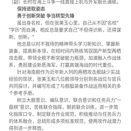
（副）长时在海上斗争一线直接上机与外军舰长通联。
保持进取姿态
勇于创新突破 争当转型先锋
虽出身名校，但在张美玉心里，自己从不因“名校”
“学历”而自满，相反总是要求自己“不但得识新，还得谋
新、创新。”
他总是以时不我待的精神带头学习新知识、掌握新
装备、提高新本领，在短时间内熟练驾驭国产新型两栖
攻击舰，带领全舰不断突破能力瓶颈，加速融入作战体
系，勇担建设新质海军、打赢高端海战的时代重任。
针对海南舰作为近年新入列的两栖攻击舰缺少实战
经验的现状，张美玉和几位舰领导分别到各战位与官兵
共同探讨，并编写形成了与舰艇装备作战运用相关的多
个参考手册。
树立大舰意识、编队意识、联合意识和任务兵力“一
盘棋”意识，苦练联合指挥，狠抓联合训练，进一步简
化指挥口令、制定联合作业规范，积极推动与任务兵力
的体系融合，总结形成多项标准规范，使两攻作战潜力
得到进一步释放。