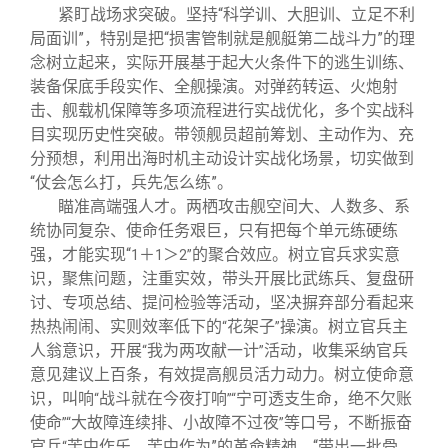
紧盯战场求突破。坚持“科学训、大胆训、立足不利
局面训”，特别是把“损害管制就是舰艇第二战斗力”的理
念树立起来，实际开展基于起大火条件下的逃生训练、
装备保底手段实作、全舰操演。对弹药转运、火炮射
击、舰载机保障等多项流程进行实战优化，多个实战科
目实现历史性突破。带领舰员超前筹划、主动作为、充
分预想，利用出海时机主动设计实战化场景，切实做到
“仗会怎么打，兵先怎么练”。
瞄准高端强人才。两栖攻击舰空间大、人数多、系
统协同复杂、使命任务艰巨，只有把每个单元练硬练
强，才能实现“
＋
＞
的聚合效应。树立官兵求实意
1
1
2”
识，聚焦问题，注重实效，带头开展比武练兵、复盘研
讨、专项总结、提问检验等活动，坚决摒弃部分看起来
热热闹闹、实则效率低下的
花架子
操演。树立官兵主
“
”
人翁意识，开展
我为两攻献一计
活动，收集采纳官兵
“
”
意见建议上百条，有效提高舰员活力动力。树立使命意
识，叫响
战斗就在今夜打响
宁可透支生命，绝不欠账
“
”“
使命
大故障连续排、小故障不过夜
等口号，不断振奋
”“
”
官兵
苦中作乐、苦中作为”的革命精神，“带出一批骨
“