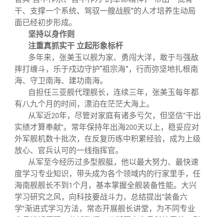
干、支撑一个系统、驾驭一艘战舰”的人才培养生动局
面已经初步形成。
坚持以身作则
注重真抓实干 立起形象标杆
多年来，张美玉以舰为家、勇闯大洋，敢于与强敌
摔打缠斗，乐于戍边守护“祖宗海”，行而弥坚地扎根南
海、守卫南海、建功南海。
自担任三亚舰代理舰长，连续三年，张美玉每年都
有八九个月的时间，漂泊在茫茫大海上。
从军近
年，尽管对家庭有诸多亏欠，但坚信
干出
20
“
实绩才算奉献
。常年保持年出海
天以上，稳妥应对
”
200
外军舰机数十批次，在反复历练中积累经验，成为上级
放心、官兵认可的一线指挥官。
从军至今经历过多型舰艇，他以最大努力、最快速
度学习专业知识，带头成为各个领域内的行家里手，任
海南舰舰长不到
个月，基本掌握全舰装备性能。大兴
1
学习研究之风，向科技要战斗力，总结提出
装备六
“
学
渐进式学习方法，常态开展舰长讲堂，为不同专业
”