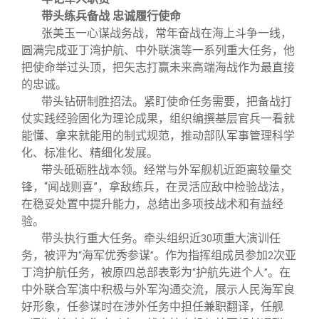
带头练兵备战 忠诚履行使命
张美玉一心谋战务战，常年奋战在海上斗争一线，
圆满完成亚丁湾护航、中外联演等一系列重大任务，他
把使命举过头顶，把矢志打赢未来高端海战作为最直接
的忠诚。
带头钻研制胜招法。紧盯使命任务需要，把备战打
仗实践经验固化为理论成果，组织编撰基层官兵一看就
能懂、拿来就能用的制式规范，推动部队军事管理科学
化、标准化、精细化发展。
带头砥砺胜战本领。经常与外军舰机近距离较量交
锋，“闻战则喜”，拿敌练兵，在灵活应敌中检验战法，
在稳妥处置中提升能力，总结出多项技战术和有益经
验。
带头执行重大任务。牵头组织近
项重大演训任
30
务，被评为
海军优秀参谋
。作为指挥组成员参加
次亚
“
”
2
丁湾护航任务，被原四总部表彰为
护航先进个人
。在
“
”
中外联合军演中积极与外军沟通交流，展示人民海军良
好形象，任参谋时在涉外任务中担任兼职翻译，任舰