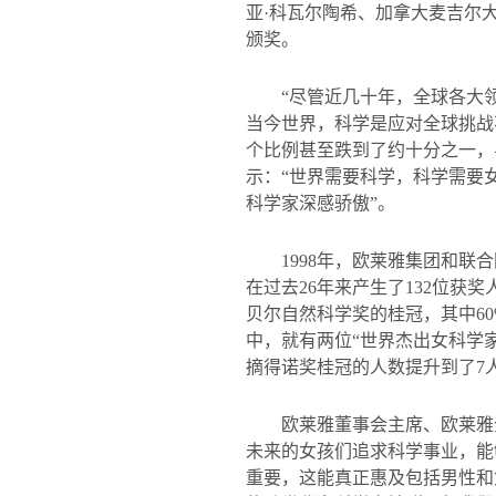
亚·科瓦尔陶希、加拿大麦吉尔
颁奖。
“尽管近几十年，全球各大
当今世界，科学是应对全球挑战
个比例甚至跌到了约十分之一，
示：“世界需要科学，科学需要
科学家深感骄傲
”
。
1998
年，欧莱雅集团和联合
在过去
26
年来产生了
132
位获奖
贝尔自然科学奖的桂冠，其中
6
中，就有两位
“
世界杰出女科学
摘得诺奖桂冠的人数提升到了
7
欧莱雅董事会主席、欧莱雅
未来的女孩们追求科学事业，能
重要，这能真正惠及包括男性和