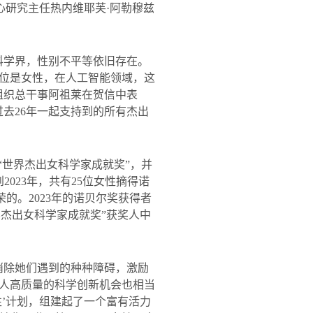
心研究主任热内维耶芙·阿勒穆兹
科学界，性别不平等依旧存在。
位是女性，在人工智能领域，这
组织总干事阿祖莱在贺信中表
过去
26
年一起支持到的所有杰出
“
世界杰出女科学家成就奖
”
，并
到
2023
年，共有
25
位女性摘得诺
荣的。
2023
年的诺贝尔奖获得者
界杰出女科学家成就奖
”
获奖人中
消除她们遇到的种种障碍，激励
人高质量的科学创新机会也相当
’计划，组建起了一个富有活力