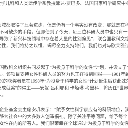
大学儿科和人类遗传学系教授娜达·贾巴多、法国国家科学研究中
领域都取得了显著进步，但是仍有一个事实没有改变：那就是在
不可缺少的手段，但即便到了今天，每三位科研人员中也只有一
导致了新兴科技领域中存在着大量的性别偏见”，联合国教科文
女性，我们将持之以恒、竭尽全力支持她们，我们也对与欧莱雅
国教科文组织共同发起了
“
为投身于科学的女性
”
计划，并设立了
人。该项目支持女性科研人员的努力也正在得到回报
——1901
年
0%
的获奖者是在
1998
年
“
为投身于科学的女性
”
计划诞生后获此殊
家成就奖
”
的得主
——
安妮
·
吕利耶和 卡塔琳
·
考里科，将历任
“
世
人。
企业基金会主席安巩表示：“赋予女性科学家应有的科研地位，
够为社会中的大多数人创造福祉。除了关注平等问题，给予每个
女性在内的所有人。我们很荣幸在全球通过‘为投身于科学的女性