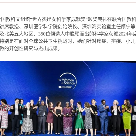
合国教科文组织
“
世界杰出女科学家成就奖
”
颁奖典礼在联合国教
讲席教授、深圳医学科学院创始院长、深圳湾实验室主任颜宁等
及北美五大地区、
350
位候选人中脱颖而出的科学家获颁
2024
年
特别是在面对全球公共卫生挑战时，她们针对癌症、疟疾、小儿
做的开创性研究与杰出成果。