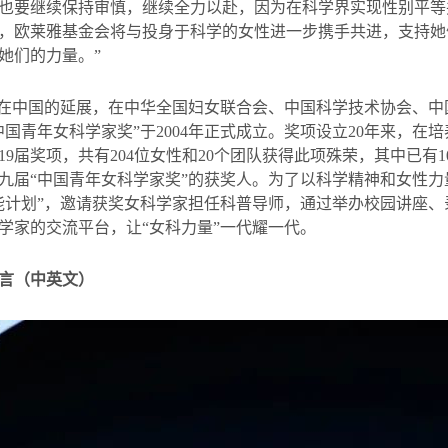
也要继续保持审慎，继续全力以赴，因为在科学界实现性别平等
，欧莱雅基金会将与投身于科学的女性进一步携手共进，支持她
她们的力量。”
”在中国的延展，在中华全国妇女联合会、中国科学技术协会、
中国青年女科学家奖”于
2004
年正式成立。奖项设立
20
年来，在培
19
届奖项，共有
204
位女性和
20
个团队获得此项殊荣，其中已有
1
九届
“
中国青年女科学家奖
”
的获奖人。为了以科学精神和女性力
能计划
”
，邀请获奖女科学家担任科普导师，通过举办校园讲座、
学家的交流平台，让“女科力量”一代耀一代。
言（中英文）