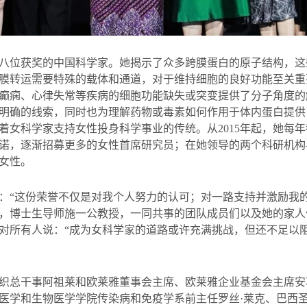
八位获奖的中国科学家。她揭示了众多跨膜蛋白的原子结构，这
膜转运需要特殊的载体和通道，对于维持细胞的良好功能至关重
癫痫、心律失常等疾病的细胞功能缺失或突变提供了分子角度的
明确的线索，同时也为理解药物或毒素如何作用于体内蛋白提供
着女科学家支持女性投身科学事业的传统。从
2015
年起，她每年
诺，逐渐招募更多的女性首席研究员；在她领导的两个科研机构
女性。
：“这份荣誉不仅是对我个人努力的认可；对一路支持并激励我
，博士生导师施一公教授，一同共事的团队成员们以及她的家人
对所有人说：“成为女科学家的道路或许充满挑战，但还不足以
织总干事阿祖莱和欧莱雅董事会主席、欧莱雅企业基金会主席安
医学和生物医学学院传染病和免疫学系前主任罗丝·莱克、巴西