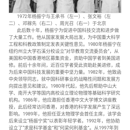
1972年杨振宁与王承书（左一）、张文裕（左
二）、邓稼先（右二）、周光召（右一）于北京
此后数十年，杨振宁为促进中国科技交流和进步做
了大量工作。他从国家发展大局出发，为中国重大科学
工程和科教政策制定发表关键性意见。1980年杨振宁在
纽约州立大学石溪分校设立“对华教育交流委员会”，从
美国和中国香港地区募集资金，资助中国学者到美国进
修。前后十余年间，近百位学者受此资助赴美进修，成
为后来中国科技发展的重要中坚力量。1982年，他致函
中央领导同志，就中国科研事业的战略性问题和发展方
向提出意见和建议。1980年代起，他先后帮助中山大
学、南开大学等国内高校设立理论物理等基础科学研究
机构。1986年，他应邀担任香港中文大学博文讲座教
授，此后经常访问香港，对香港的科学发展产生了深远
影响。1989年，他担任亚太物理学会首任主席，该学会
后来设立“杨振宁奖”以表彰年轻学者。1992年，他协助
设立了“求是科学基金”和“何梁何利基金”。从1997年到