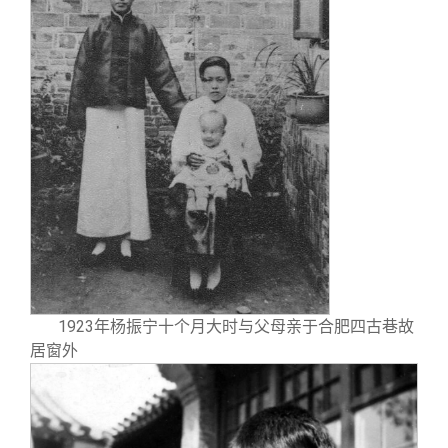
校友文苑
三创大赛
会长致辞
校友讲坛
实用信息
总会章程
校友视界
理事会名单
制度法规
联系我们
1923年杨振宁十个月大时与父母亲于合肥四古巷故
居窗外