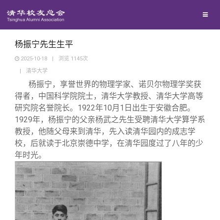
校友联络
回馈母校
地区联络
杨振宁先生生平
2025-10-18
|
浏览
1145
次
|
清华大学
媒体平台
年级联络
捐赠项目
杨振宁，享誉世界的物理学家、诺贝尔物理学奖获
得者，中国科学院院士，清华大学教授、清华大学高等
百年清华
院系校友工作
捐赠新闻
《清华校友通讯》
研究院名誉院长。1922年10月1日出生于安徽合肥。
1929年，杨振宁的父亲杨武之先生受聘清华大学算学系
教授，他随父母来到清华，先入读清华园内的成志学
校友服务
专业委员会
捐赠纪事
《水木清华》
清华人物
校，后就读于北京崇德中学，在清华园度过了八年的少
年时光。
校友总会
兴趣群体
捐赠方法
我要订阅
清华故事
终身学习
关闭
西南联大校友会
义工计划
新媒体平台
青春风采
信息化服务
总会简介