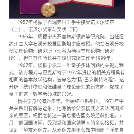
1957年杨振宁自瑞典国王手中接受诺贝尔奖章
（上）、诺贝尔奖章与奖状（下）
1966年，杨振宁离开普林斯顿高等研究院，出任纽
约州立大学石溪分校爱因斯坦讲座教授。他在石溪分校
创立理论物理研究所（现名为杨振宁理论物理研究
所），担任首任所长并在该研究所工作至1999年。
1967年，杨振宁发现一维量子多体问题的关键方程
式，该方程式与巴克斯特于1972年提出的相关方程具有
相同的基本数学结构，被命名为“杨-巴克斯特方程”。这
开辟了统计物理和低维量子理论研究的新方向，促成了
量子群这一数学新领域的兴起。
杨振宁身居海外多年，但始终心系祖国。1971年中
美关系刚有解冻迹象，他写信给父亲杨武之表达回国探
亲的意愿，杨武之将这一消息报告国务院后获批准。7
月，他回国访问，受到党和国家领导人的亲切接见，并
见到了挚友邓稼先。从邓稼先那里获知中国原子弹是自