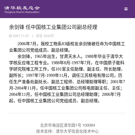
校友联络
回馈母校
地区联络
余剑锋 任中国核工业集团公司副总经理
2007-11-01
|
浏览
2543
次
2006
年
7
月，我校工物系
83
级校友余剑锋被任命为中国核工
媒体平台
年级联络
捐赠项目
业集团公司党组成员、副总经理。
余剑锋，
1965
年出生，甘肃天水人。
1988
年毕业于清华大
百年清华
学核反应堆工程专业。
院系校友工作
捐赠新闻
《清华校友通讯》
1988
年
8
月
-1997
年
7
月，在中国原子能科
学研究院堆工所工作，任
101
室主任助理、副主任、所长助理、
副所长；
1997
年
7
月
-1999
年
11
月，调任江苏核电有限公司，历
校友服务
专业委员会
捐赠纪事
《水木清华》
清华人物
任生产准备处副处长、副总工程师、总经理助理等职；
2001
年
7
月
-2004
年
11
月，任中国核工业集团公司核电部副主任、主任；
2004
年
11
月，任中国核工业集团公司总经理助理；
2006
年
7
月
校友总会
兴趣群体
捐赠方法
我要订阅
清华故事
终身学习
起，任中国核工业集团公司党组成员、副总经理。
关闭
西南联大校友会
义工计划
新媒体平台
青春风采
信息化服务
总会简介
北京市海淀区清华园1号 100084
技术支持：清华大学信息化技术中心