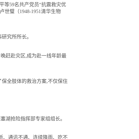
平等
59
名共产党员
“
抗震救灾优
卢世璧（
1948-1951
清华生物
科研究所所长。
日晚
赶赴灾区
,
成为赴一线年龄最
了保全肢体的救治方案
,
不仅保住
堰塞湖抢险指挥部专家组组长。
断、通讯不通、连续降雨、吃不