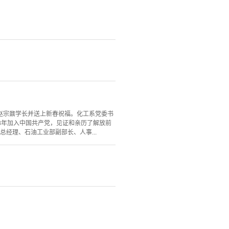
望赵宗鼐学长并送上新春祝福。化工系党委书
48年加入中国共产党，见证和亲历了解放前
经理、石油工业部副部长、人事...