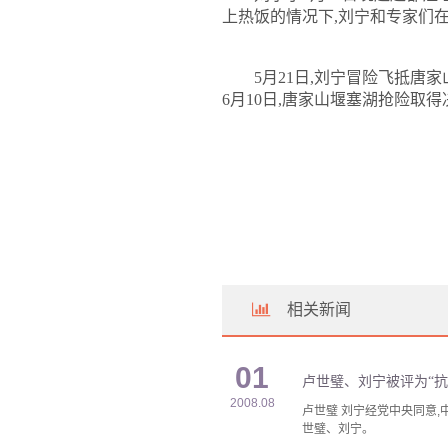
上热饭的情况下
,
刘宁和专家们
5
月
21
日
,
刘宁冒险飞抵唐家
6
月
10
日
,
唐家山堰塞湖抢险取得
相关新闻
01
卢世璧、刘宁被评为“抗
2008.08
卢世璧 刘宁经­党中央同意
世璧、刘宁。