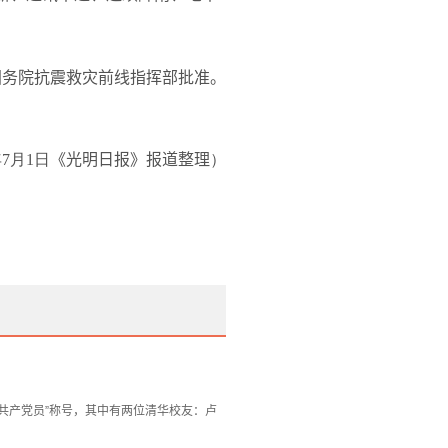
国务院抗震救灾前线指挥部批准。
7
月1
日
《光明日报》报道整理
）
秀共产党员”称号，其中有两位清华校友：卢