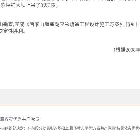
在紫坪铺大坝上呆了
3
天
3
夜。
山勘查
,
完成《唐家山堰塞湖应急疏通工程设计施工方案》
,
得到
决定性胜利。
（根据2008
年
震救灾优秀共产党员”
,中央组织部决定：在前段分批表彰的基础上,授予叶志平等59名共产党员“抗震救灾优