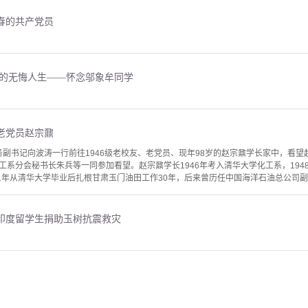
春的共产党员
员的无悔人生——怀念邬象牟同学
老党员赵宗鼐
常务副书记向波涛一行前往1946级老校友、老党员、现年98岁的赵宗鼐学长家中，看
工系分会秘书长朱兵等一同参加看望。赵宗鼐学长1946年考入清华大学化工系，19
1年从清华大学毕业后扎根甘肃玉门油田工作30年，后来曾历任中国海洋石油总公司副总
印度留学生捐助玉树抗震救灾