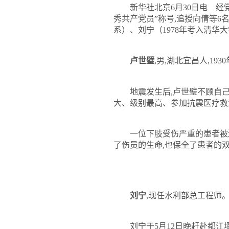
新华社北京
6
月
30
日
电 经
秀共产党员
”
称号
,
追授向倩等
6
系）、刘宁（
1978
年考入清华大
卢世璧
,
男
,
湖北宜昌人
,1930
地震发生后
,
卢世璧不顾自
大、级别最高、参加抗震医疗救
一位下肢受伤严重的患者被
了伤员的生命
,
也保全了患者的
刘宁
,
现任水利部总工程师
刘宁于
5
月
12
日晚
赶赴都江