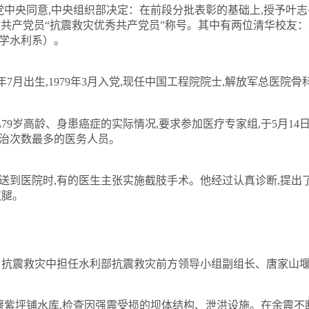
党中央同意
,
中央组织部决定：在前段分批表彰的基础上
,
授予叶志
名共产党员
“
抗震救灾优秀共产党员
”
称号。其中有两位清华校友：
学水利系）。
年
7
月出生
,1979
年
3
月入党
,
现任中国工程院院士
,
解放军总医院骨
己
79
岁高龄、身患癌症的实际情况
,
要求参加医疗专家组
,
于
5
月
14
治次数最多的医务人员。
送到医院时
,
有的医生主张实施截肢手术。他经过认真诊断
,
提出
双腿。
。抗震救灾中担任水利部抗震救灾前方领导小组副组长、唐家山
堰紫坪铺水库
,
检查因强震受损的坝体结构、泄洪设施。在余震不