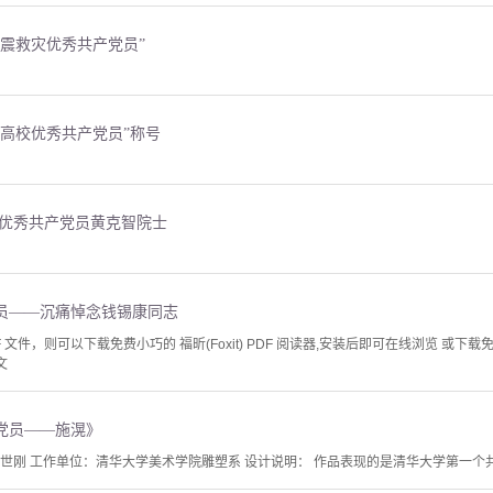
震救灾优秀共产党员”
高校优秀共产党员”称号
记优秀共产党员黄克智院士
员——沉痛悼念钱锡康同志
文件，则可以下载免费小巧的 福昕(Foxit) PDF 阅读器,安装后即可在线浏览 或下载免费的 
文
党员——施滉》
王世刚 工作单位：清华大学美术学院雕塑系 设计说明： 作品表现的是清华大学第一个