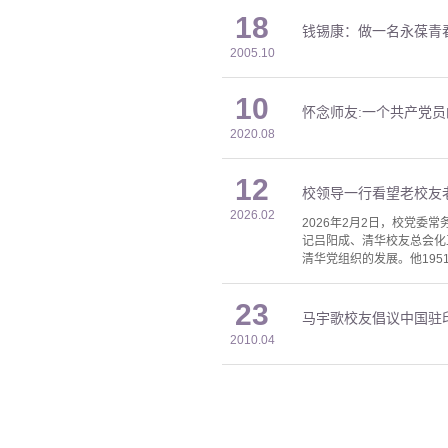
18
钱锡康：做一名永葆青
2005.10
10
怀念师友:一个共产党
2020.08
12
校领导一行看望老校友
2026.02
2026年2月2日，校党委
记吕阳成、清华校友总会化
清华党组织的发展。他195
23
马宇歌校友倡议中国驻
2010.04