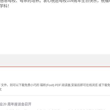
并感恩母校、母系的培养。衷心祝愿母校109周年生日快乐，祝
学科！
文件，则可以下载免费小巧的 福昕(Foxit) PDF 阅读器,安装后即可在线浏览 或下载免费的 
文
毕业20 周年座谈会召开