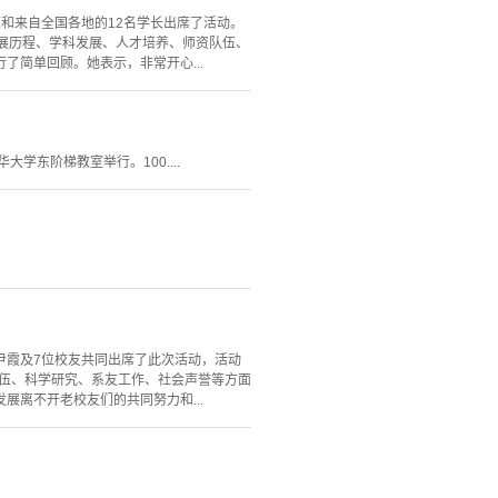
颖和来自全国各地的12名学长出席了活动。
展历程、学科发展、人才培养、师资队伍、
简单回顾。她表示，非常开心...
大学东阶梯教室举行。100....
任尹霞及7位校友共同出席了此次活动，活动
队伍、科学研究、系友工作、社会声誉等方面
离不开老校友们的共同努力和...