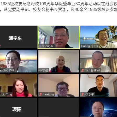
系1985级校友纪念母校109周年华诞暨毕业30周年活动以在线
，系党委副书记、校友会秘书长贾珈，及40余名1985级校友参