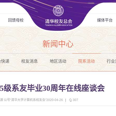
回馈母校
媒体平台
新闻中心
会快递
校友消息
地区活动
院系活动
行业
85级系友毕业30周年在线座谈会
源 公号“清华大学计算机系校友会”2020-04-26
|
307