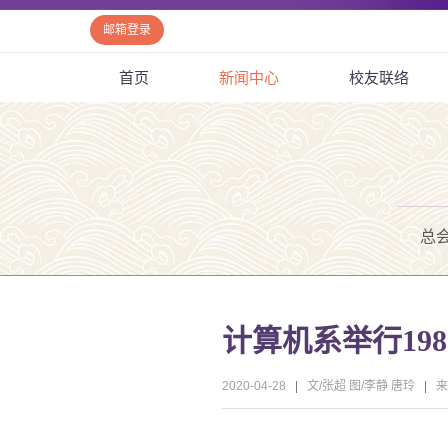
邮箱登录
首页
新闻中心
校友联络
总
计算机系举行19
2020-04-28
|
文/张超 图/李静 唐玲
|
来