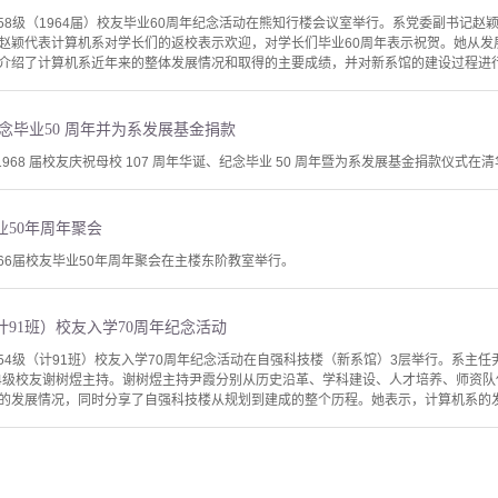
958级（1964届）校友毕业60周年纪念活动在熊知行楼会议室举行。系党委副书记赵
赵颖代表计算机系对学长们的返校表示欢迎，对学长们毕业60周年表示祝贺。她从发
介绍了计算机系近年来的整体发展情况和取得的主要成绩，并对新系馆的建设过程进行了
纪念毕业50 周年并为系发展基金捐款
 1968 届校友庆祝母校 107 周年华诞、纪念毕业 50 周年暨为系发展基金捐款仪式在清华
业50年周年聚会
966届校友毕业50年周年聚会在主楼东阶教室举行。
计91班）校友入学70周年纪念活动
954级（计91班）校友入学70周年纪念活动在自强科技楼（新系馆）3层举行。系主
54级校友谢树煜主持。谢树煜主持尹霞分别从历史沿革、学科建设、人才培养、师资
的发展情况，同时分享了自强科技楼从规划到建成的整个历程。她表示，计算机系的发展