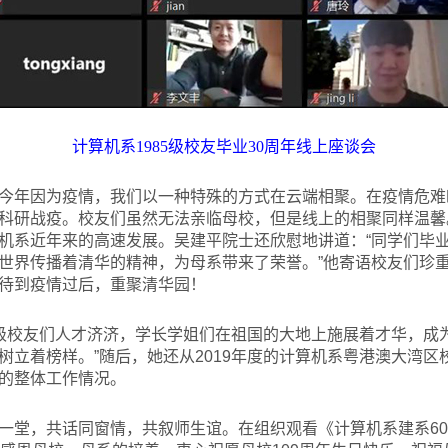
计算机系1985级校友毕业30周年线上座谈会
今年因为疫情，我们以一种特殊的方式在云端相聚。在疫情危难
科研战疫。校友们虽然无法亲临母校，但是线上的相聚同样温馨
机系近年来的高速发展。吴建平院士还欣慰地讲道：“同学们毕业
世界传播着清华的精神，为母系带来了荣誉。”他寄语校友们珍
待到疫情过后，重聚清华园！
85级校友们人才济济，学长学姐们在祖国的大地上施展着才华，
树立着榜样。”随后，她还从2019年度的计算机系粤港澳大湾
的整体工作情况。
一堂，共话同窗情，共叙师生谊。在组织观看《计算机系建系6