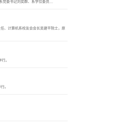
。系党委书记刘奕群、系学位委员....
系主任、计算机系校友会会长吴建平院士，原
举行。
举行。