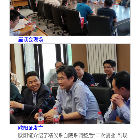
校友文苑
三创大赛
会长致辞
校友讲坛
实用信息
总会章程
座谈会现场
校友视界
理事会名单
制度法规
联系我们
欧阳证发言
欧阳证介绍了精仪系自院系调整后“二次创业”到现