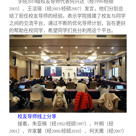
学院
级校友导师代表何兴达（经
经硕
2019
1999/
）、王洁瑶（经
经硕
）发言，他们分别总
2003
2003/
2007
结了担任校友导师的经验。表示学院搭建了校友与同学
之间的交流平台，通过不断的优化导师计划，旨在更好
的帮助在校同学，希望同学们充分利用这个平台。
校友导师线上分享
接着，朱亚楠（经
经硕
）、叶桐（经
1992/
1997
）、许家馨（经
经硕
）、何天鹰（经
）
2001
2006/
2010
2007