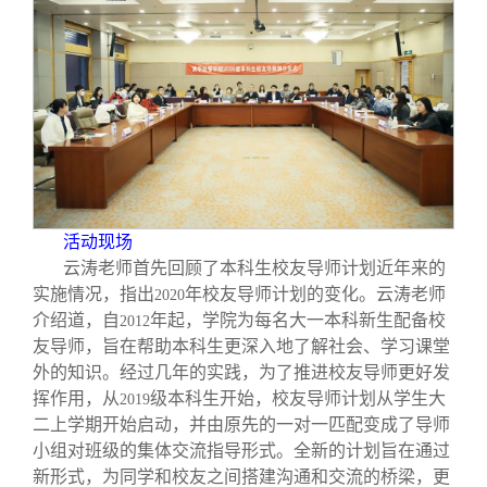
校友文苑
三创大赛
会长致辞
校友讲坛
实用信息
总会章程
校友视界
理事会名单
制度法规
活动现场
云涛老师首先回顾了本科生校友导师计划近年来的
联系我们
实施情况，指出
年校友导师计划的变化。云涛老师
2020
介绍道，自
年起，学院为每名大一本科新生配备校
2012
友导师，旨在帮助本科生更深入地了解社会、学习课堂
外的知识。经过几年的实践，为了推进校友导师更好发
挥作用，从
级本科生开始，校友导师计划从学生大
2019
二上学期开始启动，并由原先的一对一匹配变成了导师
小组对班级的集体交流指导形式。全新的计划旨在通过
新形式，为同学和校友之间搭建沟通和交流的桥梁，更