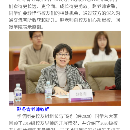
们看得更长远、更全面、成长得更勇敢。赵老师希望，
同学们要珍惜与校友们的相处机会，通过双方的深入沟
通交流有所收获和提升。赵老师向校友们心系母校、回
馈学院表示感谢。
赵冬青老师致辞
学院团委校友组组长马飞扬（经
）同学为大家
2020
回顾了
级校友导师的开展情况，并介绍了
级校
2019
2020