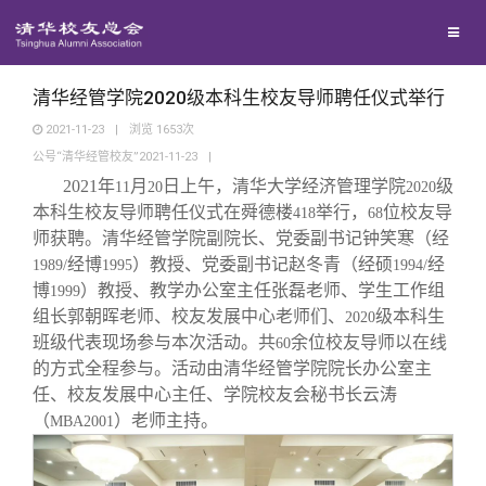
校友联络
回馈母校
地区联络
清华经管学院2020级本科生校友导师聘任仪式举行
2021-11-23
|
浏览
1653
次
公号“清华经管校友”2021-11-23
|
媒体平台
年级联络
捐赠项目
2021
年
月
日上午，清华大学经济管理学院
级
11
20
2020
本科生校友导师聘任仪式在舜德楼
举行，
位校友导
418
68
百年清华
院系校友工作
捐赠新闻
《清华校友通讯》
师获聘。清华经管学院副院长、党委副书记钟笑寒（经
经博
）教授、党委副书记赵冬青（经硕
经
1989/
1995
1994/
博
）教授、教学办公室主任张磊老师、学生工作组
1999
校友服务
专业委员会
捐赠纪事
《水木清华》
清华人物
组长郭朝晖老师、校友发展中心老师们、
级本科生
2020
班级代表现场参与本次活动。共
余位校友导师以在线
60
校友总会
兴趣群体
捐赠方法
我要订阅
清华故事
终身学习
的方式全程参与。活动由清华经管学院院长办公室主
任、校友发展中心主任、学院校友会秘书长云涛
（
）老师主持。
MBA2001
关闭
西南联大校友会
义工计划
新媒体平台
青春风采
信息化服务
总会简介