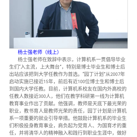
校友文苑
三创大赛
会长致辞
校友讲坛
实用信息
总会章程
校友视界
理事会名单
杨士强老师（线上）
制度法规
杨士强老师在致辞中表示，计算机系一贯倡导毕业
生们“入主流，上大舞台”，特别是博士毕业生和博士后
出站应该把到大学任教作为首选。“园丁计划”从
年
2007
联系我们
启动实施已接近
年，前后有近
位博士生和博士后
15
100
到国内大学任教。目前，计算机系校友在国内外高校的
任教人数接近
人，他们在教学科研第一线为计算机
300
教育事业作出了贡献。他强调，教师是天底下最光荣的
职业，教书育人是教师光荣的责任，园丁计划是计算机
系一项重要的就业引导举措。他鼓励计算机系的毕业生
们积极投身教育事业，肩负起为党育人、为国育才的重
任，并将清华人的精神融入和践行到职业生涯中，做好