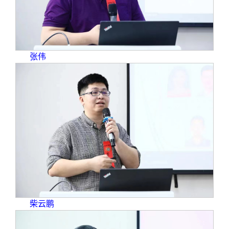
张伟
柴云鹏