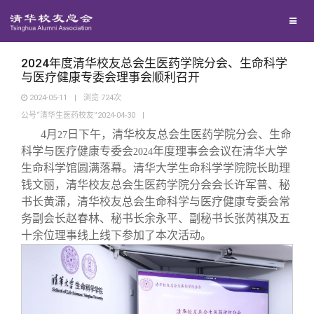
校友联络
回馈母校
地区联络
2024年度清华校友总会生医药学院分会、生命科学
与医疗健康专委会理事会顺利召开
2024-05-11
|
浏览
724
次
媒体平台
年级联络
捐赠项目
公号“清华生医药校友”2024-04-30
|
4
月
日下午，清华校友总会生医药学院分会、生命
27
百年清华
院系校友工作
捐赠新闻
《清华校友通讯》
科学与医疗健康专委会
年度理事会会议在清华大学
2024
生命科学馆圆满落幕。清华大学生命科学学院院长助理
钱文丽，清华校友总会生医药学院分会会长许军普、秘
校友服务
专业委员会
捐赠纪事
《水木清华》
清华人物
书长黄潇，清华校友总会生命科学与医疗健康专委会常
务副会长赵春林、秘书长余永平、副秘书长张芮祺及五
校友总会
兴趣群体
捐赠方法
我要订阅
清华故事
终身学习
十余位理事线上线下参加了本次活动。
关闭
西南联大校友会
义工计划
新媒体平台
青春风采
信息化服务
总会简介