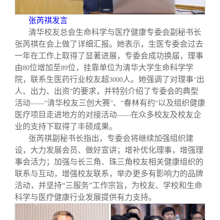
张芮祺发言
清华校友总会生命科学与医疗健康专委会副秘书长
张芮祺在会上做了详细汇报。她表示，生医专委会过去
一年在工作上取得了显著进展，专委会成功换届，理事
由
位增加至
位，挂靠单位为清华大学生命科学学
80
89
院，联系生医药行业校友超
人。她强调了对理事
出
3000
“
人、出力、出资
的要求，并特别介绍了专委会的典型
”
活动
清华校友三创大赛
、
春林有约
以及组织健康
——“
”
“
”
医疗项目走进地方的对接活动
在众多校友及校友企
——
业的支持下取得了丰硕成果。
张芮祺副秘书长指出，专委会将继续加强组织建
设，大力发展会员、做好宣讲；增补优化理事，增强理
事会活力；加强与长三角、珠三角校友相关健康组织的
联系与互动，增强校友联系，举办更多有影响力的品牌
活动，并坚持“三服务”工作宗旨，为校友、学校和生命
科学与医疗健康行业发展提供有力支持。