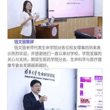
校友文苑
三创大赛
会长致辞
校友讲坛
实用信息
总会章程
校友视界
理事会名单
钱文丽致辞
制度法规
钱文丽老师代表生命学院对各位校友理事的到来表
示热烈欢迎，并感谢他们一直以来对学校、学院发展的
关心与支持，期望生医药学院分会、生命科学与医疗健
联系我们
康专委会发展越来越好。