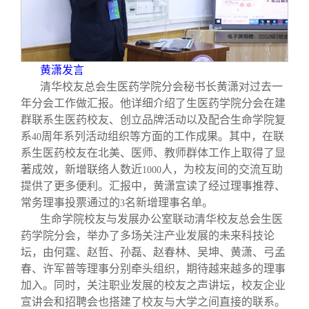
黄潇发言
清华校友总会生医药学院分会秘书长黄潇对过去一
年分会工作做汇报。他详细介绍了生医药学院分会在建
群联系生医药校友、创立品牌活动以及配合生命学院复
系
周年系列活动组织等方面的工作成果。其中，在联
40
系生医药校友在北美、医师、教师群体工作上取得了显
著成效，新增联络人数近
人，为校友间的交流互助
1000
提供了更多便利。汇报中，黄潇宣读了经过理事推荐、
常务理事投票通过的
名新增理事名单。
3
生命学院校友与发展办公室联动清华校友总会生医
药学院分会，举办了多场关注产业发展的未来科技论
坛，由何霆、赵哲、孙磊、赵春林、吴坤、黄潇、弓孟
春、许军普等理事分别牵头组织，期待越来越多的理事
加入。同时，关注职业发展的校友之声讲坛，校友企业
宣讲会和招聘会也搭建了校友与大学之间直接的联系。