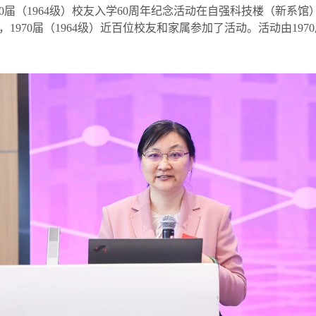
0
届（
1964
级）校友入学
60
周年纪念活动在自强科技楼（新系馆
，
1970
届（
1964
级）近百位校友和家属参加了活动。活动由
1970