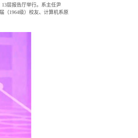
）
13
层报告厅举行。系主任尹
届（
1964
级）校友、计算机系原