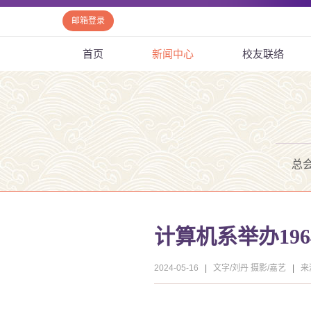
邮箱登录
首页
新闻中心
校友联络
总
计算机系举办19
2024-05-16
|
文字/刘丹 摄影/嘉艺
|
来