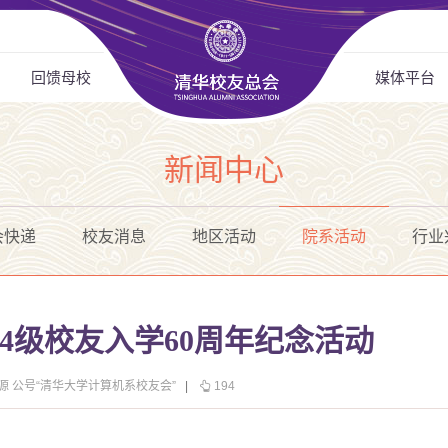
回馈母校
媒体平台
新闻中心
会快递
校友消息
地区活动
院系活动
行业
64级校友入学60周年纪念活动
源 公号“清华大学计算机系校友会”
|
194