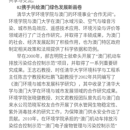
共享与交流。
02
携手共绘澳门绿色发展新画卷
清华大学环境学院与澳门的环境事业“合作无间”。
环境学院与澳门大学在澳门水域污染、空气与噪音污
染、城市热岛效应、遥感技术应用、环境污染与评价等
领域进行了广泛合作研究，并取得了丰硕成果，为澳门
的社会、经济发展起到了积极作用，也为澳门特区政府
制定相关政策和法规提供了科学依据和范例。
早在2000年，郝吉明院士就牵头开展了“澳门机动车
排放污染综合控制示范”项目，并取得了一系列重要研
究成果。王志石教授、时任清华大学环境科学与工程系
主任陈吉宁教授和杜鹏飞副教授于2002年共同编写了
《澳门环境与城市发展科学研究》，其中收录了清华大
学与澳门大学在环境与城市发展领域的合作研究成果。
环境学院张晓健教授、刘文君教授团队曾先后与澳门自
来水公司范晓军校友合作开展了供水管网生物稳定性、
紫外消毒技术的研究工作，为保障澳门供水安全作出了
贡献。2010年，在环境学院承担的“澳门机动车排放污
染综合控制示范”“澳门电子废物管理与污染控制示范”