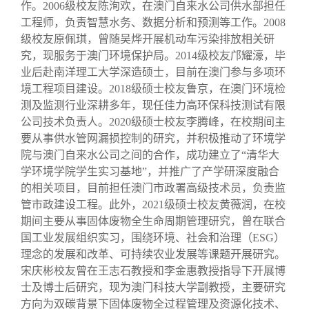
作。2006级校友陈洵欢，在澳门自来水公司供水部担任
工程师，负责智慧水务、数据分析和预测等工作。2008
级校友原佩琪，曾随吴烨开展机动车污染排放相关研
究，现服务于澳门环境保护局。2014级校友邝耀濠，毕
业后赴南洋理工大学深造硕士，目前在澳门参与多项环
境工程项目建设。2018级硕士校友鲁京，在澳门环境检
测及监测行业深耕多年，现任佳力高环保科技测试有限
公司技术负责人。2020级硕士校友李腾峰，在校期间主
要从事供水管网漏损控制的研究，并积极推动了环境学
院与澳门自来水公司之间的合作，成功建立了“清华大
学环境学院学生实习基地”，并推广了产学研深度融合
的相关项目，目前担任澳门市政署高级技术员，负责监
管市政建设工程。此外，2021级硕士校友黄薇润，在校
期间主要从事固体废物全生命周期管理研究，曾在联合
国工业发展组织实习，围绕环境、社会和治理（ESG）
理念的发展和改革、可持续农业发展等课题开展研究。
宋庆彬校友曾在王志石教授和李金惠教授指导下开展博
士及博士后研究，现为澳门科技大学副教授，主要研究
方向为双碳背景下固体废物全过程管理及资源化技术、