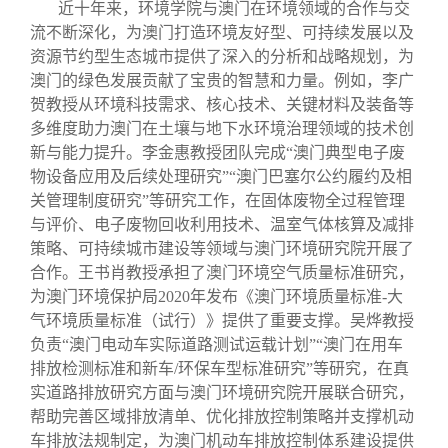
近十年来，环境学院与澳门在环境领域的合作与交
流不断深化，为澳门打造环境友好型、可持续发展以及
资源节约型生态城市提供了深入的分析和战略规划，为
澳门的绿色发展贡献了宝贵的智慧和力量。例如，李广
贺教授从环境科技需求、核心技术、关键材料及装备等
多维度助力澳门在土壤与地下水环境治理领域的技术创
新与能力提升。李金惠教授团队完成“澳门典型电子废
物设备应用及后续处理研究”“澳门巴塞尔公约履约及相
关管理制度研究”等研究工作，在固体废物全过程管理
与评价、电子废物回收利用技术、温室气体核算及减排
策略、可持续城市建设等领域与澳门环境研究院开展了
合作。王书肖教授承担了澳门环境空气质量标准研究，
为澳门环境保护局2020年发布《澳门环境质量标准-大
气环境质量标准（试行）》提供了重要支撑。吴烨教授
负责“澳门电动车实际道路测试运载计划”“澳门在用车
排放检测标准和新车/环保车型标准研究”等研究，在真
实道路排放研究方面与澳门环境研究院开展联合研究，
帮助完善区域排放清单、优化排放控制策略并支撑机动
车排放法规制定，为澳门机动车排放控制体系建设提供