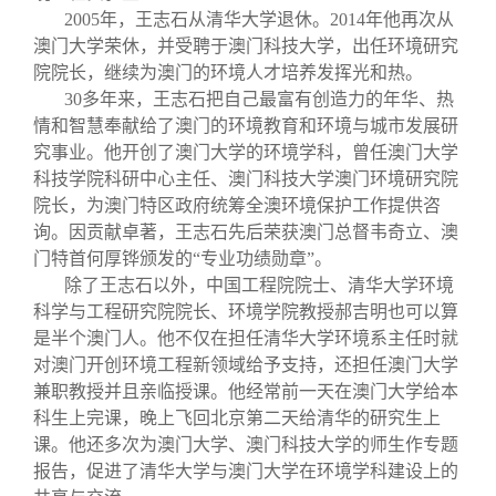
2005年，王志石从清华大学退休。2014年他再次从
澳门大学荣休，并受聘于澳门科技大学，出任环境研究
院院长，继续为澳门的环境人才培养发挥光和热。
30多年来，王志石把自己最富有创造力的年华、热
情和智慧奉献给了澳门的环境教育和环境与城市发展研
究事业。他开创了澳门大学的环境学科，曾任澳门大学
科技学院科研中心主任、澳门科技大学澳门环境研究院
院长，为澳门特区政府统筹全澳环境保护工作提供咨
询。因贡献卓著，王志石先后荣获澳门总督韦奇立、澳
门特首何厚铧颁发的“专业功绩勋章”。
除了王志石以外，中国工程院院士、清华大学环境
科学与工程研究院院长、环境学院教授郝吉明也可以算
是半个澳门人。他不仅在担任清华大学环境系主任时就
对澳门开创环境工程新领域给予支持，还担任澳门大学
兼职教授并且亲临授课。他经常前一天在澳门大学给本
科生上完课，晚上飞回北京第二天给清华的研究生上
课。他还多次为澳门大学、澳门科技大学的师生作专题
报告，促进了清华大学与澳门大学在环境学科建设上的