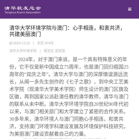
校友联络
回馈母校
地区联络
清华大学环境学院与澳门：心手相连，和衷共济，
共建美丽澳门
2024-12-22
|
浏览
874
次
媒体平台
年级联络
捐赠项目
清华大学环境学院
|
程浩生 梁双弦
2024年，对于澳门来说，是一个具有特殊意义的年
百年清华
院系校友工作
捐赠新闻
《清华校友通讯》
份，它不仅是新中国成立75周年，也是澳门回归祖国25
周年的“双庆之年”。清华大学与澳门的深厚情谊源远流
长，从闻一多先生创作的《七子之歌》，到中央工艺美
校友服务
专业委员会
捐赠纪事
《水木清华》
清华人物
术学院（现清华大学美术学院）师生设计的澳门区旗及
区徽，再到国家公派赴澳任教的清华教师，清华与澳门
校友总会
兴趣群体
捐赠方法
我要订阅
清华故事
终身学习
的联系从未中断。清华大学环境学院自20世纪90年代初
以来，与澳门相关部门和大学建立了紧密的合作关系。
30多年来，清华环境人与澳门同胞心手相连，和衷共
关闭
西南联大校友会
义工计划
新媒体平台
青春风采
信息化服务
总会简介
济，支持澳门环境学科建设发展及环境保护科技研究，
为美丽澳门建设贡献着自己的力量。