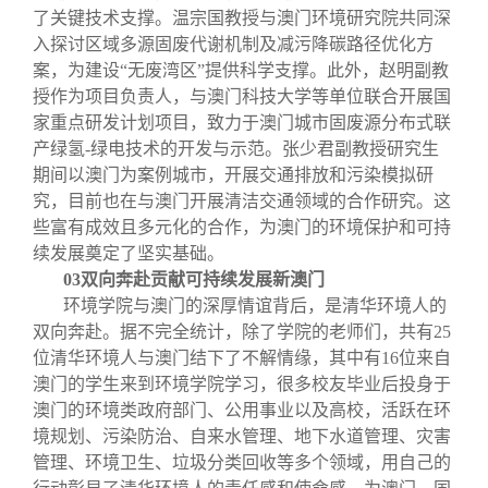
了关键技术支撑。温宗国教授与澳门环境研究院共同深
入探讨区域多源固废代谢机制及减污降碳路径优化方
案，为建设“无废湾区”提供科学支撑。此外，赵明副教
授作为项目负责人，与澳门科技大学等单位联合开展国
家重点研发计划项目，致力于澳门城市固废源分布式联
产绿氢-绿电技术的开发与示范。张少君副教授研究生
期间以澳门为案例城市，开展交通排放和污染模拟研
究，目前也在与澳门开展清洁交通领域的合作研究。这
些富有成效且多元化的合作，为澳门的环境保护和可持
续发展奠定了坚实基础。
03
双向奔赴贡献可持续发展新澳门
环境学院与澳门的深厚情谊背后，是清华环境人的
双向奔赴。据不完全统计，除了学院的老师们，共有25
位清华环境人与澳门结下了不解情缘，其中有16位来自
澳门的学生来到环境学院学习，很多校友毕业后投身于
澳门的环境类政府部门、公用事业以及高校，活跃在环
境规划、污染防治、自来水管理、地下水道管理、灾害
管理、环境卫生、垃圾分类回收等多个领域，用自己的