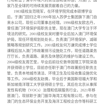
行动彰显了清华环境人的责任感和使命感，为澳门、国
家乃至全球的可持续发展贡献着自己的力量。
1983级校友范晓军，在环境学院完成本硕博学业
后，于澳门回归之年1999年加入苏伊士集团旗下澳门自
来水公司，现任公司董事总经理。1996级校友欧志丹，
曾任澳门环境保护局职务主管，现在澳门大学专注于环
境法的研究。2001级校友吴时要毕业后加入澳门环境保
护局，现任环境规划处处长，负责澳门环境保护、减碳
策略等规划研究工作。2001级校友何万谦完成博士学位
课程后加入澳门市政署排污设施处工作，现任道路渠务
厅厅长，负责道路、渠务及休憩区的维护与建设工作。
2004级校友周艺莹，毕业后前往伦敦帝国理工学院深造
并获得硕士学位，目前亦任职于澳门市政署担任职务主
管，负责本地城市清洁、环境卫生及垃圾收集设施优化
等工作。2004级校友赵倩，毕业后于美国斯坦福大学和
新加坡南洋理工大学获得硕士学位，其后在北京从事挥
发性有机物（VOCs）治理和低碳服务行业，2021年移
居澳门，现就职于澳门振华海湾工程有限公司，参与在
澳门的生态环保业务开发及海洋工程校企合作等科研工