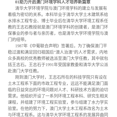
校友文苑
三创大赛
会长致辞
01
助力开启澳门环境学科人才培养新篇章
清华大学环境学院与澳门环境学科的建立与发展有
着极为密切的关系。本科毕业于清华大学土木建筑系给
校友讲坛
实用信息
总会章程
水排水工程专业、博士毕业后在清华大学环境工程系任
教的王志石教授就是澳门环境学科的创建者，是澳门环
保事业的参与者与亲历者，也是清华大学环境学院与澳
校友视界
理事会名单
门的纽带。
1987年《中葡联合声明》签署后，为了确保澳门平
制度法规
稳过渡和满足回归祖国后“澳人治澳”的人才需求，内地
众多高校的优秀教师被选派至澳门大学任教，其中就包
括王志石。王志石于1991年受国家教委和清华大学公派
联系我们
赴澳门大学任教。
刚到澳门大学时，王志石所在的科技学院只有设在
土木工程系下面的市政工程专业，远远不能满足澳门面
临的日益突出的环境问题对人才、科研技术方面的迫切
需求。他组织开设了一系列环境工程本科、研究生相关
课程，并组建了环境工程实验室，参与组建了水力学实
验室。在他的努力下，澳门大学土木工程系改名为土木
与环境工程系。这与清华大学环境工程系的发展异曲同