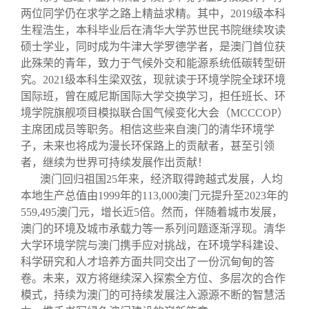
两位同学仍在求学之路上精益求精。其中，2019级本科
生程浩生，本科毕业后在清华大学苏世民书院继续攻读
硕士学业，同时成为牛津大学罗德学者，是澳门首位获
此殊荣的青年，致力于气候外交和能源系统低碳转型研
究。2021级本科生梁双弦，现就读于环境学院全球环境
国际班，曾在威尼斯国际大学交换学习，担任班长、环
境学院旗舰项目模拟联合国气候变化大会（MCCCOP）
主席团成员等职务。相信这些来自澳门的清华环境学
子，未来也将成为漫长环保路上的贡献者，甚至引领
者，继续为世界可持续发展作出贡献！
澳门回归祖国25年来，经济取得跨越式发展，人均
本地生产总值由1999年的113,000澳门元提升至2023年的
559,495澳门元，增长近5倍。然而，伴随着城市发展，
澳门的环境及城市承载力等一系列问题逐渐浮现。清华
大学环境学院与澳门携手应对挑战，在环境学科建设、
科学研究和人才培养方面共同交出了一份沉甸甸的答
卷。未来，双方将继续深入探索全方位、多层次的合作
模式，持续为澳门的可持续发展注入源源不断的智慧活