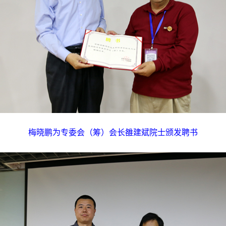
梅晓鹏为专委会（筹）会长雒建斌院士颁发聘书