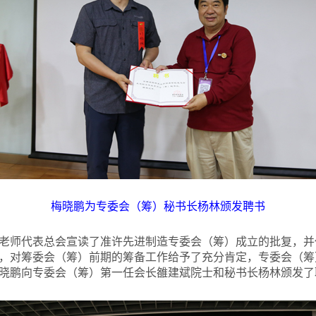
梅晓鹏为专委会（筹）秘书长杨林颁发聘书
老师代表总会宣读了准许先进制造专委会（筹）成立的批复，并
，对筹委会（筹）前期的筹备工作给予了充分肯定，专委会（筹
晓鹏向专委会（筹）第一任会长雒建斌院士和秘书长杨林颁发了