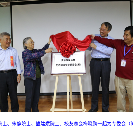
院士、朱静院士、雒建斌院士、校友总会梅晓鹏一起为专委会（