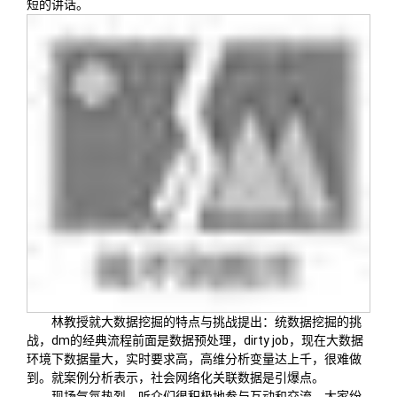
短的讲话。
校友文苑
三创大赛
会长致辞
校友讲坛
实用信息
总会章程
校友视界
理事会名单
制度法规
联系我们
林教授就大数据挖掘的特点与挑战提出：
统数据挖掘的挑
战，dm的经典流程前面是数据预处理，dirty job，现在大数据
环境下数据量大，实时要求高，高维分析变量达上千，很难做
到。就案例分析表示，社会网络化关联数据是引爆点。
现场气氛热烈，听众们很积极地参与互动和交流。大家纷