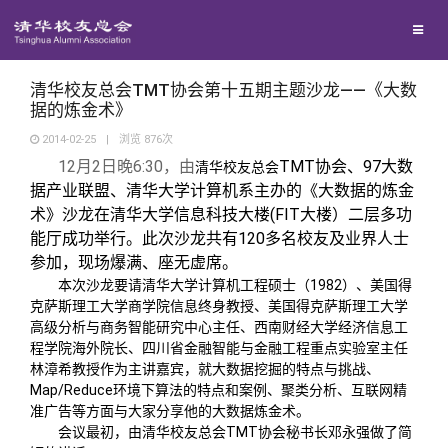
校友联络
回馈母校
地区联络
清华校友总会TMT协会第十五期主题沙龙——《大数
据的炼金术》
2014-02-25
|
浏览
876
次
媒体平台
年级联络
捐赠项目
12
月
2
日
晚
6:30
，由
TMT
协会、
97
大数
清华校友总会
据产业联盟、清华大学计算机系主办的《
大数据的炼金
百年清华
院系校友工作
捐赠新闻
《清华校友通讯》
术》沙龙在
清华大学信息科技大楼
(FIT
大楼）二层多功
能厅成功举行。此次沙龙共有
120
多名校友及业界人士
参加，现场爆满、座无虚席。
校友服务
专业委员会
捐赠纪事
《水木清华》
清华人物
本次沙龙要请清华大学计算机工程硕士（
1982
）、美国得
克萨斯理工大学商学院信息终身教授、美国得克萨斯理工大学
高级分析与商务智能研究中心主任、西南财经大学经济信息工
校友总会
兴趣群体
捐赠方法
我要订阅
清华故事
终身学习
程学院海外院长、四川省金融智能与金融工程重点实验室主任
林漳希教授作为主讲嘉宾，就大数据挖掘的特点与挑战、
Map/Reduce
环境下算法的特点和案例、聚类分析、互联网精
关闭
西南联大校友会
义工计划
新媒体平台
青春风采
信息化服务
总会简介
准广告等方面与大家分享他的大数据炼金术。
会议最初，由清华校友总会
TMT
协会秘书长邓永强做了简