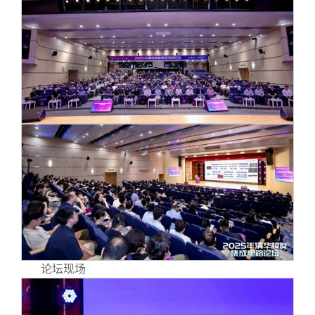
校友文苑
三创大赛
会长致辞
校友讲坛
实用信息
总会章程
校友视界
理事会名单
制度法规
联系我们
论坛现场