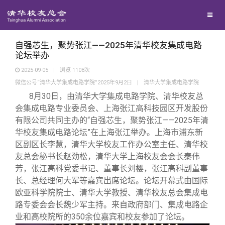
校友联络
回馈母校
地区联络
自强芯生，聚势张江——2025年清华校友集成电路
论坛举办
2025-09-05
|
浏览
1108
次
媒体平台
年级联络
捐赠项目
微信公号“清华大学集成电路学院”2025年9月2日
|
清华大学集成电路学院
8月30日，由清华大学集成电路学院、清华校友总
百年清华
院系校友工作
捐赠新闻
《清华校友通讯》
会集成电路专业委员会、上海张江高科技园区开发股份
有限公司共同主办的“自强芯生，聚势张江——2025年清
华校友集成电路论坛”在上海张江举办。上海市浦东新
校友服务
专业委员会
捐赠纪事
《水木清华》
清华人物
区副区长李慧，清华大学校友工作办公室主任、清华校
友总会秘书长赵劲松，清华大学上海校友会会长秦伟
校友总会
兴趣群体
捐赠方法
我要订阅
清华故事
终身学习
芳，张江高科党委书记、董事长刘樱，张江高科副董事
长、总经理何大军等嘉宾出席论坛。论坛开幕式由国际
欧亚科学院院士、清华大学教授、清华校友总会集成电
关闭
西南联大校友会
义工计划
新媒体平台
青春风采
信息化服务
总会简介
路专委会会长魏少军主持。来自政府部门、集成电路企
业和高校院所的350余位嘉宾和校友参加了论坛。