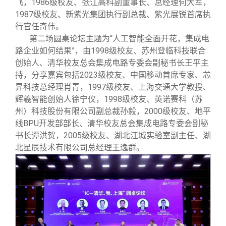
飞，1986级校友、张江高科副董事长、总经理何大军，
1987级校友、新紫光集团执行副总裁、紫光展锐首席执
行官任奇伟。
第二场圆桌论坛主题为“人工智能全面开花，集成电
路企业如何结果”，由1998级校友、苏州登临科技联合
创始人、清华校友总会集成电路专委会副秘书长王平主
持，分享嘉宾包括2023级校友、中国移动首席专家、芯
昇科技总经理肖青，1997级校友、上海交通大学教授、
辉羲智能创始人徐宁仪，1998级校友、英诺赛科（苏
州）科技股份有限公司副总裁孙毅，2000级校友、地平
线BPU开发部部长、清华校友总会集成电路专委会副秘
书长谭洪贺，2005级校友、湖北江城实验室副主任、湖
北星辰技术有限公司总经理王逸群。