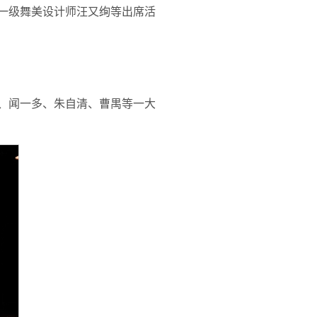
一级舞美设计师汪又绚等出席活
、闻一多、朱自清、曹禺等一大