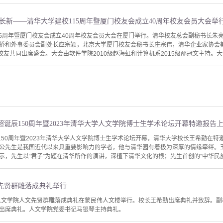
长新——清华大学建校115周年暨厦门校友会成立40周年校友会员大会举
115周年暨厦门校友会成立40周年校友会员大会在厦门举行。清华校友总会副秘书长
侨和外事委员会副处长应宗颖，北京大学厦门校友会秘书长庄宗伟，清华企业家协会
校友共同出席盛会。大会由软件学院2010级赵海虹和计算机系2015级邴冠文主持。大
诞辰150周年暨2023年清华大学人文学院博士生学术论坛开幕特邀报告
150周年暨2023年清华大学人文学院博士生学术论坛开幕，清华大学校长王希勤在特
公先生是我国近代以来具重要影响力的学者，他与清华园有着极为深厚的情缘牵绊。
，先生以“君子”为题在清华所作的演讲，深植下清华文化的根；先生首创的“中华民族”
先贤群雕落成典礼举行
学人文学院人文先贤群雕落成典礼在蒙民伟人文楼举行。校长王希勤出席典礼并致辞。
出席典礼。人文学院党委书记马银琴主持典礼。