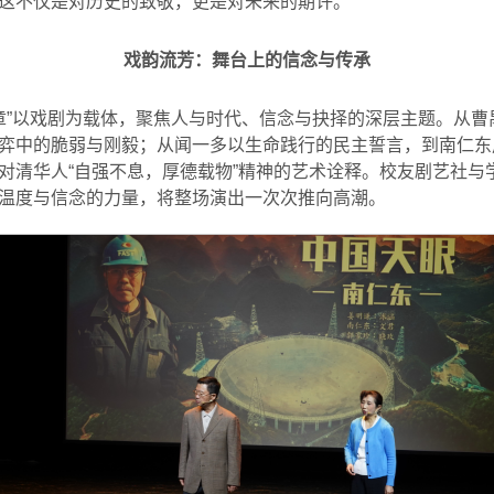
这不仅是对历史的致敬，更是对未来的期许。
戏韵流芳：舞台上的信念与传承
华章”以戏剧为载体，聚焦人与时代、信念与抉择的深层主题。从
弈中的脆弱与刚毅；从闻一多以生命践行的民主誓言，到南仁东用
对清华人“自强不息，厚德载物”精神的艺术诠释。校友剧艺社与
温度与信念的力量，将整场演出一次次推向高潮。