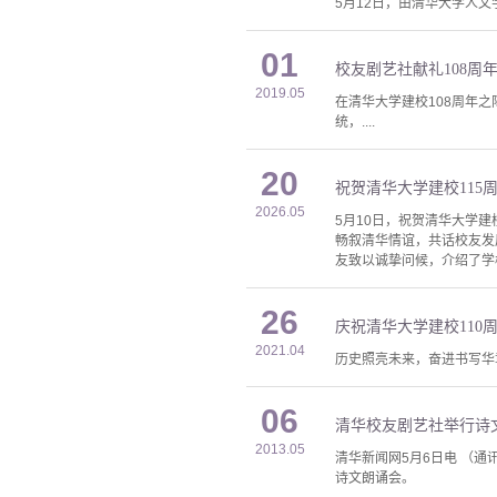
5月12日，由清华大学人
01
校友剧艺社献礼108周
2019.05
在清华大学建校108周年之
统，....
20
祝贺清华大学建校115
2026.05
5月10日，祝贺清华大学
畅叙清华情谊，共话校友发
友致以诚挚问候，介绍了学
26
庆祝清华大学建校110
2021.04
历史照亮未来，奋进书写华
06
清华校友剧艺社举行诗
2013.05
清华新闻网5月6日电 （通
诗文朗诵会。