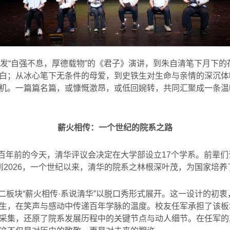
部阐发“自强不息，厚德载物”的《君子》演讲，到朱自清笔下月下
白；从冰心笔下无条件的母爱，到史铁生对生命与亲情的深沉体
机。一篇篇名篇，或慷慨激昂，或低回婉转，共同汇聚成一条温
薪火相传：一个世纪的院系之路
整一百年前的今天，清华评议会决定在大学部设立17个学系。前辈
6到2026，一个世纪以来，清华的院系之林根深叶茂，为国家培
二板块“薪火相传·系说清华”以脱口秀形式展开。这一设计的初
生，在笑声与感动中传递百年学脉的温度。校友任军承担了该板
采集，还原了院系发展历程中的关键节点与动人细节。在任军的