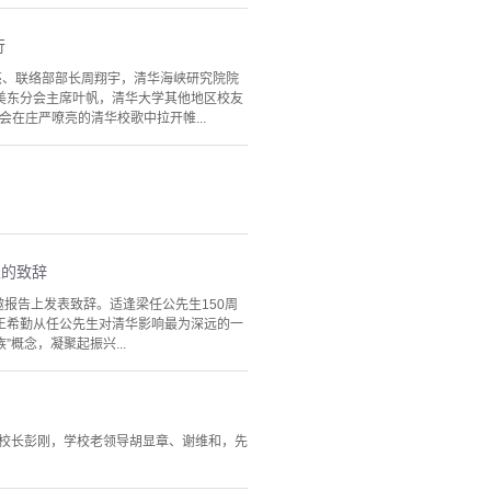
行
朱亮、联络部部长周翔宇，清华海峡研究院院
美东分会主席叶帆，清华大学其他地区校友
会在庄严嘹亮的清华校歌中拉开帷...
上的致辞
邀报告上发表致辞。适逢梁任公先生150周
王希勤从任公先生对清华影响最为深远的一
概念，凝聚起振兴...
副校长彭刚，学校老领导胡显章、谢维和，先