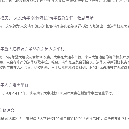
文学院、图书馆和校友总会共同举办的“人文清华 源远流长”清华经典诗文朗诵会在人文
年校庆：“人文清华 源远流长”清华名篇朗诵—话剧专场
际，这场题为“人文清华 源远流长”的清华经典名篇朗诵-话剧专场演出，由清华校友总
周年暨大连校友会第36次会员大会举行
建校115周年暨大连校友会第36次会员大会在大连市举行。来自大连地区的清华校友
展。大会在庄严的清华校歌中拉开帷幕。清华校友总会副会长、清华大学原副校长吉
校近年来在人才培养、科技创新、人工智能赋能教育科研、服务国家战略等方面取得的新
周年大会隆重举行
章。4月25日上午，庆祝清华大学建校110周年大会在新清华学堂隆重举行。
文朗诵会
讯员 郭大成）为了庆祝清华大学建校102周年和第18个“世界读书日”，清华校友剧艺社