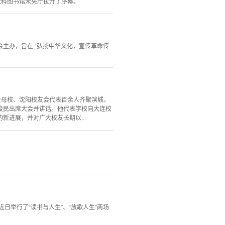
社科图书馆未央厅拉开了序幕。
会主办，旨在 “弘扬中华文化，宣传革命传
以及母校、沈阳校友会代表百余人齐聚滨城，
俊民出席大会并讲话。他代表学校向大连校
进展，并对广大校友长期以...
近日举行了“读书与人生”、“放歌人生”两场