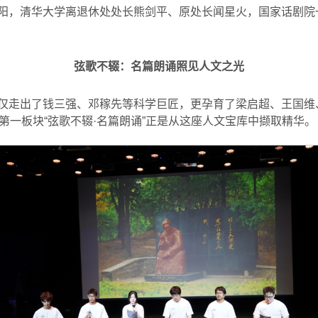
阳，清华大学离退休处处长熊剑平、原处长闻星火，国家话剧院
弦歌不辍：名篇朗诵照见人文之光
仅走出了钱三强、邓稼先等科学巨匠，更孕育了梁启超、王国维
第一板块“弦歌不辍·名篇朗诵”正是从这座人文宝库中撷取精华。