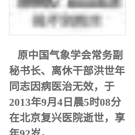
关闭
义工计划
新媒体平台
青春风采
信息化服务
总会简介
校友文苑
三创大赛
会长致辞
校友讲坛
实用信息
总会章程
原中国气象学会常务副
校友视界
理事会名单
秘书长、离休干部洪世年
制度法规
同志因病医治无效，于
联系我们
2013年9月4日晨5时08分
在北京复兴医院逝世，享
年92岁。