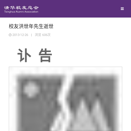
兴趣群体
西南联大校友会
校友洪世年先生逝世
2013-12-26
|
浏览
606
次
回馈母校
讣 告
媒体平台
捐赠项目
百年清华
捐赠新闻
《清华校友通讯》
校友服务
捐赠纪事
《水木清华》
清华人物
校友总会
捐赠方法
我要订阅
清华故事
终身学习