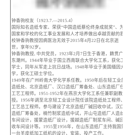
关闭
义工计划
新媒体平台
青春风采
信息化服务
总会简介
校友文苑
三创大赛
会长致辞
钟香驹校友（1923.7.—2015.4）
国际知名造纸专家、荣获
“
中国造纸蔡伦终身成就奖
”
、为
国家和学校的化工事业发展和人才培养做出卓越贡献的我
校友讲坛
实用信息
总会章程
校钟香驹教授因病医治无效于
2015
年
4
月
22
日在北京逝
世，享年
92
岁。
钟香驹教授
,
中共党员，
1923
年
2
月
7
日生于香港，籍贯广
校友视界
理事会名单
东潮州。
1944
年毕业于国立西南联合大学化工系，获化工
学士，同年从军走上抗日战场。
1948
年毕业于美国缅因大
学，获化工硕士学位。
制度法规
1949
年在广州岭南大学化学系任教。
1950
年后在轻工业部
造纸处、北京造纸厂、汉口造纸厂筹备处、山东造纸厂任
工艺工程师。
1951-1952
年在燕京大学化工系任兼职副教
联系我们
授。
1956
年调至北京轻工业设计院任该院造纸处工程师、
工艺总工程师。参与建设了北京造纸厂碱回收中试，汉口
造纸厂筹备处，楠竹制浆造纸中试，开山屯造纸厂人造丝
车间设计，援蒙造纸厂设计，援越造纸厂制浆车间、碱回
收车间设计等。
1955
至
1956
年，在山东造纸厂主持我国第
一台羊皮纸加工纸机的设计、安装、投产工作。