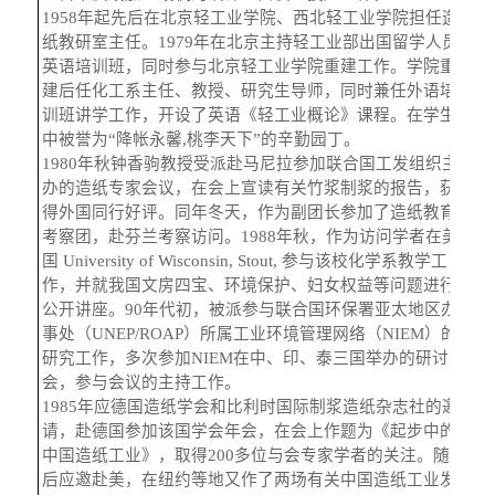
1958
年起先后在北京轻工业学院、西北轻工业学院担任造
纸教研室主任。
1979
年在北京主持轻工业部出国留学人员
英语培训班，同时参与北京轻工业学院重建工作。学院重
建后任化工系主任、教授、研究生导师，同时兼任外语培
训班讲学工作，开设了英语《轻工业概论》课程。在学生
中被誉为
“
降帐永馨
,
桃李天下
”
的辛勤园丁。
1980
年秋钟香驹教授受派赴马尼拉参加联合国工发组织主
办的造纸专家会议，在会上宣读有关竹浆制浆的报告，获
得外国同行好评。同年冬天，作为副团长参加了造纸教育
考察团，赴芬兰考察访问。
1988
年秋，作为访问学者在美
国
University of Wisconsin, Stout,
参与该校化学系教学工
作，并就我国文房四宝、环境保护、妇女权益等问题进行
公开讲座。
90
年代初，被派参与联合国环保署亚太地区办
事处（
UNEP/ROAP
）所属工业环境管理网络（
NIEM
）的
研究工作，多次参加
NIEM
在中、印、泰三国举办的研讨
会，参与会议的主持工作。
1985
年应德国造纸学会和比利时国际制浆造纸杂志社的邀
请，赴德国参加该国学会年会，在会上作题为《起步中的
中国造纸工业》，取得
200
多位与会专家学者的关注。随
后应邀赴美，在纽约等地又作了两场有关中国造纸工业发