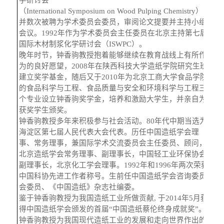
（
International Symposium on Wood Pulping Chemistry
），
并数次被聘为学术委员会委员，审阅论文提要并主持小组
会议。
1992
年作为学术委员会主任委员在北京主持第七届
国际木材制浆化学研讨会（
ISWPC
）。
晚年时节，钟香驹教授抱着能够继续在教育战线上有所作
为的良好愿望，
2008
年在陕西科技大学造纸学院研究生班
建立奖学基金，随后又于
2010
年为北京工商大学食品学院
的食品科学与工程、食品质量与安全和环境科学与工程三
个专业设立钟香驹奖学金，培养和激励大学生，并亲自为
获奖学生颁奖。
钟香驹教授多年来积极参与社会活动。
80
年代中期当选为
海淀区第七届人民代表大会代表。历任中国造纸学会理
事、常务理事，兼国际学术交流委员会主任委员、顾问，
北京造纸学会常务理事、副理事长，中国轻工业环保协会
副理事长，北京化工学会理事。
1992
年和
1996
年两次荣获
中国科协先进工作者称号。生前任中国造纸学会咨询委员
会委员、《中国造纸》杂志社编委。
鉴于钟香驹教授为我国造纸工业所做贡献
,
于
2014
年
5
月获
得中国造纸学会颁发的首届
“
中国造纸蔡伦终身成就奖
”
。
钟香驹教授为我国现代造纸工业的发展和走向世界作出的