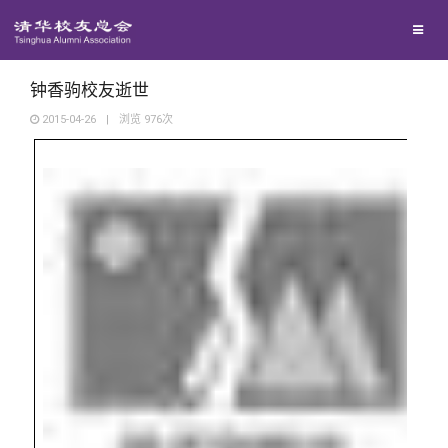
兴趣群体
西南联大校友会
钟香驹校友逝世
2015-04-26
|
浏览
976
次
回馈母校
媒体平台
捐赠项目
百年清华
捐赠新闻
《清华校友通讯》
校友服务
捐赠纪事
《水木清华》
清华人物
校友总会
捐赠方法
我要订阅
清华故事
终身学习