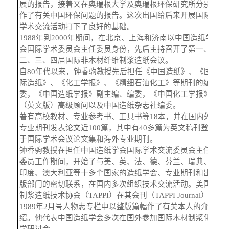
展的报告，接着又在奥瑞根大学及奥瑞根环保研究所分别
作了有关中国环保问题的报告。这次出国给后来开展国际
学术交流活动打下了良好的基础。
1988
年到
2000
年期间，在北京、上海和济南以中国造纸学
会国际学术委员会主任委员身份，先后主持召开了第一、
二、三、四届国际非木材纤维制浆造纸会议。
自
80
年代以来，钟香驹教授先后担任《中国造纸》、《国
际造纸》、《化工学报》、《精细石油化工》等期刊的编
委，《中国造纸学报》副主编、编委，《中国化工学报》
（英文版）高级顾问以及中国造纸杂志社编委。
著有高校教材、专业参考书、工具书等
18
本，并在国内外
专业期刊发表论文近
100
篇，其中有
40
多篇为英文稿刊登
于国际学术会议论文集和海外专业期刊。
钟香驹教授在担任中国造纸学会国际学术交流委员会主任
委员工作期间，开始了与美、英、法、德、芬兰、瑞典、
印度、澳大利亚等十多个国家的造纸学会、专业期刊和出
版部门的密切联系，在国内多次组织技术交流活动。美国
制浆造纸技术协会（
TAPPI
）在其会刊（
TAPPI Journal
）
1989
年
2
月号人物志专栏中以整版篇幅作了有关本人的介
绍。他代表中国造纸学会多次在国外参加国际木材制浆化
学研讨会